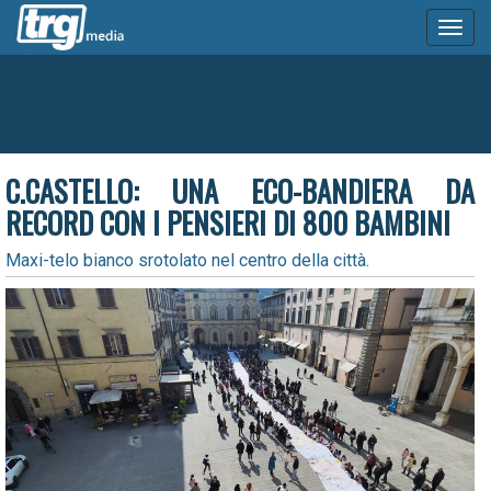
Toggl
naviga
C.CASTELLO: UNA ECO-BANDIERA DA
RECORD CON I PENSIERI DI 800 BAMBINI
Maxi-telo bianco srotolato nel centro della città.