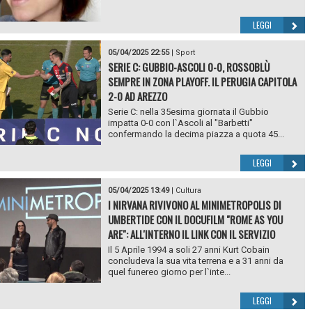
LEGGI
05/04/2025 22:55
|
Sport
SERIE C: GUBBIO-ASCOLI 0-0, ROSSOBLÙ
SEMPRE IN ZONA PLAYOFF. IL PERUGIA CAPITOLA
2-0 AD AREZZO
Serie C: nella 35esima giornata il Gubbio
impatta 0-0 con l`Ascoli al "Barbetti"
confermando la decima piazza a quota 45...
LEGGI
05/04/2025 13:49
|
Cultura
I NIRVANA RIVIVONO AL MINIMETROPOLIS DI
UMBERTIDE CON IL DOCUFILM "ROME AS YOU
ARE": ALL'INTERNO IL LINK CON IL SERVIZIO
Il 5 Aprile 1994 a soli 27 anni Kurt Cobain
concludeva la sua vita terrena e a 31 anni da
quel funereo giorno per l`inte...
LEGGI