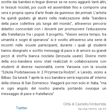
scritte dai bambini in lingue diverse se ne sono aggiunti tanti altri,
in tessuti riciclati, poi cuciti ed assemblati fino a comporre una
vera e propria opera d'arte finale da guinness dei primati. L'artista
ha quindi guidato gli alunni nella realizzazione della "bandiera
della pace collettiva più lunga del mondo", attraverso percorsi
didattici concordati con i docenti per promuovere l'educazione
alla fratellanza fra i popoli. Il progetto, "Visioni senza tempo, tra
umanità e sogni di speranza" si è svolto attraverso una serie di
incontri nelle scuole partecipanti, durante i quali gli studenti
hanno disegnato e scritto messaggi di pace e di amore su grandi
pezzi di stoffa bianca riciclata (lenzuola usate). Diversi metri
della eco-bandiera sono stati realizzati in collaborazione con
studenti di diverse nazionalità, come Varsavia con la scuola
"Szkola Podstawowa nr 2 Przymierza Rodzin", e Laredo, vicino a
Bilbao. Da lunedi 7 aprile la eco bandiera verrà esposta all' interno
della chiesa di San Domenico. Viaggerà poi non solo in Italia, "ma
in ogni angolo del nostro pianeta portando ovunque un
messaggio di pace e fratellanza".
Città di Castello/Umbertide
Twitter
06/04/2025 18:52