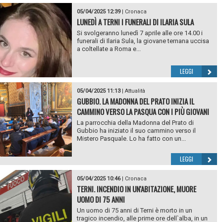
05/04/2025 12:39
|
Cronaca
LUNEDÌ A TERNI I FUNERALI DI ILARIA SULA
Si svolgeranno lunedì 7 aprile alle ore 14.00 i
funerali di Ilaria Sula, la giovane ternana uccisa
a coltellate a Roma e...
LEGGI
05/04/2025 11:13
|
Attualità
GUBBIO. LA MADONNA DEL PRATO INIZIA IL
CAMMINO VERSO LA PASQUA CON I PIÙ GIOVANI
La parrocchia della Madonna del Prato di
Gubbio ha iniziato il suo cammino verso il
Mistero Pasquale. Lo ha fatto con un...
LEGGI
05/04/2025 10:46
|
Cronaca
TERNI. INCENDIO IN UN'ABITAZIONE, MUORE
UOMO DI 75 ANNI
Un uomo di 75 anni di Terni è morto in un
tragico incendio, alle prime ore dell`alba, in un