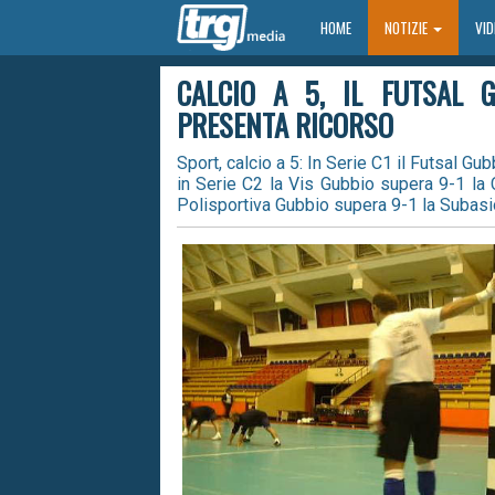
HOME
HOME
NOTIZIE
VI
CALCIO A 5, IL FUTSAL 
PRESENTA RICORSO
Sport, calcio a 5: In Serie C1 il Futsal Gu
in Serie C2 la Vis Gubbio supera 9-1 la C
Polisportiva Gubbio supera 9-1 la Subasi