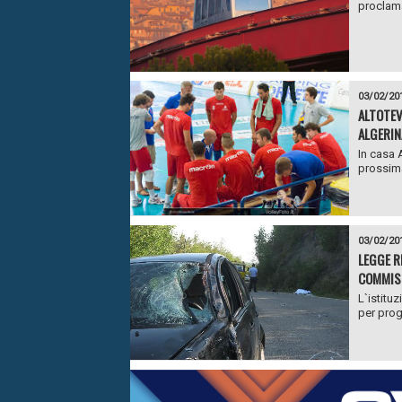
proclamat
03/02/20
ALTOTEV
ALGERIN
In casa A
prossima
03/02/20
LEGGE R
COMMIS
L`istituz
per prog