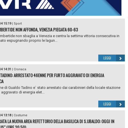
14 15:19
|
Sport
MBERTIDE NON AFFONDA, VENEZIA PIEGATA 60-63
bertide non sbaglia a Venezia e centra la settima vittoria consecutiva in
to espugnando proprio le lagun...
LEGGI
14 14:31
|
Cronaca
TADINO: ARRESTATO 46ENNE PER FURTO AGGRAVATO DI ENERGIA
CA
e di Gualdo Tadino e` stato arrestato dai carabinieri della locale stazione
 aggravato di energia elet...
LEGGI
14 13:18
|
Costume
ATA LA NUOVA AREA REFETTORIO DELLA BASILICA DI S.UBALDO: OGGI IN
US" (ORE 20.50)