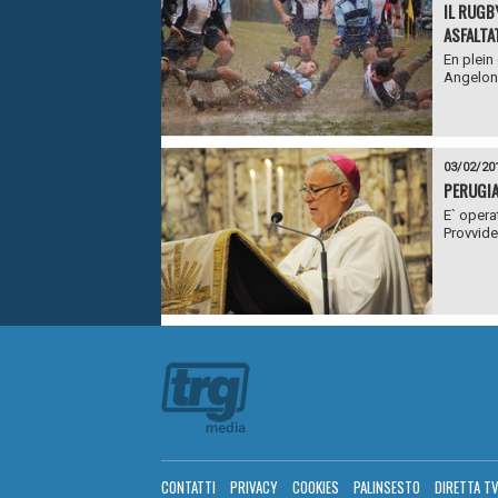
IL RUGB
ASFALTA
En plein
Angeloni
03/02/20
PERUGIA
E` operat
Provvide
CONTATTI
PRIVACY
COOKIES
PALINSESTO
DIRETTA T