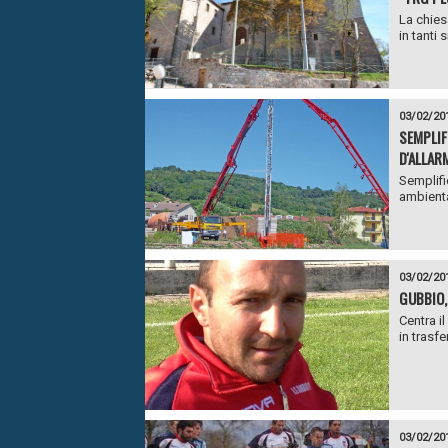
La chies
in tanti 
03/02/20
SEMPLIF
D'ALLAR
Semplifi
ambienta
03/02/20
GUBBIO,
Centra i
in trasfe
03/02/20