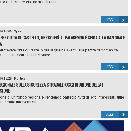
o dalle segreterie nazionali di Fi...
LEGGI
14 15:45
|
Sport
ERE CITTÀ DI CASTELLO, MERCOLEDÌ AL PALAKEMON È SFIDA ALLA NAZIONALE
A
ltotevere Città di Castello già si guarda avanti, alla partita di domenica
 in casa contro la Lube Mace...
LEGGI
14 15:29
|
Politica
EGIONALE SULLA SICUREZZA STRADALE: OGGI RIUNIONE DELLA II
SIONE
ione di un fondo regionale, rendendo partecipi tutti gli enti interessati, utile
rammare interventi str...
LEGGI