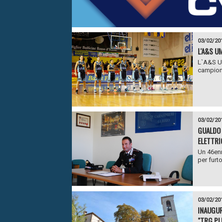
03/02/20
L'A&S U
L`A&S Um
campiona
03/02/20
GUALDO 
ELETTRI
Un 46enn
per furto
03/02/20
INAUGUR
"TRG PL