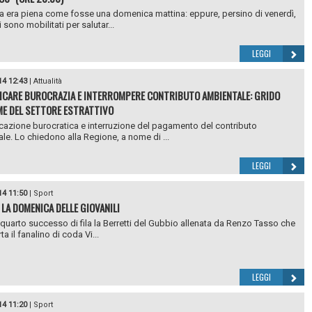
a era piena come fosse una domenica mattina: eppure, persino di venerdì,
si sono mobilitati per salutar...
LEGGI
14 12:43
|
Attualità
ICARE BUROCRAZIA E INTERROMPERE CONTRIBUTO AMBIENTALE: GRIDO
ME DEL SETTORE ESTRATTIVO
cazione burocratica e interruzione del pagamento del contributo
le. Lo chiedono alla Regione, a nome di ...
LEGGI
14 11:50
|
Sport
 LA DOMENICA DELLE GIOVANILI
l quarto successo di fila la Berretti del Gubbio allenata da Renzo Tasso che
rta il fanalino di coda Vi...
LEGGI
14 11:20
|
Sport