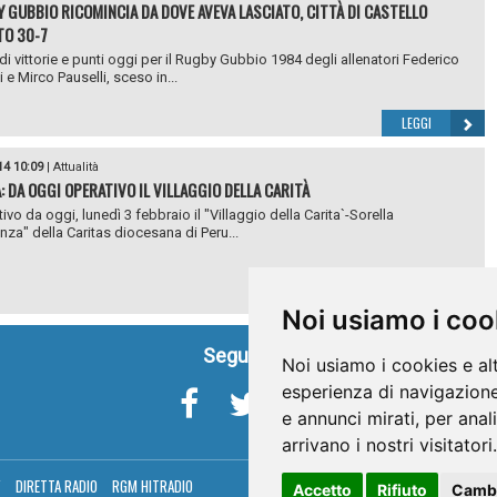
Y GUBBIO RICOMINCIA DA DOVE AVEVA LASCIATO, CITTÀ DI CASTELLO
TO 30-7
 di vittorie e punti oggi per il Rugby Gubbio 1984 degli allenatori Federico
 e Mirco Pauselli, sceso in...
LEGGI
14 10:09
|
Attualità
: DA OGGI OPERATIVO IL VILLAGGIO DELLA CARITÀ
ivo da oggi, lunedì 3 febbraio il "Villaggio della Carita`-Sorella
nza" della Caritas diocesana di Peru...
LEGGI
Noi usiamo i coo
Seguici su
Noi usiamo i cookies e al
esperienza di navigazione
e annunci mirati, per anal
arrivano i nostri visitatori.
V
DIRETTA RADIO
RGM HITRADIO
Accetto
Rifiuto
Cambi