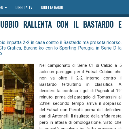
DEO
DIRETTA TV
DIRETTA RADIO
GUBBIO RALLENTA CON IL BASTARDO E
bbio impatta 2-2 in casa contro il Bastardo ma preseta ricorso,
ts Grafica, Burano ko con lo Sporting Perugia, in Serie D la
o
Nel campionato di Serie C1 di Calcio a 5
solo un pareggio per il Futsal Gubbio che
non va oltre il 2-2 interno contro il
Bastardo terzultimo in classifica. A
decidere la contesa i gol di Pugnali al 19'
minuto, prima del pareggio di Tomassini al
23'nel secondo tempo arriva il sorpasso
del Futsal con Pierotti prima del definitivo
pari di Antonelli. Il risultato della sfida resta
però in attesa di omologazione, visto che
la società eugubina ha fatto preavviso di