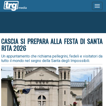
Toggl
naviga
CASCIA SI PREPARA ALLA FESTA DI SANTA
RITA 2026
Un appuntamento che richiama pellegrini, fedeli e visitatori da
tutto il mondo nel segno della Santa degli Impossibili.