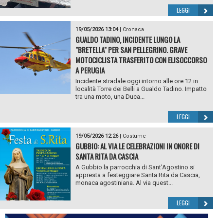
LEGGI
19/05/2026 13:04
|
Cronaca
GUALDO TADINO, INCIDENTE LUNGO LA
"BRETELLA" PER SAN PELLEGRINO. GRAVE
MOTOCICLISTA TRASFERITO CON ELISOCCORSO
A PERUGIA
Incidente stradale oggi intorno alle ore 12 in
località Torre dei Belli a Gualdo Tadino. Impatto
tra una moto, una Duca...
LEGGI
19/05/2026 12:26
|
Costume
GUBBIO: AL VIA LE CELEBRAZIONI IN ONORE DI
SANTA RITA DA CASCIA
A Gubbio la parrocchia di Sant’Agostino si
appresta a festeggiare Santa Rita da Cascia,
monaca agostiniana. Al via quest...
LEGGI