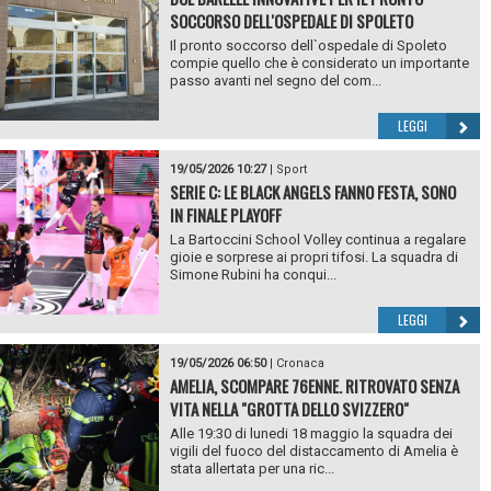
SOCCORSO DELL'OSPEDALE DI SPOLETO
Il pronto soccorso dell`ospedale di Spoleto
compie quello che è considerato un importante
passo avanti nel segno del com...
LEGGI
19/05/2026 10:27
|
Sport
SERIE C: LE BLACK ANGELS FANNO FESTA, SONO
IN FINALE PLAYOFF
La Bartoccini School Volley continua a regalare
gioie e sorprese ai propri tifosi. La squadra di
Simone Rubini ha conqui...
LEGGI
19/05/2026 06:50
|
Cronaca
AMELIA, SCOMPARE 76ENNE. RITROVATO SENZA
VITA NELLA "GROTTA DELLO SVIZZERO"
Alle 19:30 di lunedi 18 maggio la squadra dei
vigili del fuoco del distaccamento di Amelia è
stata allertata per una ric...