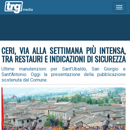
Toggl
naviga
CERI, VIA ALLA SETTIMANA PIÙ INTENSA,
TRA RESTAURI E INDICAZIONI DI SICUREZZA
Ultime manutenzioni per Sant’Ubaldo, San Giorgio e
Sant’Antonio. Oggi la presentazione della pubblicazione
sostenuta dal Comune.