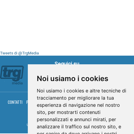
Tweets di @TrgMedia
Seguici su
Noi usiamo i cookies
Noi usiamo i cookies e altre tecniche di
tracciamento per migliorare la tua
CONTATTI
PRIVACY
COOKIES
PALINSESTO
DIRETTA TV
DIRETTA RADIO
esperienza di navigazione nel nostro
RGM HITRADIO
sito, per mostrarti contenuti
© TRG Media 2005-2026
personalizzati e annunci mirati, per
Umbria Televisioni s.r.l. - P.I.00496230541 -
www.trgmedia.it
- Powered by
FFZ
analizzare il traffico sul nostro sito, e
per capire da dove arrivano i nostri