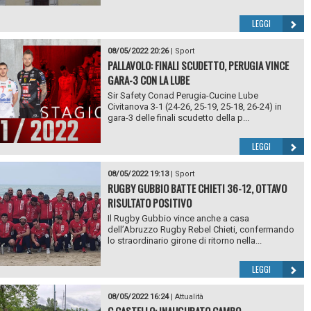
LEGGI
08/05/2022 20:26
|
Sport
PALLAVOLO: FINALI SCUDETTO, PERUGIA VINCE
GARA-3 CON LA LUBE
Sir Safety Conad Perugia-Cucine Lube
Civitanova 3-1 (24-26, 25-19, 25-18, 26-24) in
gara-3 delle finali scudetto della p...
LEGGI
08/05/2022 19:13
|
Sport
RUGBY GUBBIO BATTE CHIETI 36-12, OTTAVO
RISULTATO POSITIVO
Il Rugby Gubbio vince anche a casa
dell’Abruzzo Rugby Rebel Chieti, confermando
lo straordinario girone di ritorno nella...
LEGGI
08/05/2022 16:24
|
Attualità
C.CASTELLO: INAUGURATO CAMPO