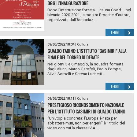
OGGI L'INAUGURAZIONE
Dopo l’interruzione forzata – causa Covid – nel
biennio 2020-2021, la mostra Brocche d’autore,
organizzata dall’Associaz...
LEGGI
09/05/2022 10:34
|
Cultura
GUALDO TADINO: L'ISTITUTO “CASIMIRI” ALLA
FINALE DEL TORNEO DI DEBATE
Nei giorni 5 e 6 maggio, la squadra formata
dagli alunni Marco Garofoli, Paolo Pompei,
Silvia Sorbelli e Serena Luchetti...
LEGGI
09/05/2022 10:11
|
Cultura
PRESTIGIOSO RICONOSCIMENTO NAZIONALE
PER L'ISTITUTO CASIMIRI DI GUALDO TADINO
“Un’utopia concreta: l’Europa è nata per
abbattere muri, non per erigerli” è il titolo del
video con cui la classe IV A ...