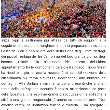
Inizia oggi la settimana più attesa da tutti gli eugubini e le
eugubine, che dopo due lunghissimi anni si preparano a rivivere la
Festa dei Ceri. Sono le ore della definizione degli ultimi dettagli,
dei piccoli restauri dei tre Ceri prima del loro grande giorno, degli
incontri relativi alla sicurezza. Nel corso dell’ultimo
appuntamento tra le componenti ceraiole il sindaco Filippo Stirati
ha ribadito a più riprese la necessità di sensibilizzazione della
cittadinanza sul tema sicurezza, ricordando l’alto numero dei
contagi in Alta Umbria e rammentando ai presenti che anche il
tema della safety and security è molto attenzionato da parte
della Questura, che esprime grandi preoccupazioni e sollecita la
città a una grande responsabilità anche su questo fronte. “Non
avremo varchi, né limitazioni fisiche e materiali - ha spiegato il