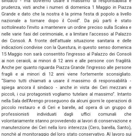
sindaco - ma dovremo usare il massimo di responsabilità e
prudenza, visti anche i numeri di domenica 1 Maggio in Piazza
Grande e dato che la nostra è la prima festa di popolo a livello
nazionale a tornare dopo il Covid”. Da più parti è stato
sottolineato l’invito a mantenere un ordine preciso sulla Scalea e
nelle varie fasi del cerimoniale, e a limitare l’accesso al Palazzo
dei Consoli. A fronte dell’attuale situazione sanitaria e delle
indicazioni condivise con la Questura, in questo senso domenica
15 Maggio non sarà consentito l'ingresso al Palazzo dei Consoli
ai non ceraioli, ai minori di 12 anni e alle persone con fragilità.
Anche per quanto riguarda Piazza Grande l’ingresso alle persone
fragili e ai minori di 12 anni viene fortemente sconsigliato.
“Siamo tutti chiamati a usare il massimo di responsabilità -
spiega ancora il sindaco - anche in vista dei Ceri mezzani e
piccoli, i cui protagonisti vogliamo tutelare al massimo”. Intanto
nella Sala dell’Arengo proseguono da alcuni giorni le operazioni di
piccolo restauro e di Ceri e barelle, ad opera di un gruppo di
professionisti individuati dagli uffici comunali che
volontariamente stanno provvedendo ai lavori di conservazione e
manutenzione dei Ceri nella loro interezza (Cero, barella, Santo),
nonchè al monitoraggio del loro stato conservativo. Al lavoro sui