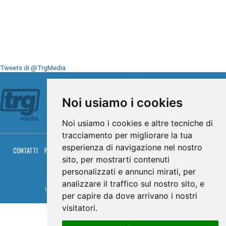
Tweets di @TrgMedia
Seguici su
Noi usiamo i cookies
Noi usiamo i cookies e altre tecniche di
tracciamento per migliorare la tua
esperienza di navigazione nel nostro
CONTATTI
PRIVACY
COOKIES
PALINSESTO
DIRETTA TV
DIRETTA RADIO
sito, per mostrarti contenuti
RGM HITRADIO
personalizzati e annunci mirati, per
© TRG Media 2005-2026
analizzare il traffico sul nostro sito, e
Umbria Televisioni s.r.l. - P.I.00496230541 -
www.trgmedia.it
- Powered by
FFZ
per capire da dove arrivano i nostri
visitatori.