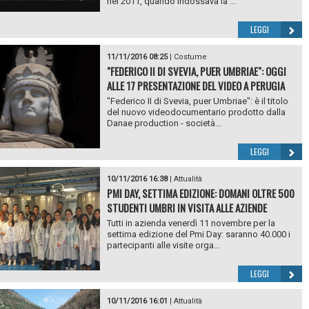
nel 2011, quando indossava la ...
LEGGI
11/11/2016 08:25
|
Costume
"FEDERICO II DI SVEVIA, PUER UMBRIAE": OGGI
ALLE 17 PRESENTAZIONE DEL VIDEO A PERUGIA
"Federico II di Svevia, puer Umbriae": è il titolo
del nuovo videodocumentario prodotto dalla
Danae production - società...
LEGGI
10/11/2016 16:38
|
Attualità
PMI DAY, SETTIMA EDIZIONE: DOMANI OLTRE 500
STUDENTI UMBRI IN VISITA ALLE AZIENDE
Tutti in azienda venerdì 11 novembre per la
settima edizione del Pmi Day: saranno 40.000 i
partecipanti alle visite orga...
LEGGI
10/11/2016 16:01
|
Attualità