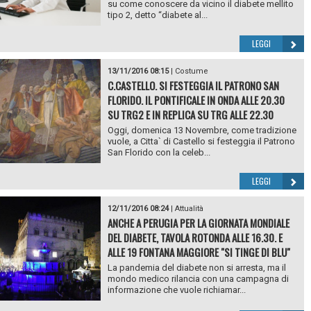
su come conoscere da vicino il diabete mellito
tipo 2, detto “diabete al...
LEGGI
13/11/2016 08:15
|
Costume
C.CASTELLO. SI FESTEGGIA IL PATRONO SAN
FLORIDO. IL PONTIFICALE IN ONDA ALLE 20.30
SU TRG2 E IN REPLICA SU TRG ALLE 22.30
Oggi, domenica 13 Novembre, come tradizione
vuole, a Citta` di Castello si festeggia il Patrono
San Florido con la celeb...
LEGGI
12/11/2016 08:24
|
Attualità
ANCHE A PERUGIA PER LA GIORNATA MONDIALE
DEL DIABETE, TAVOLA ROTONDA ALLE 16.30. E
ALLE 19 FONTANA MAGGIORE "SI TINGE DI BLU"
La pandemia del diabete non si arresta, ma il
mondo medico rilancia con una campagna di
informazione che vuole richiamar...