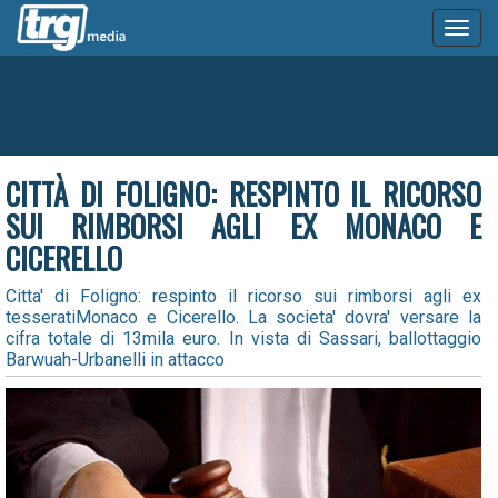
Toggl
naviga
CITTÀ DI FOLIGNO: RESPINTO IL RICORSO
SUI RIMBORSI AGLI EX MONACO E
CICERELLO
Citta' di Foligno: respinto il ricorso sui rimborsi agli ex
tesseratiMonaco e Cicerello. La societa' dovra' versare la
cifra totale di 13mila euro. In vista di Sassari, ballottaggio
Barwuah-Urbanelli in attacco