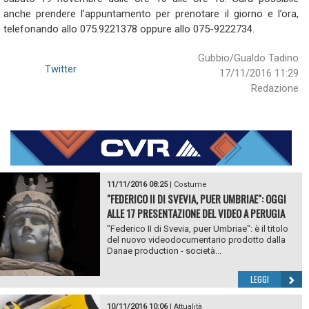
anche prendere l’appuntamento per prenotare il giorno e l’ora,
telefonando allo 075.9221378 oppure allo 075-9222734.
Gubbio/Gualdo Tadino
Twitter
17/11/2016 11:29
Redazione
11/11/2016 08:25
|
Costume
"FEDERICO II DI SVEVIA, PUER UMBRIAE": OGGI
ALLE 17 PRESENTAZIONE DEL VIDEO A PERUGIA
"Federico II di Svevia, puer Umbriae": è il titolo
del nuovo videodocumentario prodotto dalla
Danae production - società...
LEGGI
10/11/2016 10:06
|
Attualità