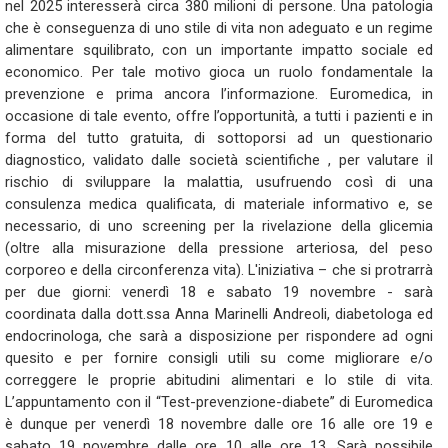
nel 2025 interesserà circa 380 milioni di persone. Una patologia
che è conseguenza di uno stile di vita non adeguato e un regime
alimentare squilibrato, con un importante impatto sociale ed
economico. Per tale motivo gioca un ruolo fondamentale la
prevenzione e prima ancora l’informazione. Euromedica, in
occasione di tale evento, offre l’opportunità, a tutti i pazienti e in
forma del tutto gratuita, di sottoporsi ad un questionario
diagnostico, validato dalle società scientifiche , per valutare il
rischio di sviluppare la malattia, usufruendo così di una
consulenza medica qualificata, di materiale informativo e, se
necessario, di uno screening per la rivelazione della glicemia
(oltre alla misurazione della pressione arteriosa, del peso
corporeo e della circonferenza vita). L'iniziativa – che si protrarrà
per due giorni: venerdì 18 e sabato 19 novembre - sarà
coordinata dalla dott.ssa Anna Marinelli Andreoli, diabetologa ed
endocrinologa, che sarà a disposizione per rispondere ad ogni
quesito e per fornire consigli utili su come migliorare e/o
correggere le proprie abitudini alimentari e lo stile di vita.
L’appuntamento con il “Test-prevenzione-diabete” di Euromedica
è dunque per venerdì 18 novembre dalle ore 16 alle ore 19 e
sabato 19 novembre dalle ore 10 alle ore 13. Sarà possibile