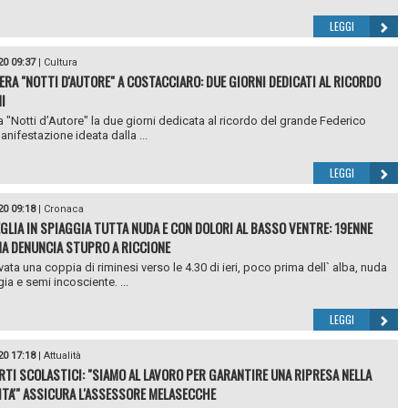
LEGGI
20 09:37
|
Cultura
ERA "NOTTI D'AUTORE" A COSTACCIARO: DUE GIORNI DEDICATI AL RICORDO
NI
ola "Notti d’Autore" la due giorni dedicata al ricordo del grande Federico
manifestazione ideata dalla ...
LEGGI
20 09:18
|
Cronaca
EGLIA IN SPIAGGIA TUTTA NUDA E CON DOLORI AL BASSO VENTRE: 19ENNE
A DENUNCIA STUPRO A RICCIONE
vata una coppia di riminesi verso le 4.30 di ieri, poco prima dell` alba, nuda
ia e semi incosciente. ...
LEGGI
20 17:18
|
Attualità
TI SCOLASTICI: "SIAMO AL LAVORO PER GARANTIRE UNA RIPRESA NELLA
TA'" ASSICURA L'ASSESSORE MELASECCHE