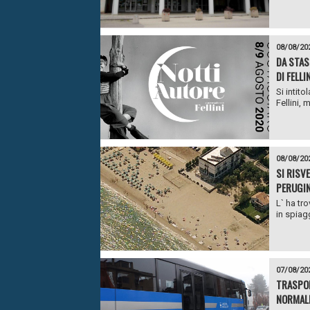
08/08/20
DA STAS
DI FELLI
Si intit
Fellini, 
08/08/20
SI RISV
PERUGIN
L` ha tro
in spiagg
07/08/20
TRASPOR
NORMALI