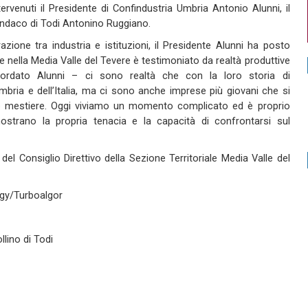
tervenut
i
il Presidente di Confindustria Umbria
Antonio Alunni
, il
indaco di Todi
Antonino Ruggiano
.
azione tra industria e istituzioni
, il
Presidente Alunni ha posto
he
nella
Media Valle
del Tevere è testimoniato da realtà produttive
cordato
Alunni
–
ci sono realtà che
con
la loro storia di
mbria e dell’Italia, ma ci sono anche
imprese più giovani che si
 mestiere.
Oggi viviamo un momento complicato
ed è proprio
mostrano la
propria
tenacia
e
la capacità di confrontarsi sul
el Consiglio Direttivo della Sezione
Territoriale Media Valle del
gy/
Turboalgor
ollino di Todi