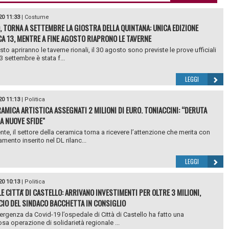
20 11:33
|
Costume
, TORNA A SETTEMBRE LA GIOSTRA DELLA QUINTANA: UNICA EDIZIONE
A 13, MENTRE A FINE AGOSTO RIAPRONO LE TAVERNE
sto apriranno le taverne rionali, il 30 agosto sono previste le prove ufficiali
13 settembre è stata f...
LEGGI
20 11:13
|
Politica
RAMICA ARTISTICA ASSEGNATI 2 MILIONI DI EURO. TONIACCINI: “DERUTA
A NUOVE SFIDE"
nte, il settore della ceramica torna a ricevere l’attenzione che merita con
mento inserito nel DL rilanc...
LEGGI
20 10:13
|
Politica
E CITTA' DI CASTELLO: ARRIVANO INVESTIMENTI PER OLTRE 3 MILIONI,
CIO DEL SINDACO BACCHETTA IN CONSIGLIO
ergenza da Covid-19 l’ospedale di Città di Castello ha fatto una
sa operazione di solidarietà regionale ...