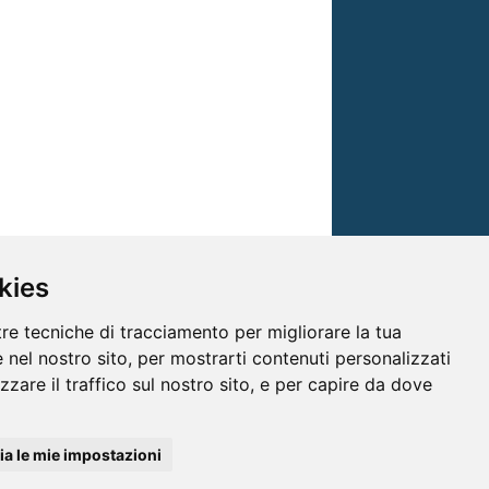
kies
tre tecniche di tracciamento per migliorare la tua
 nel nostro sito, per mostrarti contenuti personalizzati
izzare il traffico sul nostro sito, e per capire da dove
© TRG Media 2005-2026
a le mie impostazioni
isioni s.r.l. - P.I.00496230541 -
www.trgmedia.it
- Powered by
FFZ