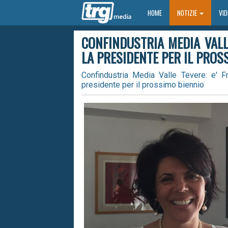
HOME
HOME
NOTIZIE
VI
CONFINDUSTRIA MEDIA VALLE
LA PRESIDENTE PER IL PROS
Confindustria Media Valle Tevere: e' Fr
presidente per il prossimo biennio