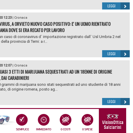
LEGGI
20 12:23
|
Cronaca
IRUS, A ORVIETO NUOVO CASO POSITIVO: E' UN UOMO RIENTRATO
BANIA DOVE SI ERA RECATO PER LAVORO
n caso di coronavirus d` importazione registrato dall` Usl Umbria 2 nel
 della provincia di Terni: a r...
LEGGI
20 12:07
|
Cronaca
QUASI 3 ETTI DI MARIJUANA SEQUESTRATI AD UN 18ENNE DI ORIGINE
 DAI CARABINIERI
0 grammi di marijuana sono stati sequestrati ad uno studente di 18 anni
ato, di origine romena, posto ag...
LEGGI