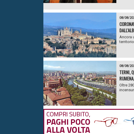
08/08/20
CORONAV
DALL'AL
Ancora u
territorio
08/08/20
TERNI, 
RUMENA,
Oltre 28
incensur