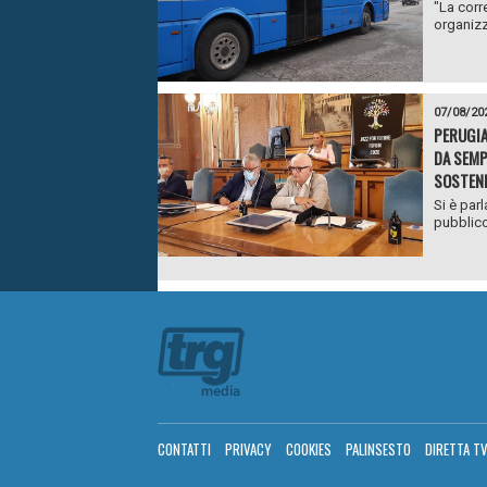
"La corr
organizz
07/08/20
PERUGIA
DA SEMP
SOSTENI
Si è parl
pubblico
CONTATTI
PRIVACY
COOKIES
PALINSESTO
DIRETTA T