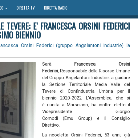
DEO
DIRETTA TV
DIRETTA RADIO
 TEVERE: E' FRANCESCA ORSINI FEDERICI
SIMO BIENNIO
ancesca Orsini Federici (gruppo Angelantoni industrie) la
Sarà
Francesca Orsini
Federici
,
Responsabile delle Risorse Umane
del Gruppo
Angelantoni Industrie
,
a guidare
la Sezione Territoriale Media Valle del
Tevere di Confindustria Umbria per il
biennio 2020-2022. L’Assemblea, che si
è
riunita
a Marsciano, ha inoltre eletto il
Vicepresidente
Giorgio
Comodi
(
Emu
Group) e il Consiglio
Direttivo.
La neoeletta Orsini Federici,
53 anni,
già