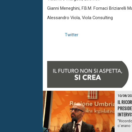
Gianni Meneghini
, F.B.M. Fornaci Briziarelli
Alessandro Viola
, Viola Consulting
Twitter
10/08/20
IL RICO
PRESIDE
INTERVI
"Ricordo
c`erano 1