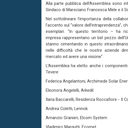
Alla parte pubblica dell’Assemblea
sono
in
Sindaco di Marsciano
Francesca Mele
e il S
Nel sottolineare l’importanza della collabor
l’accento sul “valore dell’intraprendenza”, c
esemplari
. “
In q
uesto territorio
– ha
ri
impresa
rappresentano un bel pezzo dell’U
stanno cimentando in questo straordinario
nelle difficoltà che le nostre aziende
di
mercato
ed
avere una visione
”
.
L’Assemblea ha eletto anche i componenti d
Tevere:
Federica
Angelantoni
, Archimede Solar Ener
Eleonora Angelelli
,
Arkedil
Ilaria Baccarelli
, Residenza
Roccafiore
- Il C
Andrea Coletti
,
Lennok
Amanzio Granieri
,
Elcom
System
Vladimiro Margutti
,
Ecomet