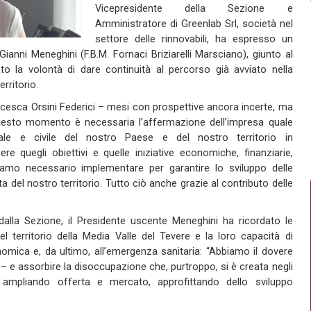
Vicepresidente della Sezione
e
Amministratore di
Greenlab
Srl, società nel
settore delle rinnovabili
, ha espresso un
Gianni Meneghini
(F
.
B
.
M
.
Fornaci Briziarelli Marsciano), giunto al
to la volontà di dare continuità al percorso già avviato nella
erritorio.
cesca Orsini Federici
–
mesi con prospettive ancora incerte, ma
esto momento è necessaria l’affermazione dell’impresa quale
ale e civile del nostro Paese e
del nostro territorio in
ere
quegli obiettivi e quelle iniziative economiche, finanziarie,
eniamo necessari
o
implementare per garantire lo sviluppo delle
a del nostro territorio
.
Tutto ciò anche grazie al contributo delle
ta dalla Sezione, il Presidente uscente Meneghini ha ricordato le
l territorio della Media Valle
del Tevere
e la loro capacità di
onomica e, da ultimo, all’emergenza sanitaria
: “Abbiamo il dovere
– e assorbire la disoccupazione che
,
purtroppo
,
si è creata
negli
, ampliando offerta e mercato, approfittando dello sviluppo
.