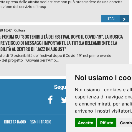
etta ripresa delle attività scolastiche non può prescindere da una corretta
azione del servizio di trasp...
LEGGI
20 16:47
|
Cultura
: FORUM SU “SOSTENIBILITÀ DEI FESTIVAL DOPO IL COVID-19”. LA MUSICA
RE VEICOLO DI MESSAGGI IMPORTANTI. LA TUTELA DELL’AMBIENTE E LA
BILITÀ AL CENTRO DI “JAZZ IN AUGUST”
ato di “Sostenibilità dei festival dopo il Covid-19” nel primo evento
 del progetto “Giovani per l’Amb...
LEGGI
Noi usiamo i coo
Seguici su
Noi usiamo i cookies e al
esperienza di navigazione
e annunci mirati, per anal
arrivano i nostri visitatori.
V
DIRETTA RADIO
RGM HITRADIO
Accetto
Rifiuto
Cambi
Umbria Telev