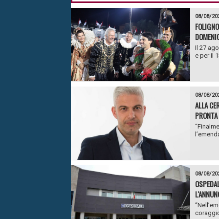
08/08/20
FOLIGNO
DOMENIC
Il 27 ago
e per il 
08/08/20
ALLA CE
PRONTA 
“Finalme
l’emenda
08/08/20
OSPEDAL
L'ANNUN
“Nell’em
coraggio