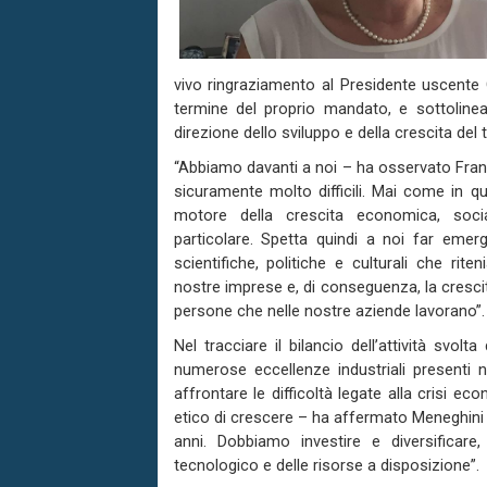
vivo ringraziamento al Presidente uscente
termine del proprio mandato, e sottolinea
direzione dello sviluppo e della crescita del t
“A
bbiamo davanti a noi
– ha osservato
Fran
sicuramente molto difficili
.
Mai come in qu
motore della crescita economica, soci
particolare.
Spetta quindi a noi
far emerg
scientifiche, politiche e culturali che rit
nostre imprese e, di conseguenza, la crescit
persone che nelle nostre aziende lavorano
”
.
Nel tracciare il bilancio dell’attività svol
numerose eccellenze industriali presenti ne
affrontare le difficoltà
legate alla crisi ec
etico di crescere – ha affermato
Meneghini
anni
. Dobbiamo investire e diversificare
tecnologico e delle risorse a disposizione”