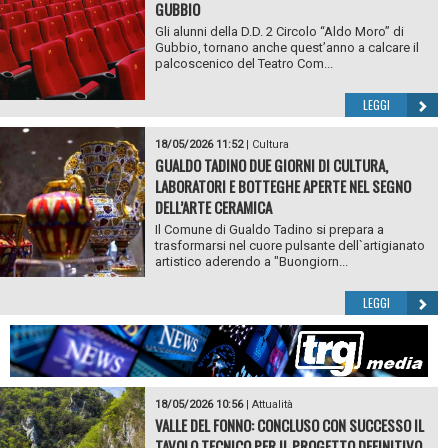
GUBBIO
Gli alunni della D.D. 2 Circolo “Aldo Moro” di
Gubbio, tornano anche quest’anno a calcare il
palcoscenico del Teatro Com...
LEGGI
18/05/2026 11:52
|
Cultura
GUALDO TADINO DUE GIORNI DI CULTURA,
LABORATORI E BOTTEGHE APERTE NEL SEGNO
DELL’ARTE CERAMICA
Il Comune di Gualdo Tadino si prepara a
trasformarsi nel cuore pulsante dell`artigianato
artistico aderendo a "Buongiorn...
LEGGI
18/05/2026 10:56
|
Attualità
VALLE DEL FONNO: CONCLUSO CON SUCCESSO IL
TAVOLO TECNICO PER IL PROGETTO DEFINITIVO