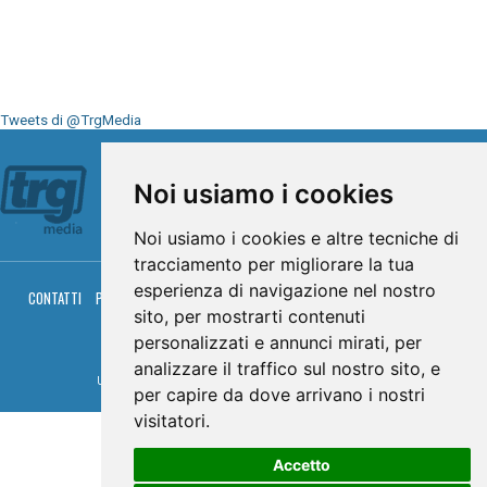
Tweets di @TrgMedia
Seguici su
Noi usiamo i cookies
Noi usiamo i cookies e altre tecniche di
tracciamento per migliorare la tua
esperienza di navigazione nel nostro
CONTATTI
PRIVACY
COOKIES
PALINSESTO
DIRETTA TV
DIRETTA RADIO
sito, per mostrarti contenuti
RGM HITRADIO
personalizzati e annunci mirati, per
© TRG Media 2005-2026
analizzare il traffico sul nostro sito, e
Umbria Televisioni s.r.l. - P.I.00496230541 -
www.trgmedia.it
- Powered by
FFZ
per capire da dove arrivano i nostri
visitatori.
Accetto