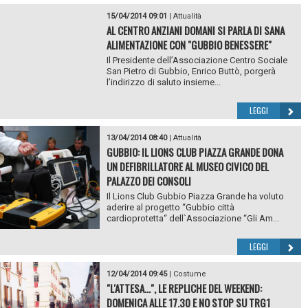
15/04/2014 09:01
|
Attualità
AL CENTRO ANZIANI DOMANI SI PARLA DI SANA
ALIMENTAZIONE CON "GUBBIO BENESSERE"
Il Presidente dell’Associazione Centro Sociale
San Pietro di Gubbio, Enrico Buttò, porgerà
l’indirizzo di saluto insieme...
LEGGI
13/04/2014 08:40
|
Attualità
GUBBIO: IL LIONS CLUB PIAZZA GRANDE DONA
UN DEFIBRILLATORE AL MUSEO CIVICO DEL
PALAZZO DEI CONSOLI
Il Lions Club Gubbio Piazza Grande ha voluto
aderire al progetto “Gubbio città
cardioprotetta“ dell`Associazione “Gli Am...
LEGGI
12/04/2014 09:45
|
Costume
"L'ATTESA...", LE REPLICHE DEL WEEKEND:
DOMENICA ALLE 17.30 E NO STOP SU TRG1