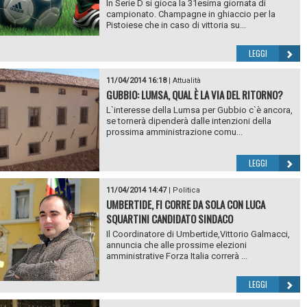
In Serie D si gioca la 31esima giornata di
campionato. Champagne in ghiaccio per la
Pistoiese che in caso di vittoria su...
LEGGI
11/04/2014 16:18
|
Attualità
GUBBIO: LUMSA, QUAL È LA VIA DEL RITORNO?
L`interesse della Lumsa per Gubbio c`è ancora,
se tornerà dipenderà dalle intenzioni della
prossima amministrazione comu...
LEGGI
11/04/2014 14:47
|
Politica
UMBERTIDE, FI CORRE DA SOLA CON LUCA
SQUARTINI CANDIDATO SINDACO
Il Coordinatore di Umbertide,Vittorio Galmacci,
annuncia che alle prossime elezioni
amministrative Forza Italia correrà ...
LEGGI