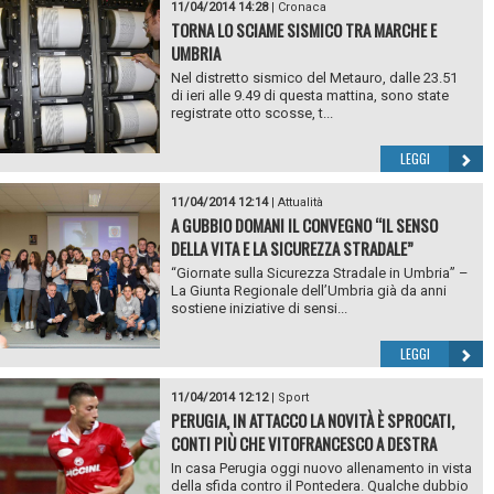
11/04/2014 14:28
|
Cronaca
TORNA LO SCIAME SISMICO TRA MARCHE E
UMBRIA
Nel distretto sismico del Metauro, dalle 23.51
di ieri alle 9.49 di questa mattina, sono state
registrate otto scosse, t...
LEGGI
11/04/2014 12:14
|
Attualità
A GUBBIO DOMANI IL CONVEGNO “IL SENSO
DELLA VITA E LA SICUREZZA STRADALE”
“Giornate sulla Sicurezza Stradale in Umbria” –
La Giunta Regionale dell’Umbria già da anni
sostiene iniziative di sensi...
LEGGI
11/04/2014 12:12
|
Sport
PERUGIA, IN ATTACCO LA NOVITÀ È SPROCATI,
CONTI PIÙ CHE VITOFRANCESCO A DESTRA
In casa Perugia oggi nuovo allenamento in vista
della sfida contro il Pontedera. Qualche dubbio