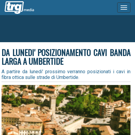
Toggl
naviga
DA LUNEDI' POSIZIONAMENTO CAVI BANDA
LARGA A UMBERTIDE
A partire da lunedi' prossimo verranno posizionati i cavi in
fibra ottica sulle strade di Umbertide.