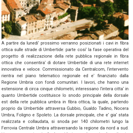
A partire da lunedi' prossimo verranno posizionati i cavi in fibra
ottica sulle strade di Umbertide: parte cosi' la fase operativa del
progetto di realizzazione della rete pubblica regionale in fibra
ottica che consentira' di dotare Umbertide di una rete internet
innovativa e veloce. Commissionato da Centralcom, l'intervento
rientra nel piano telematico regionale ed e' finanziato dalla
Regione Umbria con fondi comunitari. I lavori, che hanno una
estensione di circa cinque chilometri, interessano l'intera citta' in
quanto Umbertide costituisce lo snodo principale della dorsale
est della rete pubblica umbra in fibra ottica, la quale, partendo
proprio da Umbertide attraversa Gubbio, Gualdo Tadino, Nocera
Umbra, Foligno e Spoleto. La dorsale principale, che e' gia' stata
realizzata e collaudata, si snoda per 140 chilometri lungo la
Ferrovia Centrale Umbra attraversando la regione da nord a sud.