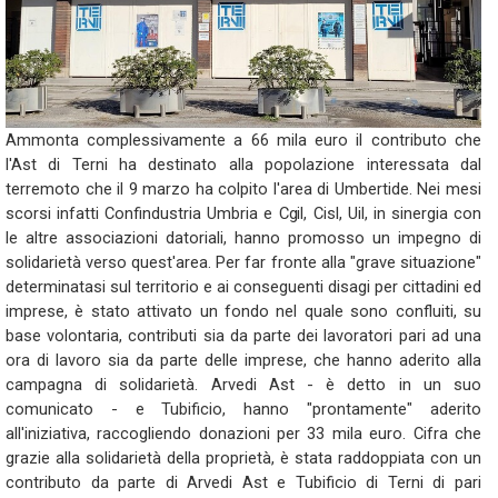
Ammonta complessivamente a 66 mila euro il contributo che
l'Ast di Terni ha destinato alla popolazione interessata dal
terremoto che il 9 marzo ha colpito l'area di Umbertide. Nei mesi
scorsi infatti Confindustria Umbria e Cgil, Cisl, Uil, in sinergia con
le altre associazioni datoriali, hanno promosso un impegno di
solidarietà verso quest'area. Per far fronte alla "grave situazione"
determinatasi sul territorio e ai conseguenti disagi per cittadini ed
imprese, è stato attivato un fondo nel quale sono confluiti, su
base volontaria, contributi sia da parte dei lavoratori pari ad una
ora di lavoro sia da parte delle imprese, che hanno aderito alla
campagna di solidarietà. Arvedi Ast - è detto in un suo
comunicato - e Tubificio, hanno "prontamente" aderito
all'iniziativa, raccogliendo donazioni per 33 mila euro. Cifra che
grazie alla solidarietà della proprietà, è stata raddoppiata con un
contributo da parte di Arvedi Ast e Tubificio di Terni di pari