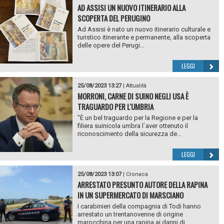
AD ASSISI UN NUOVO ITINERARIO ALLA
SCOPERTA DEL PERUGINO
Ad Assisi è nato un nuovo itinerario culturale e
turistico itinerante e permanente, alla scoperta
delle opere del Perugi...
LEGGI
25/08/2023 13:27
|
Attualità
MORRONI, CARNE DI SUINO NEGLI USA È
TRAGUARDO PER L'UMBRIA
"È un bel traguardo per la Regione e per la
filiera suinicola umbra l`aver ottenuto il
riconoscimento della sicurezza de...
LEGGI
25/08/2023 13:07
|
Cronaca
ARRESTATO PRESUNTO AUTORE DELLA RAPINA
IN UN SUPERMERCATO DI MARSCIANO
I carabinieri della compagnia di Todi hanno
arrestato un trentanovenne di origine
marocchina per una rapina ai danni di ...