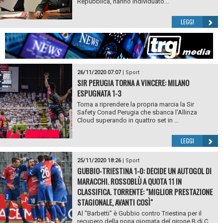
Repubblica, hanno individuato...
LEGGI
26/11/2020 07:07
|
Sport
SIR PERUGIA TORNA A VINCERE: MILANO
ESPUGNATA 1-3
Torna a riprendere la propria marcia la Sir
Safety Conad Perugia che sbanca l’Allinza
Cloud superando in quattro set in ...
LEGGI
25/11/2020 18:26
|
Sport
GUBBIO-TRIESTINA 1-0: DECIDE UN AUTOGOL DI
MARACCHI. ROSSOBLÙ A QUOTA 11 IN
CLASSIFICA. TORRENTE: "MIGLIOR PRESTAZIONE
STAGIONALE, AVANTI COSÌ"
Al "Barbetti" è Gubbio contro Triestina per il
recupero della nona giornata del girone B di C.