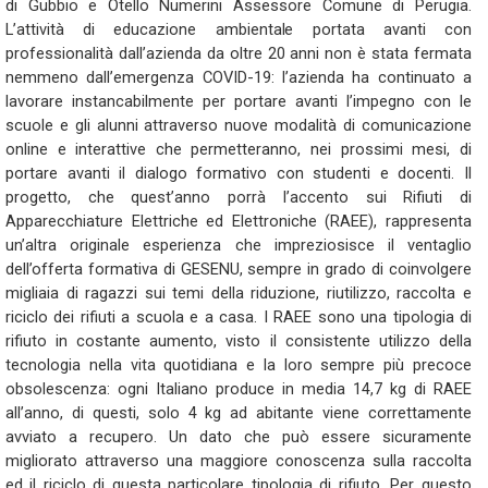
di Gubbio e Otello Numerini Assessore Comune di Perugia.
L’attività di educazione ambientale portata avanti con
professionalità dall’azienda da oltre 20 anni non è stata fermata
nemmeno dall’emergenza COVID-19: l’azienda ha continuato a
lavorare instancabilmente per portare avanti l’impegno con le
scuole e gli alunni attraverso nuove modalità di comunicazione
online e interattive che permetteranno, nei prossimi mesi, di
portare avanti il dialogo formativo con studenti e docenti. Il
progetto, che quest’anno porrà l’accento sui Rifiuti di
Apparecchiature Elettriche ed Elettroniche (RAEE), rappresenta
un’altra originale esperienza che impreziosisce il ventaglio
dell’offerta formativa di GESENU, sempre in grado di coinvolgere
migliaia di ragazzi sui temi della riduzione, riutilizzo, raccolta e
riciclo dei rifiuti a scuola e a casa. I RAEE sono una tipologia di
rifiuto in costante aumento, visto il consistente utilizzo della
tecnologia nella vita quotidiana e la loro sempre più precoce
obsolescenza: ogni Italiano produce in media 14,7 kg di RAEE
all’anno, di questi, solo 4 kg ad abitante viene correttamente
avviato a recupero. Un dato che può essere sicuramente
migliorato attraverso una maggiore conoscenza sulla raccolta
ed il riciclo di questa particolare tipologia di rifiuto. Per questo