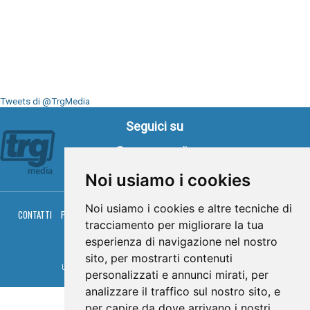
Tweets di @TrgMedia
Seguici su
Noi usiamo i cookies
Noi usiamo i cookies e altre tecniche di
CONTATTI
PRIVACY
COOKIES
PALINSESTO
DIRETTA TV
DIRETTA RADIO
tracciamento per migliorare la tua
RGM HITRADIO
esperienza di navigazione nel nostro
© TRG Media 2005-2026
sito, per mostrarti contenuti
Umbria Televisioni s.r.l. - P.I.00496230541 -
www.trgmedia.it
- Powered by
FFZ
personalizzati e annunci mirati, per
analizzare il traffico sul nostro sito, e
per capire da dove arrivano i nostri