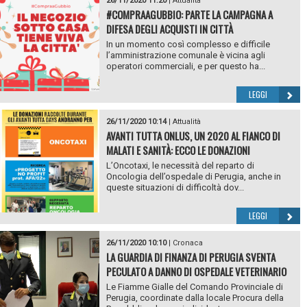
26/11/2020 11:20
|
Attualità
#COMPRAAGUBBIO: PARTE LA CAMPAGNA A
DIFESA DEGLI ACQUISTI IN CITTÀ
In un momento così complesso e difficile
l’amministrazione comunale è vicina agli
operatori commerciali, e per questo ha...
LEGGI
26/11/2020 10:14
|
Attualità
AVANTI TUTTA ONLUS, UN 2020 AL FIANCO DI
MALATI E SANITÀ: ECCO LE DONAZIONI
L’Oncotaxi, le necessità del reparto di
Oncologia dell’ospedale di Perugia, anche in
queste situazioni di difficoltà dov...
LEGGI
26/11/2020 10:10
|
Cronaca
LA GUARDIA DI FINANZA DI PERUGIA SVENTA
PECULATO A DANNO DI OSPEDALE VETERINARIO
Le Fiamme Gialle del Comando Provinciale di
Perugia, coordinate dalla locale Procura della