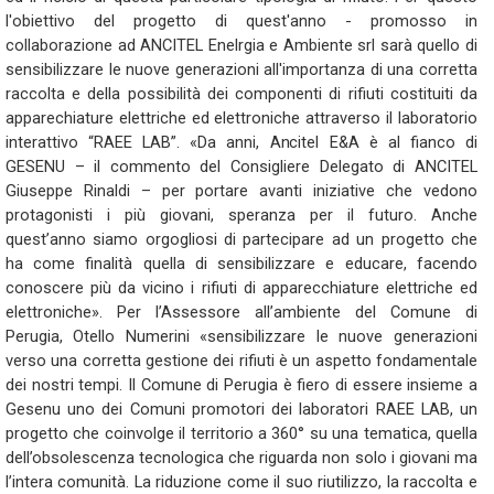
l'obiettivo del progetto di quest'anno - promosso in
collaborazione ad ANCITEL Enelrgia e Ambiente srl sarà quello di
sensibilizzare le nuove generazioni all'importanza di una corretta
raccolta e della possibilità dei componenti di rifiuti costituiti da
apparechiature elettriche ed elettroniche attraverso il laboratorio
interattivo “RAEE LAB”. «Da anni, Ancitel E&A è al fianco di
GESENU – il commento del Consigliere Delegato di ANCITEL
Giuseppe Rinaldi – per portare avanti iniziative che vedono
protagonisti i più giovani, speranza per il futuro. Anche
quest’anno siamo orgogliosi di partecipare ad un progetto che
ha come finalità quella di sensibilizzare e educare, facendo
conoscere più da vicino i rifiuti di apparecchiature elettriche ed
elettroniche». Per l’Assessore all’ambiente del Comune di
Perugia, Otello Numerini «sensibilizzare le nuove generazioni
verso una corretta gestione dei rifiuti è un aspetto fondamentale
dei nostri tempi. Il Comune di Perugia è fiero di essere insieme a
Gesenu uno dei Comuni promotori dei laboratori RAEE LAB, un
progetto che coinvolge il territorio a 360° su una tematica, quella
dell’obsolescenza tecnologica che riguarda non solo i giovani ma
l’intera comunità. La riduzione come il suo riutilizzo, la raccolta e