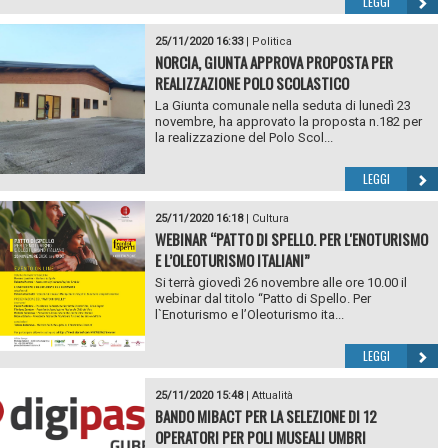
LEGGI
25/11/2020 16:33
|
Politica
NORCIA, GIUNTA APPROVA PROPOSTA PER
REALIZZAZIONE POLO SCOLASTICO
La Giunta comunale nella seduta di lunedì 23
novembre, ha approvato la proposta n.182 per
la realizzazione del Polo Scol...
LEGGI
25/11/2020 16:18
|
Cultura
WEBINAR “PATTO DI SPELLO. PER L'ENOTURISMO
E L’OLEOTURISMO ITALIANI”
Si terrà giovedì 26 novembre alle ore 10.00 il
webinar dal titolo “Patto di Spello. Per
l`Enoturismo e l’Oleoturismo ita...
LEGGI
25/11/2020 15:48
|
Attualità
BANDO MIBACT PER LA SELEZIONE DI 12
OPERATORI PER POLI MUSEALI UMBRI