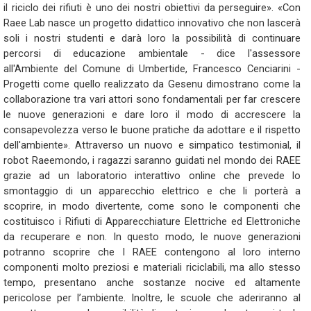
il riciclo dei rifiuti è uno dei nostri obiettivi da perseguire». «Con
Raee Lab nasce un progetto didattico innovativo che non lascerà
soli i nostri studenti e darà loro la possibilità di continuare
percorsi di educazione ambientale - dice l'assessore
all'Ambiente del Comune di Umbertide, Francesco Cenciarini -
Progetti come quello realizzato da Gesenu dimostrano come la
collaborazione tra vari attori sono fondamentali per far crescere
le nuove generazioni e dare loro il modo di accrescere la
consapevolezza verso le buone pratiche da adottare e il rispetto
dell'ambiente». Attraverso un nuovo e simpatico testimonial, il
robot Raeemondo, i ragazzi saranno guidati nel mondo dei RAEE
grazie ad un laboratorio interattivo online che prevede lo
smontaggio di un apparecchio elettrico e che li porterà a
scoprire, in modo divertente, come sono le componenti che
costituisco i Rifiuti di Apparecchiature Elettriche ed Elettroniche
da recuperare e non. In questo modo, le nuove generazioni
potranno scoprire che I RAEE contengono al loro interno
componenti molto preziosi e materiali riciclabili, ma allo stesso
tempo, presentano anche sostanze nocive ed altamente
pericolose per l’ambiente. Inoltre, le scuole che aderiranno al