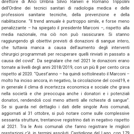
direttore di Anci Umbria Silvio Ranieri e Romano Trippolini
dell’Ordine dei tecnici sanitari di radiologia medica e delle
professioni sanitarie tecniche, della prevenzione e della
riabilitazione. “Il trend annuale è purtroppo simile, e forse meno
penalizzante – ha spiegato il presidente Marconi –, rispetto alla
media nazionale, ma ciò non può rassicurare. Si stanno
raggiungendo gli obiettivi previsti di donazioni di sangue intero,
che tuttavia manca a causa dell’aumento degli interventi
chirurgici programmati per recuperare quelli rinviati in passato a
causa del covid”. Da segnalare che nel 2021 le donazioni erano
tornate ai livelli degli anni 2018/2019, con un più 8 per cento circa
rispetto al 2020. “Quest’anno – ha quindi sottolineato il Marconi –
molto ha inciso ancora, in negativo, la circolazione del covid19, e
in generale il clima di incertezza economica e sociale che grava
nella società e che preoccupa anche i donatori e i potenziali
donatori, rendendoli così meno attenti alle richieste di sangue”.
Se si guarda nel dettaglio i dati delle singole Avis comunali,
aggiornati al 31 ottobre, si può notare come sulle complessive
sessanta strutture, trentanove registrino dati in negativo rispetto
al 2021. Tra le Avis comunali che fanno registrare le migliori
prestazioni c’è, in termini assoluti, Castiglione del Lago, con 179