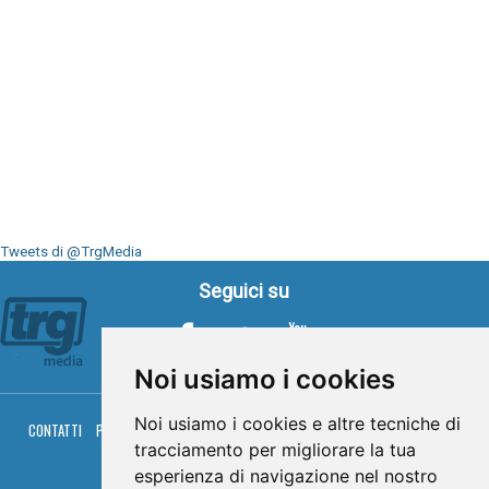
Tweets di @TrgMedia
Seguici su
Noi usiamo i cookies
Noi usiamo i cookies e altre tecniche di
CONTATTI
PRIVACY
COOKIES
PALINSESTO
DIRETTA TV
DIRETTA RADIO
tracciamento per migliorare la tua
RGM HITRADIO
esperienza di navigazione nel nostro
© TRG Media 2005-2026