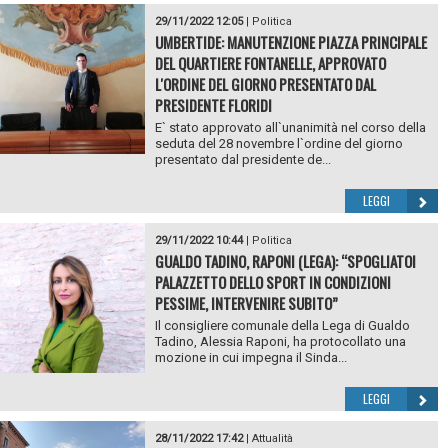
29/11/2022 12:05
|
Politica
UMBERTIDE: MANUTENZIONE PIAZZA PRINCIPALE
DEL QUARTIERE FONTANELLE, APPROVATO
L'ORDINE DEL GIORNO PRESENTATO DAL
PRESIDENTE FLORIDI
E` stato approvato all`unanimità nel corso della
seduta del 28 novembre l`ordine del giorno
presentato dal presidente de...
LEGGI
29/11/2022 10:44
|
Politica
GUALDO TADINO, RAPONI (LEGA): “SPOGLIATOI
PALAZZETTO DELLO SPORT IN CONDIZIONI
PESSIME, INTERVENIRE SUBITO”
Il consigliere comunale della Lega di Gualdo
Tadino, Alessia Raponi, ha protocollato una
mozione in cui impegna il Sinda...
LEGGI
28/11/2022 17:42
|
Attualità