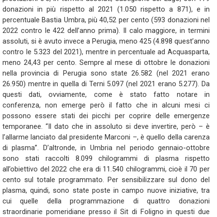
donazioni in più rispetto al 2021 (1.050 rispetto a 871), e in
percentuale Bastia Umbra, più 40,52 per cento (593 donazioni nel
2022 contro le 422 dell’anno prima). Il calo maggiore, in termini
assoluti, si è avuto invece a Perugia, meno 425 (4.898 quest’anno
contro le 5.323 del 2021), mentre in percentuale ad Acquasparta,
meno 24,43 per cento. Sempre al mese di ottobre le donazioni
nella provincia di Perugia sono state 26.582 (nel 2021 erano
26.950) mentre in quella di Terni 5.097 (nel 2021 erano 5.277). Da
questi dati, ovviamente, come è stato fatto notare in
conferenza, non emerge però il fatto che in alcuni mesi ci
possono essere stati dei picchi per coprire delle emergenze
temporanee. “Il dato che in assoluto si deve invertire, però – è
l’allarme lanciato dal presidente Marconi –, è quello della carenza
di plasma”. D’altronde, in Umbria nel periodo gennaio-ottobre
sono stati raccolti 8.099 chilogrammi di plasma rispetto
all’obiettivo del 2022 che era di 11.540 chilogrammi, cioè il 70 per
cento sul totale programmato. Per sensibilizzare sul dono del
plasma, quindi, sono state poste in campo nuove iniziative, tra
cui quelle della programmazione di quattro donazioni
straordinarie pomeridiane presso il Sit di Foligno in questi due