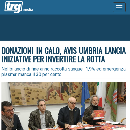
Toggl
naviga
DONAZIONI IN CALO, AVIS UMBRIA LANCIA
INIZIATIVE PER INVERTIRE LA ROTTA
Nel bilancio di fine anno raccolta sangue -1,9% ed emergenza
plasma: manca il 30 per cento.