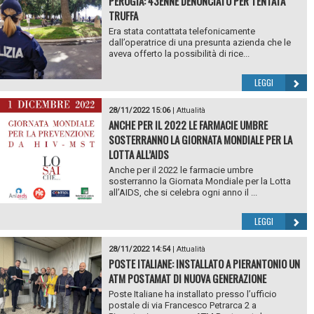
PERUGIA: 43ENNE DENUNCIATO PER TENTATA
TRUFFA
Era stata contattata telefonicamente
dall’operatrice di una presunta azienda che le
aveva offerto la possibilità di rice...
LEGGI
28/11/2022 15:06
|
Attualità
ANCHE PER IL 2022 LE FARMACIE UMBRE
SOSTERRANNO LA GIORNATA MONDIALE PER LA
LOTTA ALL’AIDS
Anche per il 2022 le farmacie umbre
sosterranno la Giornata Mondiale per la Lotta
all’AIDS, che si celebra ogni anno il ...
LEGGI
28/11/2022 14:54
|
Attualità
POSTE ITALIANE: INSTALLATO A PIERANTONIO UN
ATM POSTAMAT DI NUOVA GENERAZIONE
Poste Italiane ha installato presso l’ufficio
postale di via Francesco Petrarca 2 a