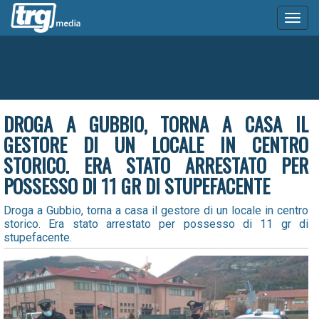
Toggl
naviga
DROGA A GUBBIO, TORNA A CASA IL
GESTORE DI UN LOCALE IN CENTRO
STORICO. ERA STATO ARRESTATO PER
POSSESSO DI 11 GR DI STUPEFACENTE
Droga a Gubbio, torna a casa il gestore di un locale in centro
storico. Era stato arrestato per possesso di 11 gr di
stupefacente.