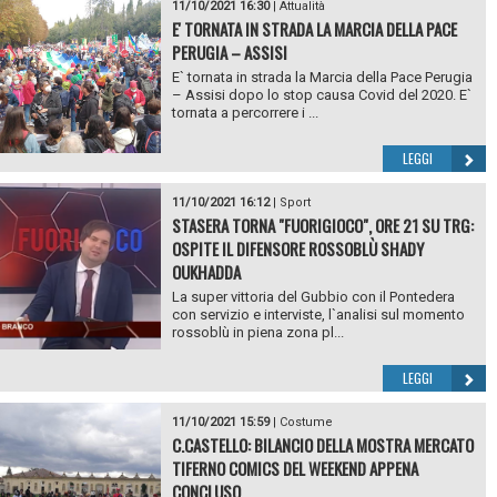
11/10/2021 16:30
|
Attualità
E' TORNATA IN STRADA LA MARCIA DELLA PACE
PERUGIA – ASSISI
E` tornata in strada la Marcia della Pace Perugia
– Assisi dopo lo stop causa Covid del 2020. E`
tornata a percorrere i ...
LEGGI
11/10/2021 16:12
|
Sport
STASERA TORNA "FUORIGIOCO", ORE 21 SU TRG:
OSPITE IL DIFENSORE ROSSOBLÙ SHADY
OUKHADDA
La super vittoria del Gubbio con il Pontedera
con servizio e interviste, l`analisi sul momento
rossoblù in piena zona pl...
LEGGI
11/10/2021 15:59
|
Costume
C.CASTELLO: BILANCIO DELLA MOSTRA MERCATO
TIFERNO COMICS DEL WEEKEND APPENA
CONCLUSO