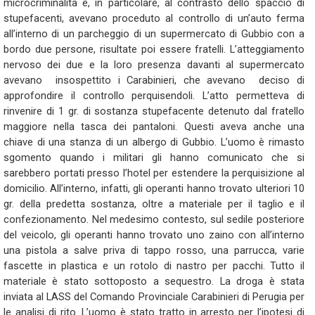
microcriminalità e, in particolare, al contrasto dello spaccio di
stupefacenti, avevano proceduto al controllo di un’auto ferma
all’interno di un parcheggio di un supermercato di Gubbio con a
bordo due persone, risultate poi essere fratelli. L’atteggiamento
nervoso dei due e la loro presenza davanti al supermercato
avevano insospettito i Carabinieri, che avevano deciso di
approfondire il controllo perquisendoli. L’atto permetteva di
rinvenire di 1 gr. di sostanza stupefacente detenuto dal fratello
maggiore nella tasca dei pantaloni. Questi aveva anche una
chiave di una stanza di un albergo di Gubbio. L’uomo è rimasto
sgomento quando i militari gli hanno comunicato che si
sarebbero portati presso l’hotel per estendere la perquisizione al
domicilio. All’interno, infatti, gli operanti hanno trovato ulteriori 10
gr. della predetta sostanza, oltre a materiale per il taglio e il
confezionamento. Nel medesimo contesto, sul sedile posteriore
del veicolo, gli operanti hanno trovato uno zaino con all’interno
una pistola a salve priva di tappo rosso, una parrucca, varie
fascette in plastica e un rotolo di nastro per pacchi. Tutto il
materiale è stato sottoposto a sequestro. La droga è stata
inviata al LASS del Comando Provinciale Carabinieri di Perugia per
le analisi di rito.
L’uomo è stato tratto in arresto per l’ipotesi di