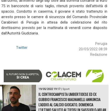
dall'uomo, all’interno degli slip oltre alla somma contante di euro
75 in banconote di vario taglio, ritenuti provento dell’attività di
spaccio. Condotto in caserma, il giovane è stato trattenuto in
arresto presso le camere di sicurezza del Comando Provinciale
Carabinieri di Perugia in attesa della celebrazione del rito
direttissimo previsto per la mattinata di venerdì come disposto
dall’Autorità Giudiziaria.
Perugia
Twitter
20/05/2022 08:59
Redazione
19/05/2022 19:17
|
Sport
IL CENTROCAMPISTA UMBERTIDESE ED EX
GUBBIO FRANCESCO MAGNANELLI ANNUNCIA
L'ADDIO AL CALCIO GIOCATO. DOMENICA
L'ULTIMO SALUTO AI TIFOSI IN SASSUOLO-MILAN