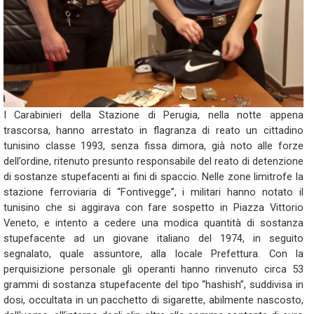
I Carabinieri della Stazione di Perugia, nella notte appena
trascorsa, hanno arrestato in flagranza di reato un cittadino
tunisino classe 1993, senza fissa dimora, già noto alle forze
dell’ordine, ritenuto presunto responsabile del reato di detenzione
di sostanze stupefacenti ai fini di spaccio. Nelle zone limitrofe la
stazione ferroviaria di “Fontivegge”, i militari hanno notato il
tunisino che si aggirava con fare sospetto in Piazza Vittorio
Veneto, e intento a cedere una modica quantità di sostanza
stupefacente ad un giovane italiano del 1974, in seguito
segnalato, quale assuntore, alla locale Prefettura. Con la
perquisizione personale gli operanti hanno rinvenuto circa 53
grammi di sostanza stupefacente del tipo “hashish”, suddivisa in
dosi, occultata in un pacchetto di sigarette, abilmente nascosto,