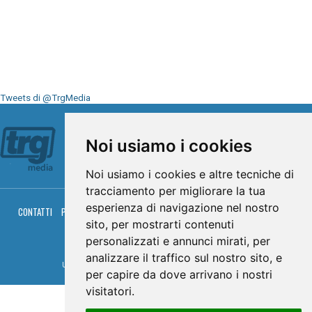
Tweets di @TrgMedia
Seguici su
Noi usiamo i cookies
Noi usiamo i cookies e altre tecniche di
tracciamento per migliorare la tua
esperienza di navigazione nel nostro
CONTATTI
PRIVACY
COOKIES
PALINSESTO
DIRETTA TV
DIRETTA RADIO
sito, per mostrarti contenuti
RGM HITRADIO
personalizzati e annunci mirati, per
© TRG Media 2005-2026
analizzare il traffico sul nostro sito, e
Umbria Televisioni s.r.l. - P.I.00496230541 -
www.trgmedia.it
- Powered by
FFZ
per capire da dove arrivano i nostri
visitatori.