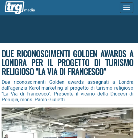
Toggl
naviga
DUE RICONOSCIMENTI GOLDEN AWARDS A
LONDRA PER IL PROGETTO DI TURISMO
RELIGIOSO "LA VIA DI FRANCESCO"
Due riconoscimenti Golden awards assegnati a Londra
dall'agenzia Karol marketing al progetto di turismo religioso
"La Via di Francesco". Presente il vicario della Diocesi di
Perugia, mons. Paolo Giulietti.