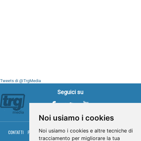
Tweets di @TrgMedia
Seguici su
Noi usiamo i cookies
Noi usiamo i cookies e altre tecniche di
CONTATTI
PRIVACY
COOKIES
PALINSESTO
DIRETTA TV
DIRETTA RADIO
RGM HITRADIO
tracciamento per migliorare la tua