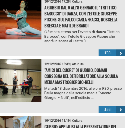
30/12/2016 17:28
|
Cultura
A GUBBIO DAL 6 ALL'8 GENNAIO IL "TRITTICO
BAROCCO" DI DANZA, CON L'ETOILE GIUSEPPE
PICONE: SUL PALCO CARLA FRACCI, ROSSELLA
BRESCIA E MATILDE BRANDI
C’è molta attesa per l’evento di danza “Trittico
Barocco”, con l’etoile Giuseppe Picone che
andrà in scena al Teatro ‘L....
LEGGI
12/12/2016 15:39
|
Attualità
"AMICI DEL CUORE" DI GUBBIO, DOMANI
CONSEGNA DEL DEFIBRILLATORE ALLA SCUOLA
MEDIA MASTROGIORGIO-NELLI
Martedì 13 dicembre 2016, alle ore 9:30, presso
l`aula magna della scuola media “Mastro
Giorgio – Nelli”, nell`edificio ...
LEGGI
10/12/2016 16:19
|
Cultura
GUBBIO: APPLAUSI ALLA PRESENTAZIONE DEL