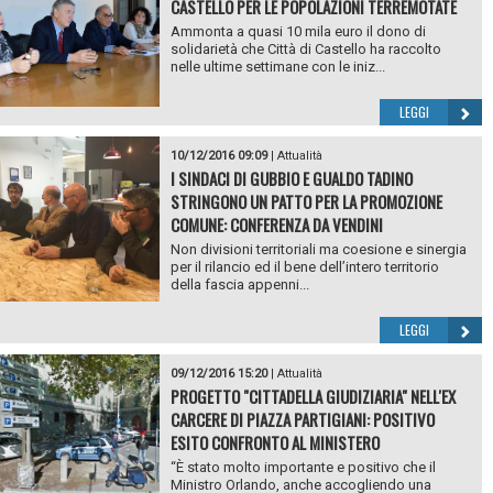
CASTELLO PER LE POPOLAZIONI TERREMOTATE
Ammonta a quasi 10 mila euro il dono di
solidarietà che Città di Castello ha raccolto
nelle ultime settimane con le iniz...
LEGGI
10/12/2016 09:09
|
Attualità
I SINDACI DI GUBBIO E GUALDO TADINO
STRINGONO UN PATTO PER LA PROMOZIONE
COMUNE: CONFERENZA DA VENDINI
Non divisioni territoriali ma coesione e sinergia
per il rilancio ed il bene dell’intero territorio
della fascia appenni...
LEGGI
09/12/2016 15:20
|
Attualità
PROGETTO "CITTADELLA GIUDIZIARIA" NELL'EX
CARCERE DI PIAZZA PARTIGIANI: POSITIVO
ESITO CONFRONTO AL MINISTERO
“È stato molto importante e positivo che il
Ministro Orlando, anche accogliendo una