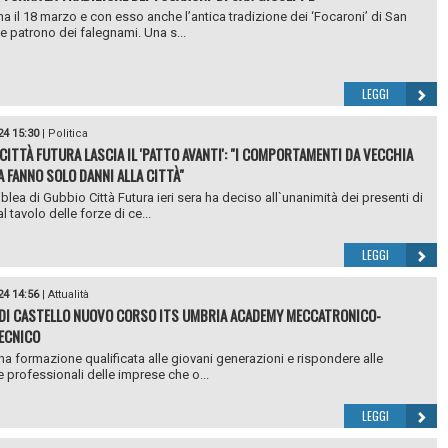
ina il 18 marzo e con esso anche l’antica tradizione dei ‘Focaroni’ di San
 patrono dei falegnami. Una s...
LEGGI
24 15:30
|
Politica
CITTÀ FUTURA LASCIA IL 'PATTO AVANTI': "I COMPORTAMENTI DA VECCHIA
A FANNO SOLO DANNI ALLA CITTÀ"
lea di Gubbio Città Futura ieri sera ha deciso all`unanimità dei presenti di
l tavolo delle forze di ce...
LEGGI
24 14:56
|
Attualità
 DI CASTELLO NUOVO CORSO ITS UMBRIA ACADEMY MECCATRONICO-
ECNICO
una formazione qualificata alle giovani generazioni e rispondere alle
 professionali delle imprese che o...
LEGGI