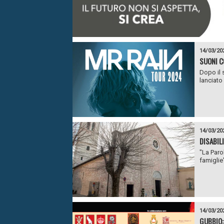
14/03/20
SUONI C
Dopo il 
lanciato
14/03/20
DISABIL
"La Parol
famiglie":
14/03/20
GUBBIO: