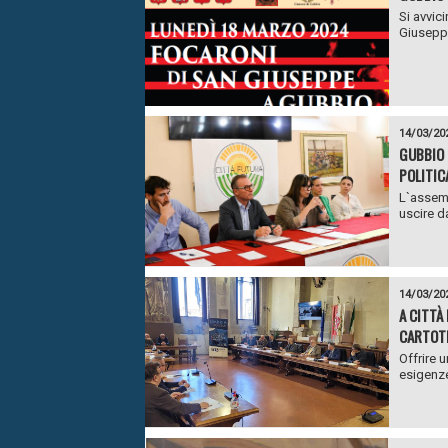
Si avvic
Giuseppe
14/03/20
GUBBIO 
POLITIC
L`assemb
uscire da
14/03/20
A CITTÀ
CARTOT
Offrire 
esigenze