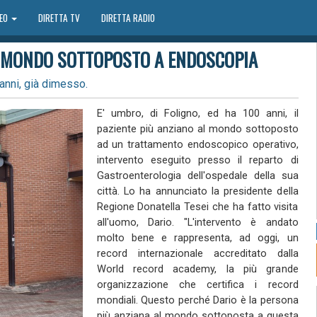
DEO
DIRETTA TV
DIRETTA RADIO
AL MONDO SOTTOPOSTO A ENDOSCOPIA
 anni, già dimesso.
E' umbro, di Foligno, ed ha 100 anni, il
paziente più anziano al mondo sottoposto
ad un trattamento endoscopico operativo,
intervento eseguito presso il reparto di
Gastroenterologia dell'ospedale della sua
città. Lo ha annunciato la presidente della
Regione Donatella Tesei che ha fatto visita
all'uomo, Dario. "L'intervento è andato
molto bene e rappresenta, ad oggi, un
record internazionale accreditato dalla
World record academy, la più grande
organizzazione che certifica i record
mondiali. Questo perché Dario è la persona
più anziana al mondo sottoposta a questa