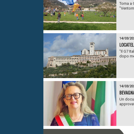
Torna a 
"Ventoma
14/03/20
LOCATEL
"Il G7 It
dopo mez
14/03/20
BEVAGNA
Un docum
approvat