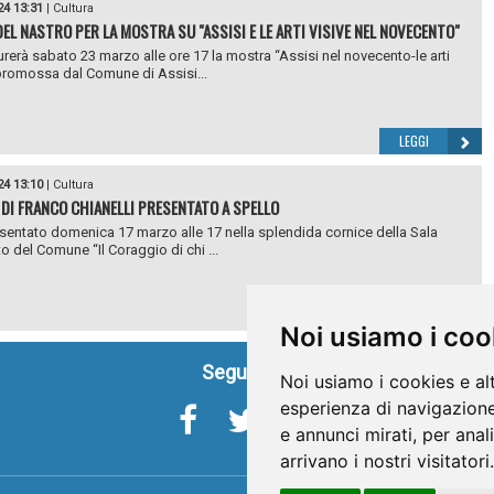
24 13:31
|
Cultura
DEL NASTRO PER LA MOSTRA SU "ASSISI E LE ARTI VISIVE NEL NOVECENTO"
urerà sabato 23 marzo alle ore 17 la mostra “Assisi nel novecento-le arti
 promossa dal Comune di Assisi...
LEGGI
24 13:10
|
Cultura
O DI FRANCO CHIANELLI PRESENTATO A SPELLO
sentato domenica 17 marzo alle 17 nella splendida cornice della Sala
to del Comune “Il Coraggio di chi ...
LEGGI
Noi usiamo i coo
Seguici su
Noi usiamo i cookies e al
esperienza di navigazione
e annunci mirati, per anal
arrivano i nostri visitatori.