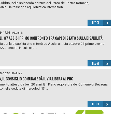
Gubbio, nella splendida cornice del Parco del Teatro Romano,
nia", la rassegna aquilonistica internazion...
LEGGI
24 17:06
|
Attualità
LI, G7 ASSISI PRIMO CONFRONTO TRA CAPI DI STATO SULLA DISABILITÀ
alia per la disabilità che si terrà ad Assisi a metà ottobre è il primo evento,
zo secolo, in cui i cap...
LEGGI
24 16:53
|
Politica
, IL CONSIGLIO COMUNALE DÀ IL VIA LIBERA AL PRG
ento atteso da ben 20 anni. È il Piano regolatore del Comune di Bevagna,
o nella seduta di mercoledì 13 ...
LEGGI