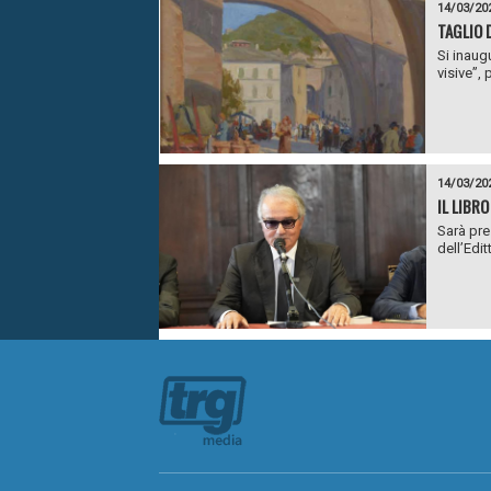
14/03/20
TAGLIO 
Si inaug
visive”,
14/03/20
IL LIBR
Sarà pre
dell’Edit