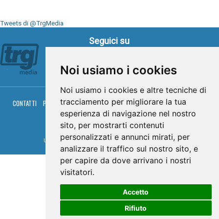
Tweets di @TrgMedia
Seguici su
Noi usiamo i cookies
Noi usiamo i cookies e altre tecniche di
tracciamento per migliorare la tua
CONTATTI
PRIVACY
COOKIES
PALINSESTO
DIRETTA TV
DIRETTA RADIO
RGM HITRADIO
esperienza di navigazione nel nostro
sito, per mostrarti contenuti
© TRG Media 2005-2026
personalizzati e annunci mirati, per
Umbria Televisioni s.r.l. - P.I.00496230541 -
www.trgmedia.it
- Powered by
FFZ
analizzare il traffico sul nostro sito, e
per capire da dove arrivano i nostri
visitatori.
Accetto
Rifiuto