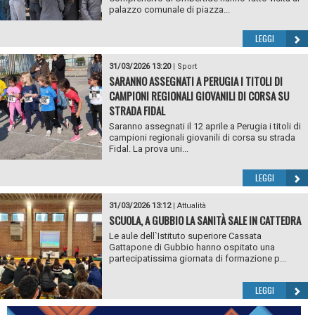
palazzo comunale di piazza...
LEGGI
31/03/2026 13:20
|
Sport
SARANNO ASSEGNATI A PERUGIA I TITOLI DI
CAMPIONI REGIONALI GIOVANILI DI CORSA SU
STRADA FIDAL
Saranno assegnati il 12 aprile a Perugia i titoli di
campioni regionali giovanili di corsa su strada
Fidal. La prova uni...
LEGGI
31/03/2026 13:12
|
Attualità
SCUOLA, A GUBBIO LA SANITÀ SALE IN CATTEDRA
Le aule dell`Istituto superiore Cassata
Gattapone di Gubbio hanno ospitato una
partecipatissima giornata di formazione p...
LEGGI