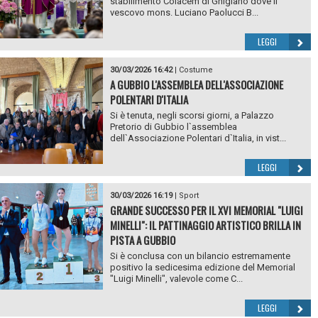
stabilimento Colacem di Ghigiano dove il
vescovo mons. Luciano Paolucci B...
LEGGI
30/03/2026 16:42
|
Costume
A GUBBIO L'ASSEMBLEA DELL'ASSOCIAZIONE
POLENTARI D'ITALIA
Si è tenuta, negli scorsi giorni, a Palazzo
Pretorio di Gubbio l`assemblea
dell`Associazione Polentari d`Italia, in vist...
LEGGI
30/03/2026 16:19
|
Sport
GRANDE SUCCESSO PER IL XVI MEMORIAL "LUIGI
MINELLI": IL PATTINAGGIO ARTISTICO BRILLA IN
PISTA A GUBBIO
Si è conclusa con un bilancio estremamente
positivo la sedicesima edizione del Memorial
"Luigi Minelli", valevole come C...
LEGGI