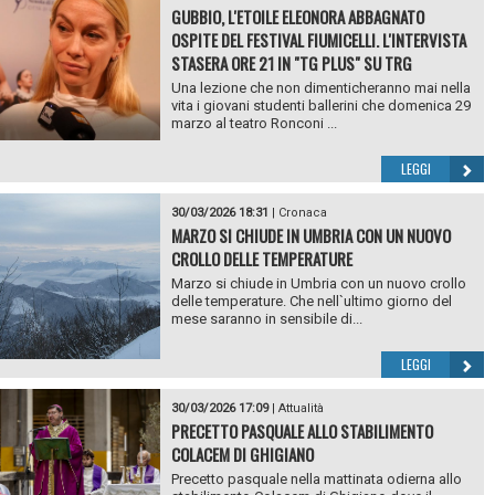
GUBBIO, L'ETOILE ELEONORA ABBAGNATO
OSPITE DEL FESTIVAL FIUMICELLI. L'INTERVISTA
STASERA ORE 21 IN "TG PLUS" SU TRG
Una lezione che non dimenticheranno mai nella
vita i giovani studenti ballerini che domenica 29
marzo al teatro Ronconi ...
LEGGI
30/03/2026 18:31
|
Cronaca
MARZO SI CHIUDE IN UMBRIA CON UN NUOVO
CROLLO DELLE TEMPERATURE
Marzo si chiude in Umbria con un nuovo crollo
delle temperature. Che nell`ultimo giorno del
mese saranno in sensibile di...
LEGGI
30/03/2026 17:09
|
Attualità
PRECETTO PASQUALE ALLO STABILIMENTO
COLACEM DI GHIGIANO
Precetto pasquale nella mattinata odierna allo