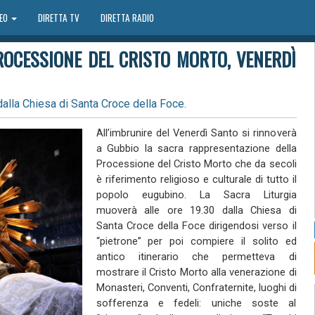
DEO
DIRETTA TV
DIRETTA RADIO
ROCESSIONE DEL CRISTO MORTO, VENERDÌ
dalla Chiesa di Santa Croce della Foce.
All’imbrunire del Venerdì Santo si rinnoverà
a Gubbio la sacra rappresentazione della
Processione del Cristo Morto che da secoli
è riferimento religioso e culturale di tutto il
popolo eugubino. La Sacra Liturgia
muoverà alle ore 19.30 dalla Chiesa di
Santa Croce della Foce dirigendosi verso il
“pietrone” per poi compiere il solito ed
antico itinerario che permetteva di
mostrare il Cristo Morto alla venerazione di
Monasteri, Conventi, Confraternite, luoghi di
sofferenza e fedeli: uniche soste al