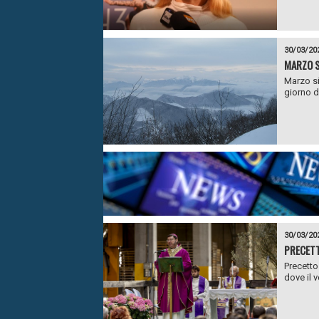
30/03/20
MARZO S
Marzo si
giorno d
30/03/20
PRECETT
Precetto
dove il 