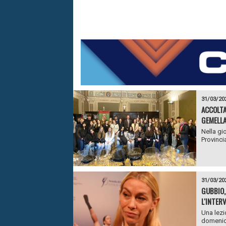
31/03/20
ACCOLTA
GEMELLA
Nella gi
Provinci
31/03/20
GUBBIO,
L'INTER
Una lezi
domenica