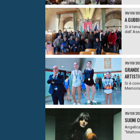
30/03/20
A GUBBI
Si è ten
dell`Asso
30/03/20
GRANDE 
ARTISTI
Si è con
Memorial
30/03/20
SUONI C
Angelica
“Mattone