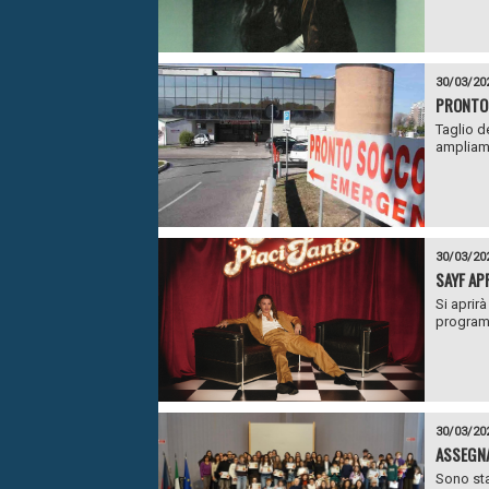
30/03/20
PRONTO 
Taglio de
ampliame
30/03/20
SAYF AP
Si aprir
programm
30/03/20
ASSEGNA
Sono sta