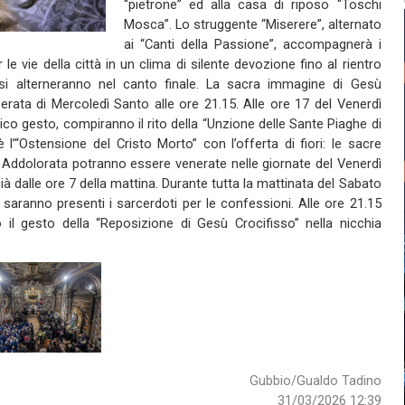
“pietrone” ed alla casa di riposo “Toschi
Mosca”. Lo struggente “Miserere”, alternato
ai “Canti della Passione”, accompagnerà i
 le vie della città in un clima di silente devozione fino al rientro
si alterneranno nel canto finale. La sacra immagine di Gesù
erata di Mercoledì Santo alle ore 21.15. Alle ore 17 del Venerdì
ico gesto, compiranno il rito della “Unzione delle Sante Piaghe di
 l’“Ostensione del Cristo Morto” con l’offerta di fiori: le sacre
 Addolorata potranno essere venerate nelle giornate del Venerdì
à dalle ore 7 della mattina. Durante tutta la mattinata del Sabato
saranno presenti i sarcerdoti per le confessioni. Alle ore 21.15
 il gesto della “Reposizione di Gesù Crocifisso” nella nicchia
Gubbio/Gualdo Tadino
31/03/2026 12:39