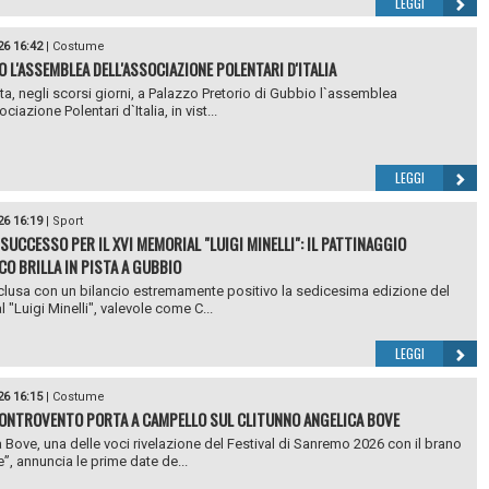
LEGGI
26 16:42
|
Costume
O L'ASSEMBLEA DELL'ASSOCIAZIONE POLENTARI D'ITALIA
uta, negli scorsi giorni, a Palazzo Pretorio di Gubbio l`assemblea
ciazione Polentari d`Italia, in vist...
LEGGI
26 16:19
|
Sport
SUCCESSO PER IL XVI MEMORIAL "LUIGI MINELLI": IL PATTINAGGIO
CO BRILLA IN PISTA A GUBBIO
clusa con un bilancio estremamente positivo la sedicesima edizione del
 "Luigi Minelli", valevole come C...
LEGGI
26 16:15
|
Costume
ONTROVENTO PORTA A CAMPELLO SUL CLITUNNO ANGELICA BOVE
 Bove, una delle voci rivelazione del Festival di Sanremo 2026 con il brano
”, annuncia le prime date de...