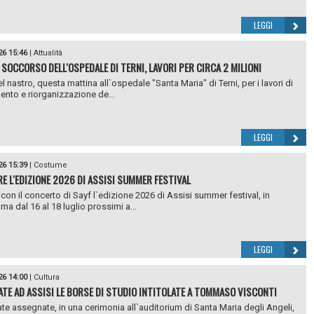
LEGGI
26 15:46
|
Attualità
SOCCORSO DELL'OSPEDALE DI TERNI, LAVORI PER CIRCA 2 MILIONI
l nastro, questa mattina all`ospedale "Santa Maria" di Terni, per i lavori di
nto e riorganizzazione de...
LEGGI
26 15:39
|
Costume
RE L'EDIZIONE 2026 DI ASSISI SUMMER FESTIVAL
à con il concerto di Sayf l`edizione 2026 di Assisi summer festival, in
a dal 16 al 18 luglio prossimi a...
LEGGI
26 14:00
|
Cultura
TE AD ASSISI LE BORSE DI STUDIO INTITOLATE A TOMMASO VISCONTI
te assegnate, in una cerimonia all`auditorium di Santa Maria degli Angeli,