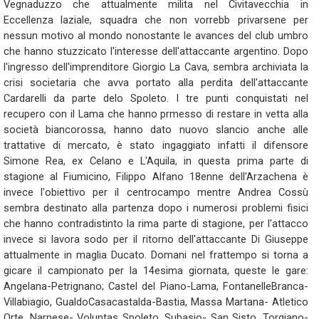
Vegnaduzzo che attualmente milita nel Civitavecchia in
Eccellenza laziale, squadra che non vorrebb privarsene per
nessun motivo al mondo nonostante le avances del club umbro
che hanno stuzzicato l'interesse dell'attaccante argentino. Dopo
l'ingresso dell'imprenditore Giorgio La Cava, sembra archiviata la
crisi societaria che avva portato alla perdita dell'attaccante
Cardarelli da parte delo Spoleto. I tre punti conquistati nel
recupero con il Lama che hanno prmesso di restare in vetta alla
società biancorossa, hanno dato nuovo slancio anche alle
trattative di mercato, è stato ingaggiato infatti il difensore
Simone Rea, ex Celano e L'Aquila, in questa prima parte di
stagione al Fiumicino, Filippo Alfano 18enne dell'Arzachena è
invece l'obiettivo per il centrocampo mentre Andrea Cossù
sembra destinato alla partenza dopo i numerosi problemi fisici
che hanno contradistinto la rima parte di stagione, per l'attacco
invece si lavora sodo per il ritorno dell'attaccante Di Giuseppe
attualmente in maglia Ducato. Domani nel frattempo si torna a
gicare il campionato per la 14esima giornata, queste le gare:
Angelana-Petrignano; Castel del Piano-Lama, FontanelleBranca-
Villabiagio, GualdoCasacastalda-Bastia, Massa Martana- Atletico
Orte, Narnese- Voluntas Spoleto, Subasio- San Sisto, Torgiano-