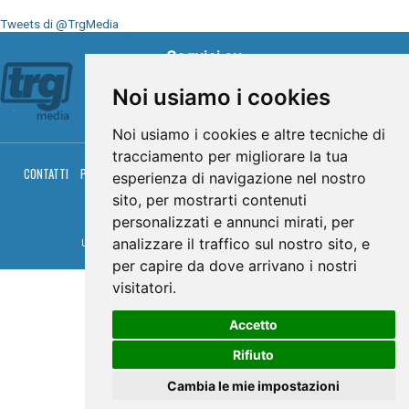
Tweets di @TrgMedia
Seguici su
Noi usiamo i cookies
Noi usiamo i cookies e altre tecniche di
tracciamento per migliorare la tua
CONTATTI
PRIVACY
COOKIES
PALINSESTO
DIRETTA TV
DIRETTA RADIO
esperienza di navigazione nel nostro
RGM HITRADIO
sito, per mostrarti contenuti
© TRG Media 2005-2026
personalizzati e annunci mirati, per
analizzare il traffico sul nostro sito, e
Umbria Televisioni s.r.l. - P.I.00496230541 -
www.trgmedia.it
- Powered by
FFZ
per capire da dove arrivano i nostri
visitatori.
Accetto
Rifiuto
Cambia le mie impostazioni