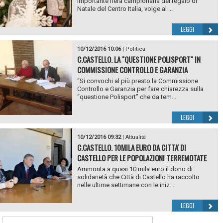
importante fiera campionaria del regalo di
Natale del Centro Italia, volge al ...
LEGGI
10/12/2016 10:06
|
Politica
C.CASTELLO. LA "QUESTIONE POLISPORT" IN
COMMISSIONE CONTROLLO E GARANZIA
“Si convochi al più presto la Commissione
Controllo e Garanzia per fare chiarezza sulla
“questione Polisport” che da tem...
LEGGI
10/12/2016 09:32
|
Attualità
C.CASTELLO. 10MILA EURO DA CITTA' DI
CASTELLO PER LE POPOLAZIONI TERREMOTATE
Ammonta a quasi 10 mila euro il dono di
solidarietà che Città di Castello ha raccolto
nelle ultime settimane con le iniz...
LEGGI