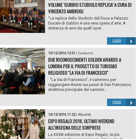
VOLUME ‘GUBBIO STUDIOLO REPLICA’ A CURA DI
VINCENZO AMBROGI
"La replica dello Studiolo del Duca a Palazzo
Ducale di Gubbio è una vera opera d`arte. A
distanza di anni da quell`oper...
LEGGI
10/12/2016 12:51
|
Costume
DUE RICONOSCIMENTI GOLDEN AWARDS A
LONDRA PER IL PROGETTO DI TURISMO
RELIGIOSO "LA VIA DI FRANCESCO"
“La Via di Francesco”, il cammino per
raggiungere Assisi sui passi di San Francesco,
direttrice principale dei cammin...
LEGGI
10/12/2016 11:22
|
Attualità
EXPO REGALO 2016, ULTIMO WEEKEND
ALL'INSEGNA DELLE SORPRESE
La XXXIII edizione di Expo Regalo, la più