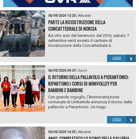
06/09/2024 10:25
|
Attualità
PARTE LA RICOSTRUZIONE DELLA
CONCATTEDRALE DI NORCIA
Ad otto anni dal terremoto del 2016, sabato 7
settembre verrà avviato il cantiere di
ricostruzione della Concattedrale d...
LEGGI
06/09/2024 09:29
|
Sport
IL RITORNO DELLA PALLAVOLO A PIERANTONIO:
RIPARTONO I CORSI DI MINIVOLLEY PER
BAMBINI E BAMBINE
Con grande orgoglio, l’Amministrazione
comunale di Umbertide annuncia il ritorno della
pallavolo a Pierantonio. Un tragu...
LEGGI
05/09/2024 16:55
|
Attualità
ANAS: COMPLETATO LO SCAVO DELLA GALLERIA