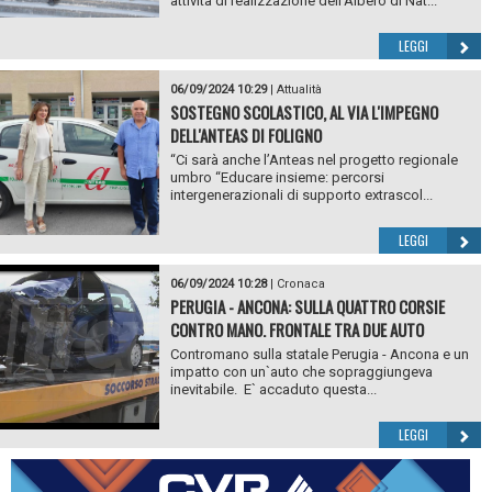
attività di realizzazione dell’Albero di Nat...
LEGGI
06/09/2024 10:29
|
Attualità
SOSTEGNO SCOLASTICO, AL VIA L'IMPEGNO
DELL'ANTEAS DI FOLIGNO
“Ci sarà anche l’Anteas nel progetto regionale
umbro “Educare insieme: percorsi
intergenerazionali di supporto extrascol...
LEGGI
06/09/2024 10:28
|
Cronaca
PERUGIA - ANCONA: SULLA QUATTRO CORSIE
CONTRO MANO. FRONTALE TRA DUE AUTO
Contromano sulla statale Perugia - Ancona e un
impatto con un`auto che sopraggiungeva
inevitabile. E` accaduto questa...
LEGGI