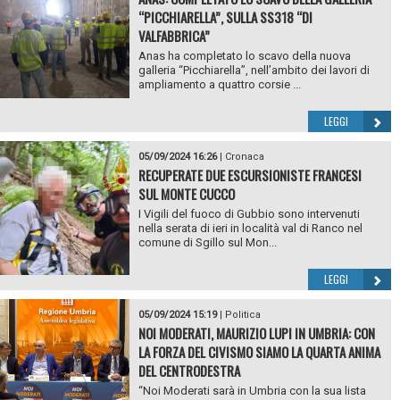
“PICCHIARELLA”, SULLA SS318 “DI
VALFABBRICA”
Anas ha completato lo scavo della nuova
galleria “Picchiarella”, nell’ambito dei lavori di
ampliamento a quattro corsie ...
LEGGI
05/09/2024 16:26
|
Cronaca
RECUPERATE DUE ESCURSIONISTE FRANCESI
SUL MONTE CUCCO
I Vigili del fuoco di Gubbio sono intervenuti
nella serata di ieri in località val di Ranco nel
comune di Sgillo sul Mon...
LEGGI
05/09/2024 15:19
|
Politica
NOI MODERATI, MAURIZIO LUPI IN UMBRIA: CON
LA FORZA DEL CIVISMO SIAMO LA QUARTA ANIMA
DEL CENTRODESTRA
“Noi Moderati sarà in Umbria con la sua lista