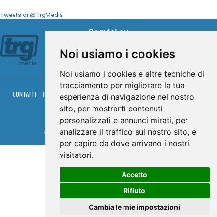
Tweets di @TrgMedia
Seguici su
Noi usiamo i cookies
Noi usiamo i cookies e altre tecniche di
tracciamento per migliorare la tua
CONTATTI
PRIVACY
COOKIES
PALINSESTO
DIRETTA TV
DIRETTA RADIO
esperienza di navigazione nel nostro
RGM HITRADIO
sito, per mostrarti contenuti
© TRG Media 2005-2026
personalizzati e annunci mirati, per
analizzare il traffico sul nostro sito, e
Umbria Televisioni s.r.l. - P.I.00496230541 -
www.trgmedia.it
- Powered by
FFZ
per capire da dove arrivano i nostri
visitatori.
Accetto
Rifiuto
Cambia le mie impostazioni