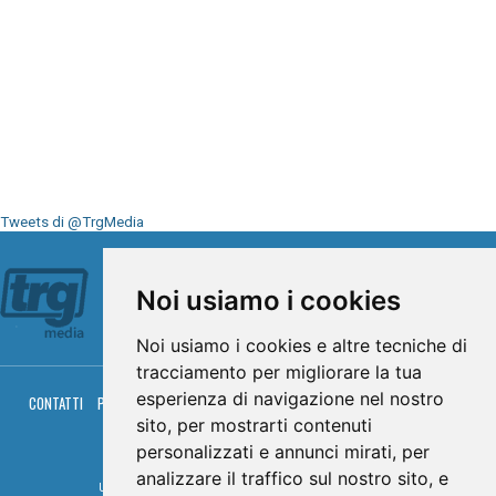
Tweets di @TrgMedia
Seguici su
Noi usiamo i cookies
Noi usiamo i cookies e altre tecniche di
tracciamento per migliorare la tua
esperienza di navigazione nel nostro
CONTATTI
PRIVACY
COOKIES
PALINSESTO
DIRETTA TV
DIRETTA RADIO
RGM HITRADIO
sito, per mostrarti contenuti
personalizzati e annunci mirati, per
© TRG Media 2005-2026
analizzare il traffico sul nostro sito, e
Umbria Televisioni s.r.l. - P.I.00496230541 -
www.trgmedia.it
- Powered by
FFZ