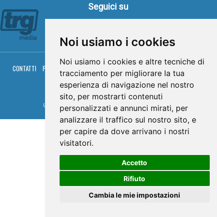
Seguici su
Noi usiamo i cookies
Noi usiamo i cookies e altre tecniche di
CONTATTI
PRIVACY
COOKIES
PALINSESTO
DIRETTA TV
DIRETTA RADIO
tracciamento per migliorare la tua
RGM HITRADIO
esperienza di navigazione nel nostro
© TRG Media 2005-2026
sito, per mostrarti contenuti
Umbria Televisioni s.r.l. - P.I.00496230541 -
www.trgmedia.it
- Powered by
FFZ
personalizzati e annunci mirati, per
analizzare il traffico sul nostro sito, e
per capire da dove arrivano i nostri
visitatori.
Accetto
Rifiuto
Cambia le mie impostazioni