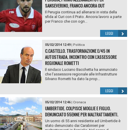
SANSEVERINO, FRANCO ANCORA OUT
Il Perugia continua ad allenarsi in vista della
sfida al Curi con il Prato. Ancora lavoro a parte
per Franco che con ogn...
LEGGI
05/02/2014 12:49
|
Politica
C.CASTELLO. TRASFORMAZIONE E/45 IN
AUTOSTRADA. INCONTRO CON L'ASSESSORE
REGIONALE ROMETTI
Il sindaco Luciano Bacchetta ha annunciato
che l’assessore regionale alle Infrastrutture
Silvano Rometti ha dato la prop...
LEGGI
05/02/2014 12:46
|
Cronaca
UMBERTIDE. COLPISCE MOGLIE E FIGLIO.
DENUNCIATO 55ENNE PER MALTRATTAMENTI.
Un uomo di 55 anni residente ad Umbertide è
stato denunciato dai Carabinieri per