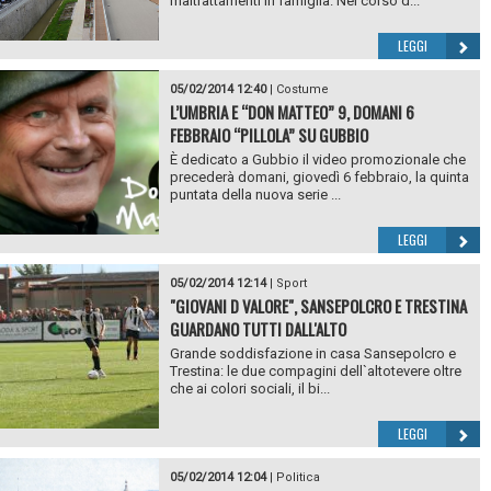
maltrattamenti in famiglia. Nel corso d...
LEGGI
05/02/2014 12:40
|
Costume
L’UMBRIA E “DON MATTEO” 9, DOMANI 6
FEBBRAIO “PILLOLA” SU GUBBIO
È dedicato a Gubbio il video promozionale che
precederà domani, giovedì 6 febbraio, la quinta
puntata della nuova serie ...
LEGGI
05/02/2014 12:14
|
Sport
"GIOVANI D VALORE", SANSEPOLCRO E TRESTINA
GUARDANO TUTTI DALL'ALTO
Grande soddisfazione in casa Sansepolcro e
Trestina: le due compagini dell`altotevere oltre
che ai colori sociali, il bi...
LEGGI
05/02/2014 12:04
|
Politica