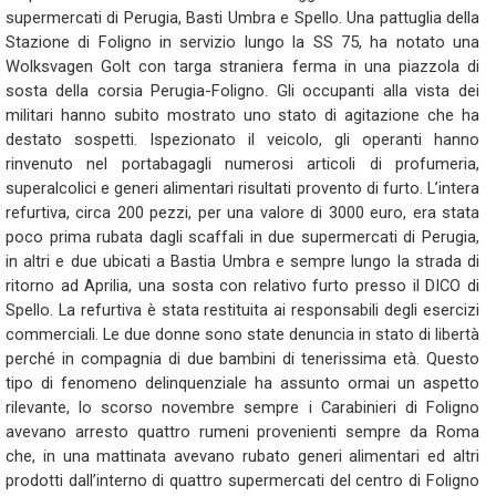
supermercati di Perugia, Basti Umbra e Spello. Una pattuglia della
Stazione di Foligno in servizio lungo la SS 75, ha notato una
Wolksvagen Golt con targa straniera ferma in una piazzola di
sosta della corsia Perugia-Foligno. Gli occupanti alla vista dei
militari hanno subito mostrato uno stato di agitazione che ha
destato sospetti. Ispezionato il veicolo, gli operanti hanno
rinvenuto nel portabagagli numerosi articoli di profumeria,
superalcolici e generi alimentari risultati provento di furto. L’intera
refurtiva, circa 200 pezzi, per una valore di 3000 euro, era stata
poco prima rubata dagli scaffali in due supermercati di Perugia,
in altri e due ubicati a Bastia Umbra e sempre lungo la strada di
ritorno ad Aprilia, una sosta con relativo furto presso il DICO di
Spello. La refurtiva è stata restituita ai responsabili degli esercizi
commerciali. Le due donne sono state denuncia in stato di libertà
perché in compagnia di due bambini di tenerissima età. Questo
tipo di fenomeno delinquenziale ha assunto ormai un aspetto
rilevante, lo scorso novembre sempre i Carabinieri di Foligno
avevano arresto quattro rumeni provenienti sempre da Roma
che, in una mattinata avevano rubato generi alimentari ed altri
prodotti dall’interno di quattro supermercati del centro di Foligno