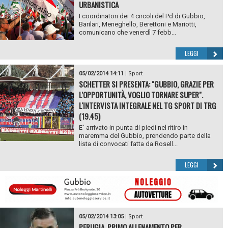
URBANISTICA
I coordinatori dei 4 circoli del Pd di Gubbio,
Barilari, Meneghello, Berettoni e Mariotti,
comunicano che venerdì 7 febb...
LEGGI
05/02/2014 14:11
|
Sport
SCHETTER SI PRESENTA: "GUBBIO, GRAZIE PER
L'OPPORTUNITÀ, VOGLIO TORNARE SUPER".
L'INTERVISTA INTEGRALE NEL TG SPORT DI TRG
(19.45)
E` arrivato in punta di piedi nel ritiro in
maremma del Gubbio, prendendo parte della
lista di convocati fatta da Rosell...
LEGGI
05/02/2014 13:05
|
Sport
PERUGIA, PRIMO ALLENAMENTO PER