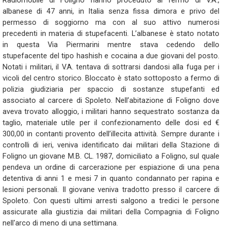
Radiomobile di Foligno hanno proceduto al fermo di V.A.,
albanese di 47 anni, in Italia senza fissa dimora e privo del
permesso di soggiorno ma con al suo attivo numerosi
precedenti in materia di stupefacenti. L’albanese è stato notato
in questa Via Piermarini mentre stava cedendo dello
stupefacente del tipo hashish e cocaina a due giovani del posto.
Notati i militari, il V.A. tentava di sottrarsi dandosi alla fuga per i
vicoli del centro storico. Bloccato è stato sottoposto a fermo di
polizia giudiziaria per spaccio di sostanze stupefanti ed
associato al carcere di Spoleto. Nell’abitazione di Foligno dove
aveva trovato alloggio, i militari hanno sequestrato sostanza da
taglio, materiale utile per il confezionamento delle dosi ed €
300,00 in contanti provento dell’illecita attività. Sempre durante i
controlli di ieri, veniva identificato dai militari della Stazione di
Foligno un giovane M.B. CL. 1987, domiciliato a Foligno, sul quale
pendeva un ordine di carcerazione per espiazione di una pena
detentiva di anni 1 e mesi 7 in quanto condannato per rapina e
lesioni personali. Il giovane veniva tradotto presso il carcere di
Spoleto. Con questi ultimi arresti salgono a tredici le persone
assicurate alla giustizia dai militari della Compagnia di Foligno
nell'arco di meno di una settimana.