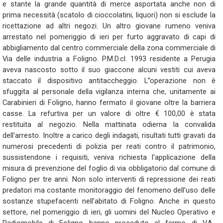
e stante la grande quantità di merce asportata anche non di
prima necessità (scatolo di cioccolatini, liquori) non si esclude la
ricettazione ad altri negozi. Un altro giovane rumeno veniva
arrestato nel pomeriggio di ieri per furto aggravato di capi di
abbigliamento dal centro commerciale della zona commerciale di
Via delle industria a Foligno. P.M.D.cl. 1993 residente a Perugia
aveva nascosto sotto il suo giaccone alcuni vestiti cui aveva
staccato il dispositivo antitaccheggio. L’’operazione non è
sfuggita al personale della vigilanza interna che, unitamente ai
Carabinieri di Foligno, hanno fermato il giovane oltre la barriera
casse. La refurtiva per un valore di oltre € 100,00 è stata
restituita al negozio. Nella mattinata odierna la convalida
dell’arresto. Inoltre a carico degli indagati, risultati tutti gravati da
numerosi precedenti di polizia per reati contro il patrimonio,
sussistendone i requisiti, veniva richiesta l'applicazione della
misura di prevenzione del foglio di via obbligatorio dal comune di
Foligno per tre anni. Non solo interventi di repressione dei reati
predatori ma costante monitoraggio del fenomeno dell’uso delle
sostanze stupefacenti nell’abitato di Foligno. Anche in questo
settore, nel pomeriggio di ieri, gli uomini del Nucleo Operativo e