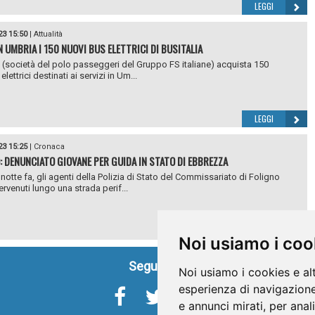
LEGGI
23 15:50
|
Attualità
N UMBRIA I 150 NUOVI BUS ELETTRICI DI BUSITALIA
a (società del polo passeggeri del Gruppo FS italiane) acquista 150
lettrici destinati ai servizi in Um...
LEGGI
23 15:25
|
Cronaca
: DENUNCIATO GIOVANE PER GUIDA IN STATO DI EBBREZZA
notte fa, gli agenti della Polizia di Stato del Commissariato di Foligno
ervenuti lungo una strada perif...
LEGGI
Noi usiamo i coo
Seguici su
Noi usiamo i cookies e al
esperienza di navigazione
e annunci mirati, per anal