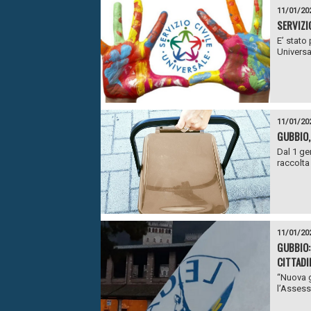
11/01/20
SERVIZI
E’ stato 
Universal
11/01/20
GUBBIO,
Dal 1 ge
raccolta
11/01/20
GUBBIO:
CITTADI
“Nuova g
l’Assess