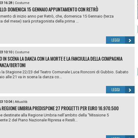
23 16:28
|
Costume
LLO: DOMENICA 15 GENNAIO APPUNTAMENTO CON RETRÒ
ento di inizio anno per Retrò, che, domenica 15 Gennaio (terza
 del mese) sarà protagonista della prima ...
LEGGI
23 10:10
|
Costume
O IN SCENA LA DANZA CON LA MORTE E LA FANCIULLA DELLA COMPAGNIA
ANZA/BERTONI
 la Stagione 22/23 del Teatro Comunale Luca Ronconi di Gubbio. Sabato
io alle 21 va in scena la danza co...
LEGGI
23 10:04
|
Attualità
A REGIONE UMBRIA PREDISPONE 27 PROGETTI PER EURO 16.970.500
se destinate alla Regione Umbria nell’ambito della “Missione 5
te 2 del Piano Nazionale Ripresa e Resili...