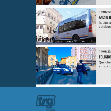
11/01/20
ANCHE I
Busitali
autobus e
11/01/20
FOLIGNO
Qualche 
sono int