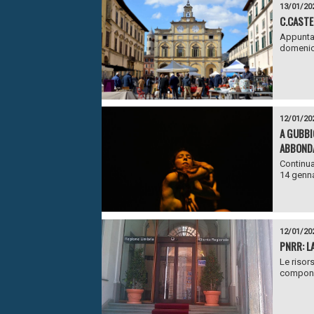
13/01/20
C.CASTE
Appuntam
domenica
12/01/20
A GUBBI
ABBOND
Continua
14 genna
12/01/20
PNRR: L
Le risor
componen