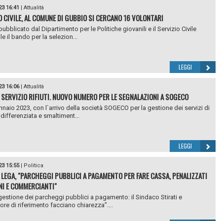
23 16:41
|
Attualità
O CIVILE, AL COMUNE DI GUBBIO SI CERCANO 16 VOLONTARI
pubblicato dal Dipartimento per le Politiche giovanili e il Servizio Civile
e il bando per la selezion...
LEGGI
23 16:06
|
Attualità
 SERVIZIO RIFIUTI. NUOVO NUMERO PER LE SEGNALAZIONI A SOGECO
nnaio 2023, con l`arrivo della società SOGECO per la gestione dei servizi di
 differenziata e smaltiment...
LEGGI
23 15:55
|
Politica
 LEGA, "PARCHEGGI PUBBLICI A PAGAMENTO PER FARE CASSA, PENALIZZATI
NI E COMMERCIANTI"
estione dei parcheggi pubblici a pagamento: il Sindaco Stirati e
ore di riferimento facciano chiarezza”....