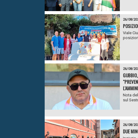
26/08/20
POSIZIO
Viale Ciu
posizion
26/08/20
GUBBIO,
"PREVEN
L'AMMIN
Nota del
sul Sestr
26/08/20
DUE MIN