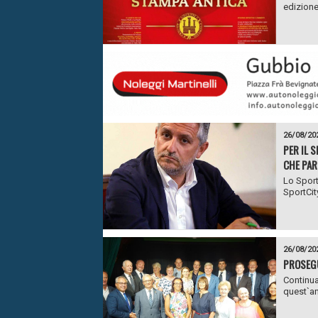
edizione
26/08/20
PER IL 
CHE PAR
Lo Sport
SportCit
26/08/20
PROSEGU
Continua
quest`an