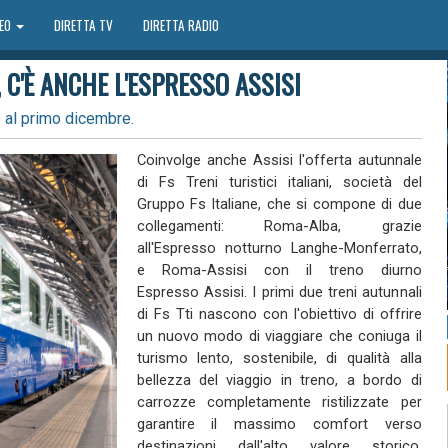
DEO
DIRETTA TV
DIRETTA RADIO
, C'È ANCHE L'ESPRESSO ASSISI
e al primo dicembre.
Coinvolge anche Assisi l'offerta autunnale
di Fs Treni turistici italiani, società del
Gruppo Fs Italiane, che si compone di due
collegamenti: Roma-Alba, grazie
all'Espresso notturno Langhe-Monferrato,
e Roma-Assisi con il treno diurno
Espresso Assisi. I primi due treni autunnali
di Fs Tti nascono con l'obiettivo di offrire
un nuovo modo di viaggiare che coniuga il
turismo lento, sostenibile, di qualità alla
bellezza del viaggio in treno, a bordo di
carrozze completamente ristilizzate per
garantire il massimo comfort verso
destinazioni dall'alto valore storico,