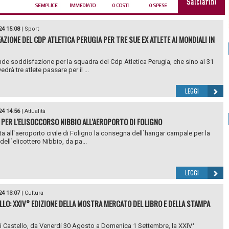
24 15:08
|
Sport
AZIONE DEL CDP ATLETICA PERUGIA PER TRE SUE EX ATLETE AI MONDIALI IN
de soddisfazione per la squadra del Cdp Atletica Perugia, che sino al 31
drà tre atlete passare per il ...
LEGGI
24 14:56
|
Attualità
PER L'ELISOCCORSO NIBBIO ALL'AEROPORTO DI FOLIGNO
lta all`aeroporto civile di Foligno la consegna dell`hangar campale per la
ell`elicottero Nibbio, da pa...
LEGGI
24 13:07
|
Cultura
LLO: XXIV° EDIZIONE DELLA MOSTRA MERCATO DEL LIBRO E DELLA STAMPA
di Castello, da Venerdi 30 Agosto a Domenica 1 Settembre, la XXIV°