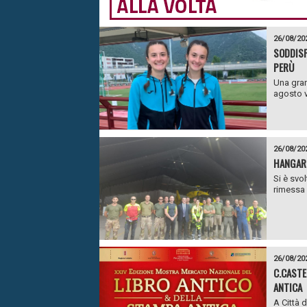
26/08/20
SODDISF
PERÙ
Una gran
agosto ve
26/08/20
HANGAR 
Si è svo
rimessa d
26/08/20
C.CASTE
ANTICA
A Città 