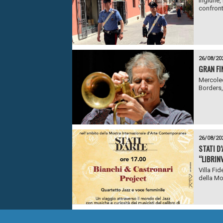
Ingiurie
confronti
26/08/20
GRAN FI
Mercoled
Borders, 
26/08/20
STATI D
“LIBRIN
Villa Fid
della Mo