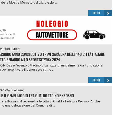
 della Mostra Mercato del Libro e del...
LEGGI
24 13:01
|
Sport
SECONDO ANNO CONSECUTIVO TREVI SARÀ UNA DELLE 140 CITTÀ ITALIANE
TECIPERANNO ALLO SPORTCITYDAY 2024
City Day è l’evento cittadino organizzato annualmente da Fondazione
y per incentivare il benessere stimo...
LEGGI
24 12:52
|
Costume
E IL GEMELLAGGIO TRA GUALDO TADINO E KROSNO
 a rafforzarsi il legame tra le città di Gualdo Tadino e Krosno. Anche
no una delegazione del Comune di ...