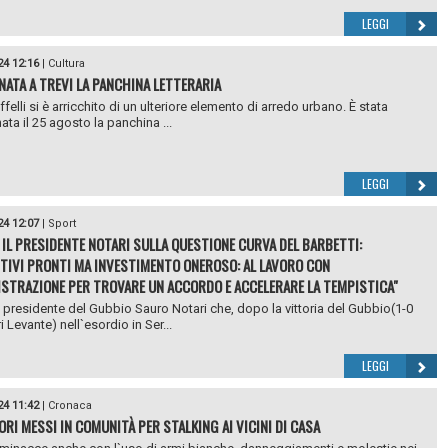
LEGGI
24 12:16
|
Cultura
NATA A TREVI LA PANCHINA LETTERARIA
ffelli si è arricchito di un ulteriore elemento di arredo urbano. È stata
ata il 25 agosto la panchina ...
LEGGI
24 12:07
|
Sport
 IL PRESIDENTE NOTARI SULLA QUESTIONE CURVA DEL BARBETTI:
TIVI PRONTI MA INVESTIMENTO ONEROSO: AL LAVORO CON
ISTRAZIONE PER TROVARE UN ACCORDO E ACCELERARE LA TEMPISTICA"
 presidente del Gubbio Sauro Notari che, dopo la vittoria del Gubbio(1-0
i Levante) nell`esordio in Ser...
LEGGI
24 11:42
|
Cronaca
ORI MESSI IN COMUNITÀ PER STALKING AI VICINI DI CASA