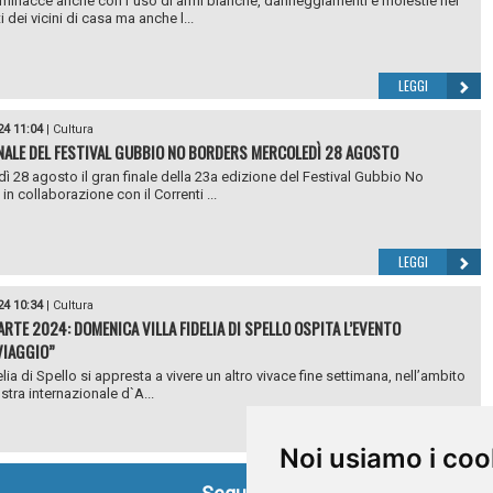
, minacce anche con l`uso di armi bianche, danneggiamenti e molestie nei
 dei vicini di casa ma anche l...
LEGGI
24 11:04
|
Cultura
NALE DEL FESTIVAL GUBBIO NO BORDERS MERCOLEDÌ 28 AGOSTO
ì 28 agosto il gran finale della 23a edizione del Festival Gubbio No
in collaborazione con il Correnti ...
LEGGI
24 10:34
|
Cultura
’ARTE 2024: DOMENICA VILLA FIDELIA DI SPELLO OSPITA L’EVENTO
VIAGGIO”
elia di Spello si appresta a vivere un altro vivace fine settimana, nell’ambito
stra internazionale d`A...
LEGGI
Noi usiamo i coo