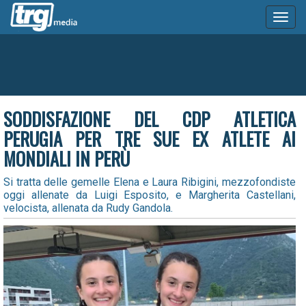
Toggl
naviga
SODDISFAZIONE DEL CDP ATLETICA
PERUGIA PER TRE SUE EX ATLETE AI
MONDIALI IN PERÙ
Si tratta delle gemelle Elena e Laura Ribigini, mezzofondiste
oggi allenate da Luigi Esposito, e Margherita Castellani,
velocista, allenata da Rudy Gandola.