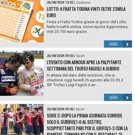
26/08/2024 10:02
|
Costume
LOTTO: A FRATTA TODINA VINTI OLTRE 23MILA
EURO
Festa a Fratta Todina grazie al gioco del Lotto.
Nella località umbra, come riporta Agipronews,
vinti 23.750 euro grazie...
LEGGI
26/08/2024 09:50
|
Sport
L’EVENTO CON ARNOUX APRE LA PALPITANTE
SETTIMANA DEL TROFEO FAGIOLI A GUBBIO
In attesa del dato delle iscrizioni, che si
chiudono oggi lunedì 26 agosto alle 23.59, il
59° Trofeo Luigi Fagioli è arr...
LEGGI
26/08/2024 09:36
|
Sport
SERIE C: DOPO LA PRIMA GIORNATA SORRIDE
SOLO IL GUBBIO(1-0 AL SESTRI).
SCOPPIETTANTE PARI PER IL GRIFO(3-3 CON LA
PIANESE), TERNANA KO CON IL PESCARA(1-2).