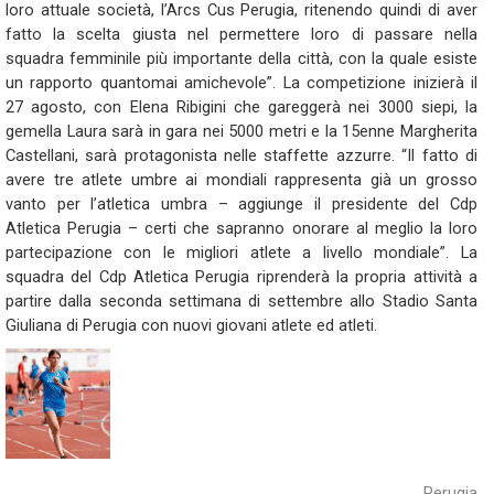
loro attuale società, l’Arcs Cus Perugia, ritenendo quindi di aver
fatto la scelta giusta nel permettere loro di passare nella
squadra femminile più importante della città, con la quale esiste
un rapporto quantomai amichevole”. La competizione inizierà il
27 agosto, con Elena Ribigini che gareggerà nei 3000 siepi, la
gemella Laura sarà in gara nei 5000 metri e la 15enne Margherita
Castellani, sarà protagonista nelle staffette azzurre. “Il fatto di
avere tre atlete umbre ai mondiali rappresenta già un grosso
vanto per l’atletica umbra – aggiunge il presidente del Cdp
Atletica Perugia – certi che sapranno onorare al meglio la loro
partecipazione con le migliori atlete a livello mondiale”. La
squadra del Cdp Atletica Perugia riprenderà la propria attività a
partire dalla seconda settimana di settembre allo Stadio Santa
Giuliana di Perugia con nuovi giovani atlete ed atleti.
Perugia