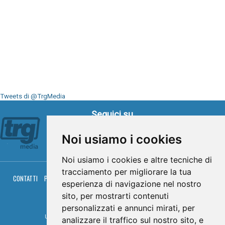
Tweets di @TrgMedia
Seguici su
Noi usiamo i cookies
Noi usiamo i cookies e altre tecniche di
tracciamento per migliorare la tua
CONTATTI
PRIVACY
COOKIES
PALINSESTO
DIRETTA TV
DIRETTA RADIO
esperienza di navigazione nel nostro
RGM HITRADIO
sito, per mostrarti contenuti
© TRG Media 2005-2026
personalizzati e annunci mirati, per
Umbria Televisioni s.r.l. - P.I.00496230541 -
www.trgmedia.it
- Powered by
FFZ
analizzare il traffico sul nostro sito, e