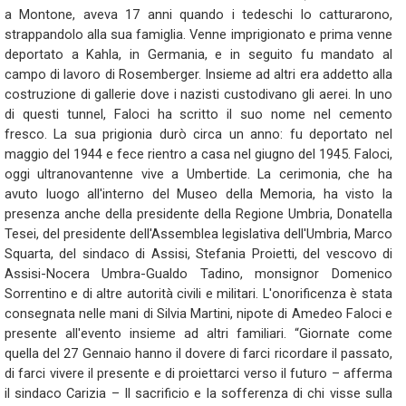
a Montone, aveva 17 anni quando i tedeschi lo catturarono,
strappandolo alla sua famiglia. Venne imprigionato e prima venne
deportato a Kahla, in Germania, e in seguito fu mandato al
campo di lavoro di Rosemberger. Insieme ad altri era addetto alla
costruzione di gallerie dove i nazisti custodivano gli aerei. In uno
di questi tunnel, Faloci ha scritto il suo nome nel cemento
fresco. La sua prigionia durò circa un anno: fu deportato nel
maggio del 1944 e fece rientro a casa nel giugno del 1945. Faloci,
oggi ultranovantenne vive a Umbertide. La cerimonia, che ha
avuto luogo all'interno del Museo della Memoria, ha visto la
presenza anche della presidente della Regione Umbria, Donatella
Tesei, del presidente dell'Assemblea legislativa dell'Umbria, Marco
Squarta, del sindaco di Assisi, Stefania Proietti, del vescovo di
Assisi-Nocera Umbra-Gualdo Tadino, monsignor Domenico
Sorrentino e di altre autorità civili e militari. L'onorificenza è stata
consegnata nelle mani di Silvia Martini, nipote di Amedeo Faloci e
presente all'evento insieme ad altri familiari. “Giornate come
quella del 27 Gennaio hanno il dovere di farci ricordare il passato,
di farci vivere il presente e di proiettarci verso il futuro – afferma
il sindaco Carizia – Il sacrificio e la sofferenza di chi visse sulla