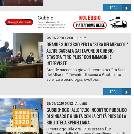
LEGGI
28/01/2020 17:00
|
Cultura
GRANDE SUCCESSO PER LA "SERA DEI MIRACOLI"
ALL'IIS CASSATA GATTAPONE DI GUBBIO:
STASERA "TRG PLUS" CON IMMAGINI E
INTERVISTE
Grande successo giovedì scorso per “La Sera
dei Miracoli” l`evento di scena a Gubbio, tra
scienza e tecnologia, svoltosi...
LEGGI
28/01/2020 07:52
|
Attualità
GUBBIO: OGGI ALLE 17.30 INCONTRO PUBBLICO
DI SINDACO E GIUNTA CON LA CITTÀ PRESSO LA
BIBLIOTECA SPERELLIANA
Si terrà oggi alle ore 17.30 presso l’Ex
Refettorio della Biblioteca Sperelliana – via di