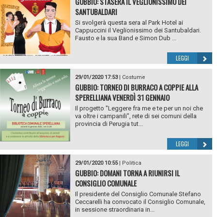
GUBBIO: STASERA IL VEGLIONISSIMO DEI
SANTUBALDARI
Si svolgerà questa sera al Park Hotel ai
Cappuccini il Veglionissimo dei Santubaldari.
Fausto e la sua Band e Simon Dub ...
LEGGI
29/01/2020 17:53
|
Costume
GUBBIO: TORNEO DI BURRACO A COPPIE ALLA
SPERELLIANA VENERDÌ 31 GENNAIO
Il progetto "Leggere fra me e te per un noi che
va oltre i campanili", rete di sei comuni della
provincia di Perugia tut...
LEGGI
29/01/2020 10:55
|
Politica
GUBBIO: DOMANI TORNA A RIUNIRSI IL
CONSIGLIO COMUNALE
Il presidente del Consiglio Comunale Stefano
Ceccarelli ha convocato il Consiglio Comunale,
in sessione straordinaria in...