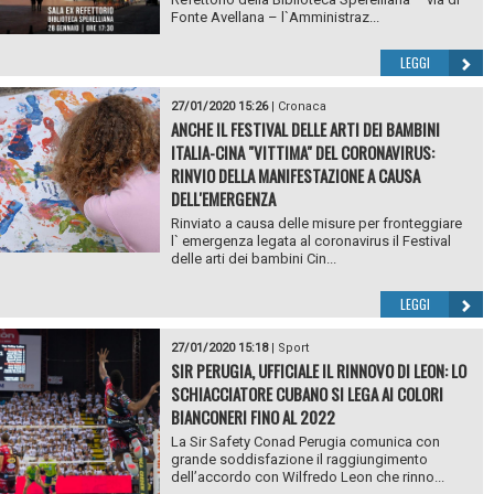
Fonte Avellana – l`Amministraz...
LEGGI
27/01/2020 15:26
|
Cronaca
ANCHE IL FESTIVAL DELLE ARTI DEI BAMBINI
ITALIA-CINA "VITTIMA" DEL CORONAVIRUS:
RINVIO DELLA MANIFESTAZIONE A CAUSA
DELL'EMERGENZA
Rinviato a causa delle misure per fronteggiare
l` emergenza legata al coronavirus il Festival
delle arti dei bambini Cin...
LEGGI
27/01/2020 15:18
|
Sport
SIR PERUGIA, UFFICIALE IL RINNOVO DI LEON: LO
SCHIACCIATORE CUBANO SI LEGA AI COLORI
BIANCONERI FINO AL 2022
La Sir Safety Conad Perugia comunica con
grande soddisfazione il raggiungimento
dell’accordo con Wilfredo Leon che rinno...