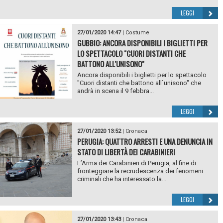
LEGGI
27/01/2020 14:47
|
Costume
GUBBIO: ANCORA DISPONIBILI I BIGLIETTI PER
LO SPETTACOLO "CUORI DISTANTI CHE
BATTONO ALL'UNISONO"
Ancora disponibili i biglietti per lo spettacolo
"Cuori distanti che battono all`unisono" che
andrà in scena il 9 febbra...
LEGGI
27/01/2020 13:52
|
Cronaca
PERUGIA: QUATTRO ARRESTI E UNA DENUNCIA IN
STATO DI LIBERTÀ DEI CARABINIERI
L’Arma dei Carabinieri di Perugia, al fine di
fronteggiare la recrudescenza dei fenomeni
criminali che ha interessato la...
LEGGI
27/01/2020 13:43
|
Cronaca