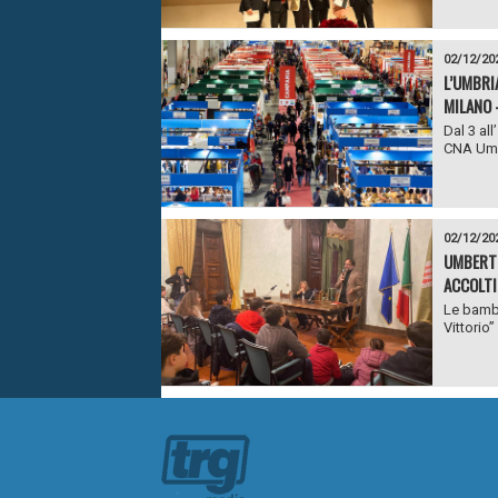
02/12/20
L’UMBRI
MILANO 
Dal 3 al
CNA Umbr
02/12/20
UMBERTI
ACCOLTI
Le bambi
Vittorio”