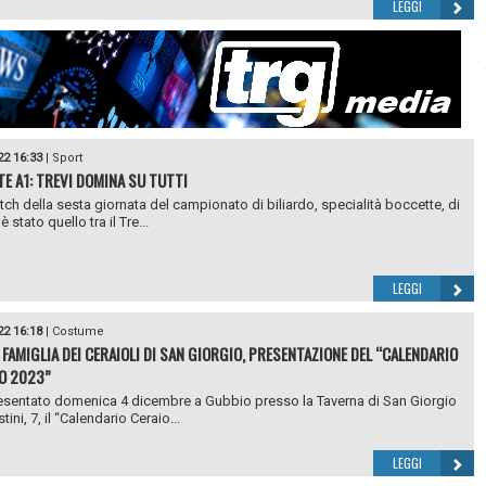
LEGGI
22 16:33
|
Sport
E A1: TREVI DOMINA SU TUTTI
atch della sesta giornata del campionato di biliardo, specialità boccette, di
è stato quello tra il Tre...
LEGGI
22 16:18
|
Costume
 FAMIGLIA DEI CERAIOLI DI SAN GIORGIO, PRESENTAZIONE DEL “CALENDARIO
O 2023”
esentato domenica 4 dicembre a Gubbio presso la Taverna di San Giorgio
stini, 7, il “Calendario Ceraio...
LEGGI