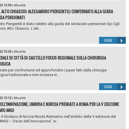
22 15:39
|
Attualità
L ALTO CHIASCIO: ALESSANDRO PIERGENTILI CONFERMATO ALLA GUIDA
EGA PENSIONATI
ro Piergentili è stato rieletto alla guida del sindacato pensionati Spi Cgil
torio Alto Chiascio. L’ele...
LEGGI
22 15:20
|
Attualità
EDALE DI CITTÀ DI CASTELLO FOCUS REGIONALE SULLA CHIRURGIA
LOGICA
nate per confrontarsi ed approfondire i passi fatti dalla chirurgia
ica tradizionale e mini-invasiva in...
LEGGI
22 15:12
|
Attualità
ELL’INNOVAZIONE, UMBRIA E NORCIA PREMIATE A ROMA PER LA V EDIZIONE
MIO ANGI
 il Sindaco di Norcia Nicola Alemanno nell’ambito della V edizione del
ANGI – Oscar dell`Innovazione” or...