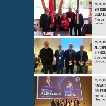
02/12/20
SPI CGI
DELLA L
Alessand
del terri
02/12/20
ALL’OSP
GINECO
Due gior
ginecolog
02/12/20
OSCAR D
DEL PRE
Premiato
“Premio 