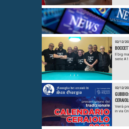
02/12/20
BOCCETT
Il big m
serie A1 
02/12/20
GUBBIO:
CERAIOL
Verrà pr
in via Cri