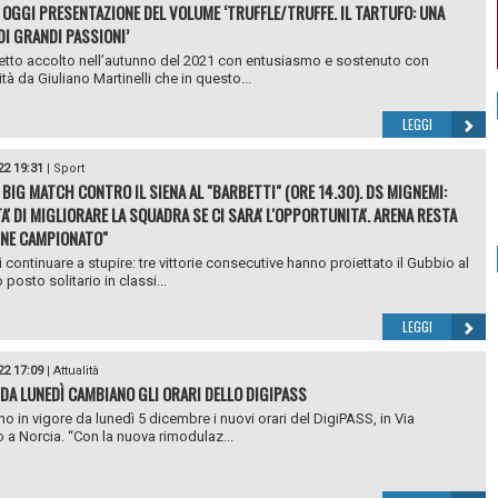
 OGGI PRESENTAZIONE DEL VOLUME ‘TRUFFLE/TRUFFE. IL TARTUFO: UNA
DI GRANDI PASSIONI’
tto accolto nell’autunno del 2021 con entusiasmo e sostenuto con
tà da Giuliano Martinelli che in questo...
LEGGI
22 19:31
|
Sport
 BIG MATCH CONTRO IL SIENA AL "BARBETTI" (ORE 14.30). DS MIGNEMI:
A' DI MIGLIORARE LA SQUADRA SE CI SARA' L'OPPORTUNITA'. ARENA RESTA
FINE CAMPIONATO"
 continuare a stupire: tre vittorie consecutive hanno proiettato il Gubbio al
posto solitario in classi...
LEGGI
22 17:09
|
Attualità
 DA LUNEDÌ CAMBIANO GLI ORARI DELLO DIGIPASS
no in vigore da lunedì 5 dicembre i nuovi orari del DigiPASS, in Via
o a Norcia. “Con la nuova rimodulaz...