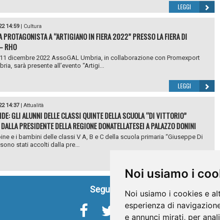
LEGGI
22 14:59
|
Cultura
A PROTAGONISTA A “ARTIGIANO IN FIERA 2022” PRESSO LA FIERA DI
– RHO
l’11 dicembre 2022 AssoGAL Umbria, in collaborazione con Promexport
ia, sarà presente all’evento “Artigi...
LEGGI
22 14:37
|
Attualità
DE: GLI ALUNNI DELLE CLASSI QUINTE DELLA SCUOLA “DI VITTORIO”
 DALLA PRESIDENTE DELLA REGIONE DONATELLATESEI A PALAZZO DONINI
ne e i bambini delle classi V A, B e C della scuola primaria “Giuseppe Di
 sono stati accolti dalla pre...
LEGGI
Noi usiamo i coo
Seguici su
Noi usiamo i cookies e al
esperienza di navigazione
e annunci mirati, per anal