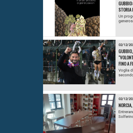
GUBBIO:
STORIA 
Un proge
generosi
02/12/20
GUBBIO,
"VOLONT
FINO A 
Voglia di
secondo 
02/12/20
NORCIA,
Entreran
Solferin