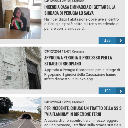
03/12/2024 23:10
|
Cronaca
INCENDIA CASA E MINACCIA DI GETTARSI, LA
SINDACA DI PERUGIA LO SALVA
Ha incendiato l`abitazione dove vive al centro
di Perugia e poi è salito sul tetto chiedendo di
parlare con la sindaca d...
LEGGI
03/12/2024 19:47
|
Cronaca
APPRODA A PERUGIA IL PROCESSO PER LA
STRAGE DI RIGOPIANO
Approda a Perugia il processo per la strage di
Rigopiano. I giudici della Cassazione hanno
infatti disposto un nuovo app...
LEGGI
03/12/2024 17:29
|
Cronaca
PER INCIDENTE, CHIUSO UN TRATTO DELLA SS 3
“VIA FLAMINIA” IN DIREZIONE TERNI
A causa di uno scontro tra un mezzo leggero
ed uno pesante, il traffico sulla strada statale 3