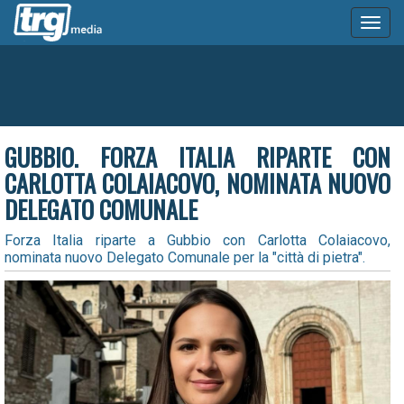
Toggl
naviga
GUBBIO. FORZA ITALIA RIPARTE CON
CARLOTTA COLAIACOVO, NOMINATA NUOVO
DELEGATO COMUNALE
Forza Italia riparte a Gubbio con Carlotta Colaiacovo,
nominata nuovo Delegato Comunale per la "città di pietra".