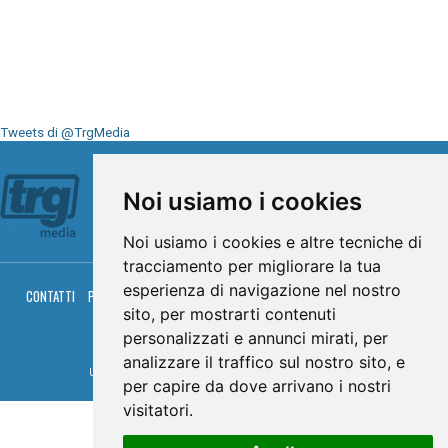
Tweets di @TrgMedia
Seguici su
Noi usiamo i cookies
Noi usiamo i cookies e altre tecniche di
tracciamento per migliorare la tua
esperienza di navigazione nel nostro
CONTATTI
PRIVACY
COOKIES
PALINSESTO
DIRETTA TV
DIRETTA RADIO
RGM HITRADIO
sito, per mostrarti contenuti
personalizzati e annunci mirati, per
© TRG Media 2005-2026
analizzare il traffico sul nostro sito, e
Umbria Televisioni s.r.l. - P.I.00496230541 -
www.trgmedia.it
- Powered by
FFZ
per capire da dove arrivano i nostri
visitatori.