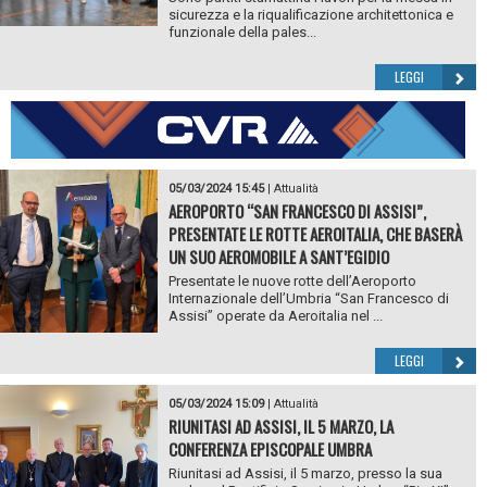
sicurezza e la riqualificazione architettonica e
funzionale della pales...
LEGGI
05/03/2024 15:45
|
Attualità
AEROPORTO “SAN FRANCESCO DI ASSISI”,
PRESENTATE LE ROTTE AEROITALIA, CHE BASERÀ
UN SUO AEROMOBILE A SANT’EGIDIO
Presentate le nuove rotte dell’Aeroporto
Internazionale dell’Umbria “San Francesco di
Assisi” operate da Aeroitalia nel ...
LEGGI
05/03/2024 15:09
|
Attualità
RIUNITASI AD ASSISI, IL 5 MARZO, LA
CONFERENZA EPISCOPALE UMBRA
Riunitasi ad Assisi, il 5 marzo, presso la sua