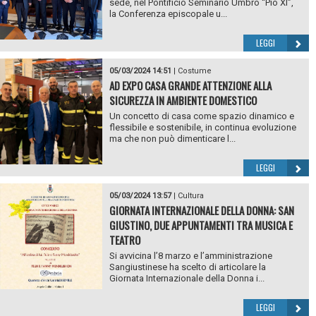
sede, nel Pontificio Seminario Umbro “Pio XI”,
la Conferenza episcopale u...
LEGGI
05/03/2024 14:51
|
Costume
AD EXPO CASA GRANDE ATTENZIONE ALLA
SICUREZZA IN AMBIENTE DOMESTICO
Un concetto di casa come spazio dinamico e
flessibile e sostenibile, in continua evoluzione
ma che non può dimenticare l...
LEGGI
05/03/2024 13:57
|
Cultura
GIORNATA INTERNAZIONALE DELLA DONNA: SAN
GIUSTINO, DUE APPUNTAMENTI TRA MUSICA E
TEATRO
Si avvicina l’8 marzo e l’amministrazione
Sangiustinese ha scelto di articolare la
Giornata Internazionale della Donna i...
LEGGI