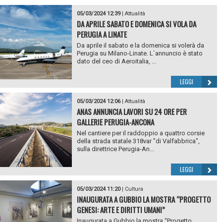
05/03/2024 12:39
|
Attualità
DA APRILE SABATO E DOMENICA SI VOLA DA
PERUGIA A LINATE
Da aprile il sabato e la domenica si volerà da
Perugia su Milano-Linate. L`annuncio è stato
dato del ceo di Aeroitalia, ...
LEGGI
05/03/2024 12:06
|
Attualità
ANAS ANNUNCIA LAVORI SU 24 ORE PER
GALLERIE PERUGIA-ANCONA
Nel cantiere per il raddoppio a quattro corsie
della strada statale 318var "di Valfabbrica",
sulla direttrice Perugia-An...
LEGGI
05/03/2024 11:20
|
Cultura
INAUGURATA A GUBBIO LA MOSTRA “PROGETTO
GENESI: ARTE E DIRITTI UMANI”
Inaugurata a Gubbio la mostra “Progetto