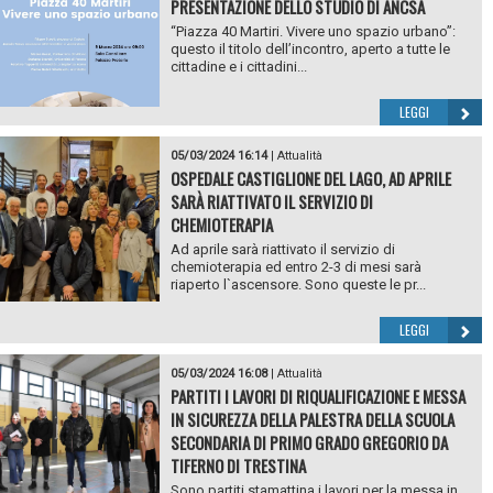
PRESENTAZIONE DELLO STUDIO DI ANCSA
“Piazza 40 Martiri. Vivere uno spazio urbano”:
questo il titolo dell’incontro, aperto a tutte le
cittadine e i cittadini...
LEGGI
05/03/2024 16:14
|
Attualità
OSPEDALE CASTIGLIONE DEL LAGO, AD APRILE
SARÀ RIATTIVATO IL SERVIZIO DI
CHEMIOTERAPIA
Ad aprile sarà riattivato il servizio di
chemioterapia ed entro 2-3 di mesi sarà
riaperto l`ascensore. Sono queste le pr...
LEGGI
05/03/2024 16:08
|
Attualità
PARTITI I LAVORI DI RIQUALIFICAZIONE E MESSA
IN SICUREZZA DELLA PALESTRA DELLA SCUOLA
SECONDARIA DI PRIMO GRADO GREGORIO DA
TIFERNO DI TRESTINA
Sono partiti stamattina i lavori per la messa in