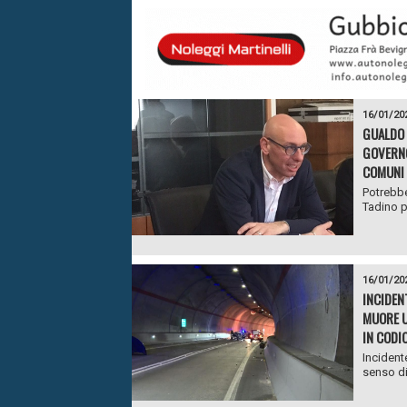
16/01/20
GUALDO 
GOVERNO 
COMUNI 
Potrebbe
Tadino pe
16/01/20
INCIDEN
MUORE U
IN CODI
Incident
senso di