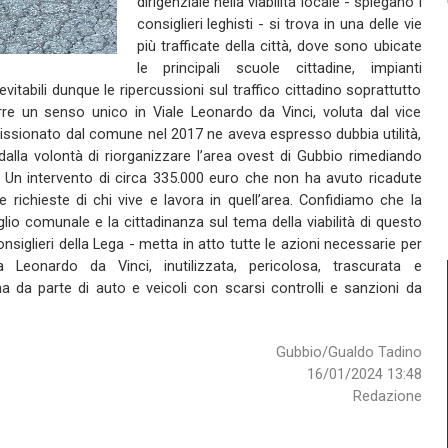
dirigenziale nella viabilità locale - spiegano i
consiglieri leghisti - si trova in una delle vie
più trafficate della città, dove sono ubicate
le principali scuole cittadine, impianti
vitabili dunque le ripercussioni sul traffico cittadino soprattutto
odurre un senso unico in Viale Leonardo da Vinci, voluta dal vice
sionato dal comune nel 2017 ne aveva espresso dubbia utilità,
alla volontà di riorganizzare l’area ovest di Gubbio rimediando
ile. Un intervento di circa 335.000 euro che non ha avuto ricadute
e richieste di chi vive e lavora in quell’area. Confidiamo che la
glio comunale e la cittadinanza sul tema della viabilità di questo
siglieri della Lega - metta in atto tutte le azioni necessarie per
a Leonardo da Vinci, inutilizzata, pericolosa, trascurata e
a da parte di auto e veicoli con scarsi controlli e sanzioni da
Gubbio/Gualdo Tadino
16/01/2024 13:48
Redazione