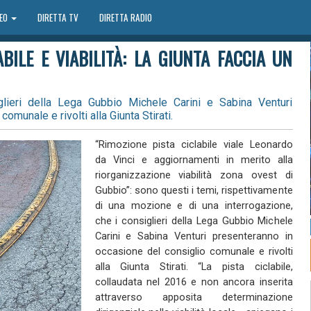
DEO
DIRETTA TV
DIRETTA RADIO
ABILE E VIABILITÀ: LA GIUNTA FACCIA UN
lieri della Lega Gubbio Michele Carini e Sabina Venturi
omunale e rivolti alla Giunta Stirati.
“Rimozione pista ciclabile viale Leonardo
da Vinci e aggiornamenti in merito alla
riorganizzazione viabilità zona ovest di
Gubbio”: sono questi i temi, rispettivamente
di una mozione e di una interrogazione,
che i consiglieri della Lega Gubbio Michele
Carini e Sabina Venturi presenteranno in
occasione del consiglio comunale e rivolti
alla Giunta Stirati. “La pista ciclabile,
collaudata nel 2016 e non ancora inserita
attraverso apposita determinazione