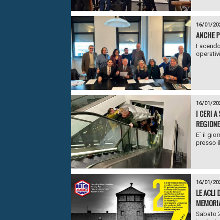
16/01/20
ANCHE P
Facendo 
operativi
16/01/20
I CERI 
REGIONE
E` il gi
presso i
16/01/20
LE ACLI
MEMORIA
Sabato 2