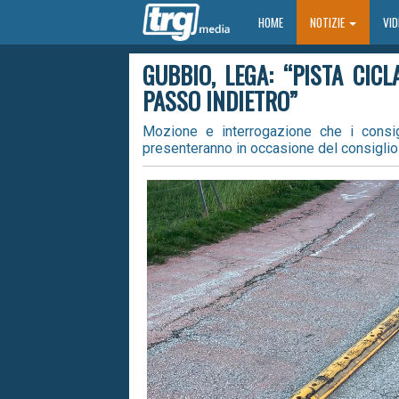
HOME
HOME
NOTIZIE
VI
GUBBIO, LEGA: “PISTA CICL
PASSO INDIETRO”
Mozione e interrogazione che i consig
presenteranno in occasione del consiglio c