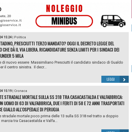
24 15:24
|
Politica
TADINO, PRESCIUTTI TERZO MANDATO? OGGI IL DECRETO LEGGE DEL
CHE DÀ IL VIA LIBERA. RICANDIDATURE SENZA LIMITI PER I SINDACI DEI
UNDER 5 MILA
 di nuovo essere Massimiliano Presciutti il candidato sindaco di Gualdo
r il centro sinistra. Il decr...
LEGGI
24 15:19
|
Cronaca
TE STRADALE MORTALE SULLA SS 318 TRA CASACASTALDA E VALFABBRICA:
N UOMO DI 63 DI VALFABBRICA, DUE I FERITI DI 58 E 72 ANNI TRASPORTATI
CE GIALLO ALL'OSPEDALE DI PERUGIA
e stradale mortale poco prima delle 13 sulla SS 318 nel tratto a doppio
 marcia tra Casacastalda e Valfa...