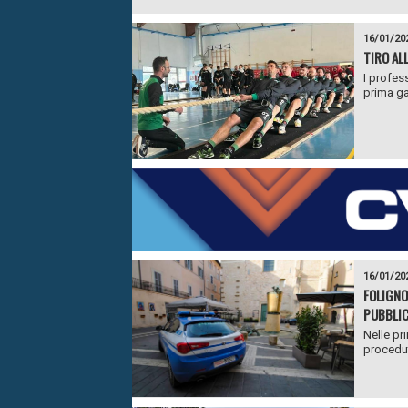
16/01/20
TIRO AL
I profess
prima ga
16/01/20
FOLIGNO:
PUBBLIC
Nelle pr
procedut