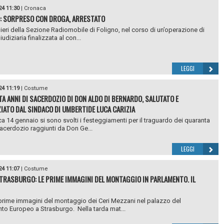
24 11:30
|
Cronaca
: SORPRESO CON DROGA, ARRESTATO
nieri della Sezione Radiomobile di Foligno, nel corso di un’operazione di
iudiziaria finalizzata al con...
LEGGI
24 11:19
|
Costume
A ANNI DI SACERDOZIO DI DON ALDO DI BERNARDO, SALUTATO E
IATO DAL SINDACO DI UMBERTIDE LUCA CARIZIA
 14 gennaio si sono svolti i festeggiamenti per il traguardo dei quaranta
sacerdozio raggiunti da Don Ge...
LEGGI
24 11:07
|
Costume
STRASBURGO: LE PRIME IMMAGINI DEL MONTAGGIO IN PARLAMENTO. IL
prime immagini del montaggio dei Ceri Mezzani nel palazzo del
to Europeo a Strasburgo. Nella tarda mat...