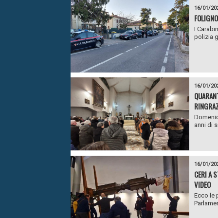
16/01/20
FOLIGNO
I Carabi
polizia g
16/01/20
QUARANT
RINGRAZ
Domenica
anni di 
16/01/20
CERI A 
VIDEO
Ecco le 
Parlamen