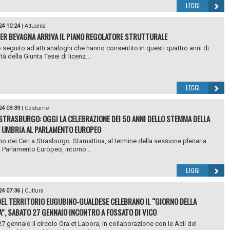
LEGGI
24 10:24
|
Attualità
ER BEVAGNA ARRIVA IL PIANO REGOLATORE STRUTTURALE
seguito ad atti analoghi che hanno consentito in questi quattro anni di
tà della Giunta Tesei di licenz...
LEGGI
24 09:39
|
Costume
A STRASBURGO: OGGI LA CELEBRAZIONE DEI 50 ANNI DELLO STEMMA DELLA
 UMBRIA AL PARLAMENTO EUROPEO
orno dei Ceri a Strasburgo. Stamattina, al termine della sessione plenaria
l Parlamento Europeo, intorno...
LEGGI
24 07:36
|
Cultura
 DEL TERRITORIO EUGUBINO-GUALDESE CELEBRANO IL “GIORNO DELLA
”, SABATO 27 GENNAIO INCONTRO A FOSSATO DI VICO
7 gennaio il circolo Ora et Labora, in collaborazione con le Acli del