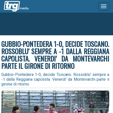
Toggl
naviga
GUBBIO-PONTEDERA 1-0, DECIDE TOSCANO.
ROSSOBLU' SEMPRE A -1 DALLA REGGIANA
CAPOLISTA. VENERDI' DA MONTEVARCHI
PARTE IL GIRONE DI RITORNO
Gubbio-Pontedera 1-0, decide Toscano. Rossoblu' sempre a
-1 dalla Reggiana capolista. Venerdi' da Montevarchi parte il
girone di ritorno.