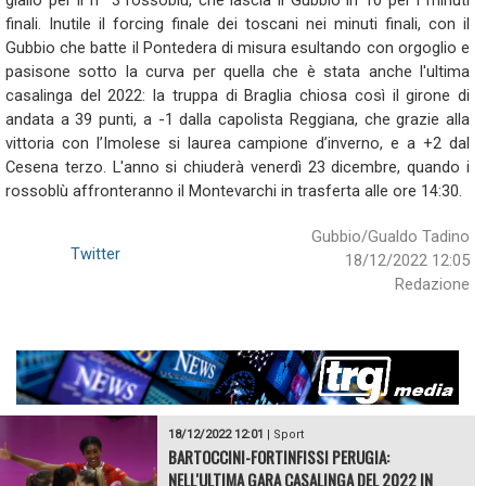
giallo per il n° 3 rossoblù, che lascia il Gubbio in 10 per i minuti
finali. Inutile il forcing finale dei toscani nei minuti finali, con il
Gubbio che batte il Pontedera di misura esultando con orgoglio e
pasisone sotto la curva per quella che è stata anche l'ultima
casalinga del 2022: la truppa di Braglia chiosa così il girone di
andata a 39 punti, a -1 dalla capolista Reggiana, che grazie alla
vittoria con l’Imolese si laurea campione d’inverno, e a +2 dal
Cesena terzo. L'anno si chiuderà venerdì 23 dicembre, quando i
rossoblù affronteranno il Montevarchi in trasferta alle ore 14:30.
Gubbio/Gualdo Tadino
Twitter
18/12/2022 12:05
Redazione
18/12/2022 12:01
|
Sport
BARTOCCINI-FORTINFISSI PERUGIA:
NELL'ULTIMA GARA CASALINGA DEL 2022 IN