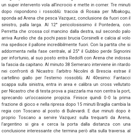
un super intervento vola all'incrocio e mette in corner. Tre minuti
dopo rispondono i rossoblù: traccia di Rosaia per Mbakogu,
sponda ad Arena che pesca Vazquez, conclusione da fuori con il
sinistro, palla larga. Al 12° pericolosissimo il Pontedera, con
Perretta che crossa col mancino dalla destra, sul secondo palo
arriva Aurelio che da pochi passi brucia Corsinelli e calcia al volo
ma spedisce il pallone incredibilmente fuori. Con la partita che si
addormenta nella fase centrale, al 25° il Gubbio perde Signorini
per infortunio, al suo posto entra Redolfi con Arena che indossa
la fascia da capitano. Al minuto 38 Semeraro interviene iin ritardo
nei confronti di Nicastro: l'arbitro Nicolini di Brescia estrae il
cartellino giallo per l'esterno rossoblù. Al 40esimo: Fantacci
scappa sulla sinistra, entra in area e calibra un cross vellutato
per Nicastro che di testa prova a piazzarla ma non centra la port,
sprecando un'occasione propizia. Finisce quindi 0-0 la prima
frazione di gioco e nella ripresa dopo 15 minuti Braglia cambia la
regia con Toscano al posto di Bulevardi. E due minuti dopo è
proprio Toscano a servire Vazquez sulla trequarti da Arena,
l'argentino si gira e cerca la porta dalla distanza con una
conclusione interessante che termina però alta sulla traversa. al