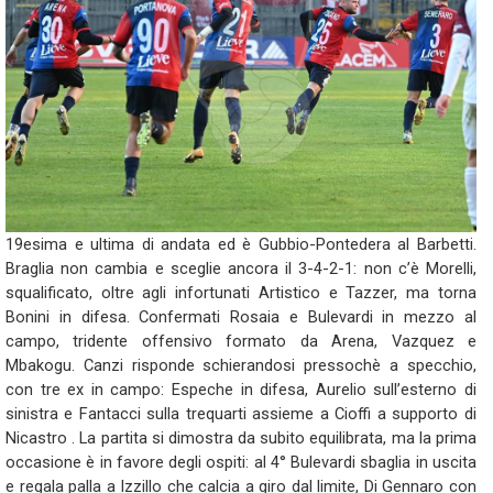
19esima e ultima di andata ed è Gubbio-Pontedera al Barbetti.
Braglia non cambia e sceglie ancora il 3-4-2-1: non c’è Morelli,
squalificato, oltre agli infortunati Artistico e Tazzer, ma torna
Bonini in difesa. Confermati Rosaia e Bulevardi in mezzo al
campo, tridente offensivo formato da Arena, Vazquez e
Mbakogu. Canzi risponde schierandosi pressochè a specchio,
con tre ex in campo: Espeche in difesa, Aurelio sull’esterno di
sinistra e Fantacci sulla trequarti assieme a Cioffi a supporto di
Nicastro . La partita si dimostra da subito equilibrata, ma la prima
occasione è in favore degli ospiti: al 4° Bulevardi sbaglia in uscita
e regala palla a Izzillo che calcia a giro dal limite, Di Gennaro con