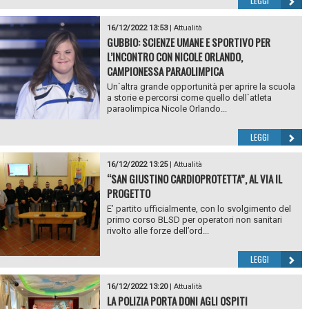
LEGGI
16/12/2022 13:53
|
Attualità
GUBBIO: SCIENZE UMANE E SPORTIVO PER
L’INCONTRO CON NICOLE ORLANDO,
CAMPIONESSA PARAOLIMPICA
Un`altra grande opportunità per aprire la scuola
a storie e percorsi come quello dell`atleta
paraolimpica Nicole Orlando...
LEGGI
16/12/2022 13:25
|
Attualità
“SAN GIUSTINO CARDIOPROTETTA”, AL VIA IL
PROGETTO
E’ partito ufficialmente, con lo svolgimento del
primo corso BLSD per operatori non sanitari
rivolto alle forze dell’ord...
LEGGI
16/12/2022 13:20
|
Attualità
LA POLIZIA PORTA DONI AGLI OSPITI