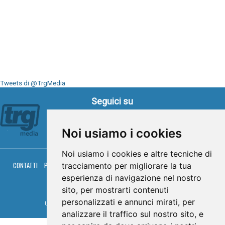
Tweets di @TrgMedia
Seguici su
Noi usiamo i cookies
Noi usiamo i cookies e altre tecniche di
CONTATTI
PRIVACY
COOKIES
PALINSESTO
DIRETTA TV
DIRETTA RADIO
tracciamento per migliorare la tua
RGM HITRADIO
esperienza di navigazione nel nostro
sito, per mostrarti contenuti
© TRG Media 2005-2026
personalizzati e annunci mirati, per
Umbria Televisioni s.r.l. - P.I.00496230541 -
www.trgmedia.it
- Powered by
FFZ
analizzare il traffico sul nostro sito, e