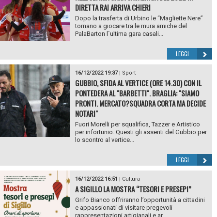
DIRETTA RAI ARRIVA CHIERI
Dopo la trasferta di Urbino le “Magliette Nere”
tornano a giocare tra le mura amiche del
PalaBarton l`ultima gara casali...
LEGGI
16/12/2022 19:37
|
Sport
GUBBIO, SFIDA AL VERTICE (ORE 14.30) CON IL
PONTEDERA AL "BARBETTI". BRAGLIA: "SIAMO
PRONTI. MERCATO?SQUADRA CORTA MA DECIDE
NOTARI"
Fuori Morelli per squalifica, Tazzer e Artistico
per infortunio. Questi gli assenti del Gubbio per
lo scontro al vertice...
LEGGI
16/12/2022 16:51
|
Cultura
A SIGILLO LA MOSTRA “TESORI E PRESEPI”
Grifo Bianco offriranno l’opportunità a cittadini
e appassionati di visitare pregevoli
rappresentazioni artigianali e ar...