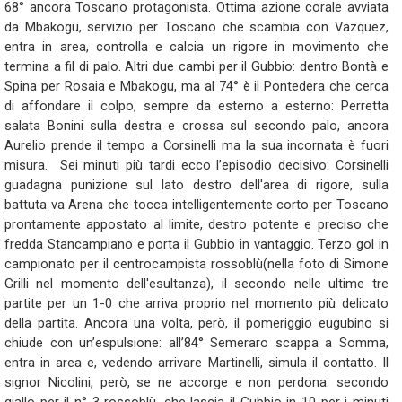
68° ancora Toscano protagonista. Ottima azione corale avviata
da Mbakogu, servizio per Toscano che scambia con Vazquez,
entra in area, controlla e calcia un rigore in movimento che
termina a fil di palo. Altri due cambi per il Gubbio: dentro Bontà e
Spina per Rosaia e Mbakogu, ma al 74° è il Pontedera che cerca
di affondare il colpo, sempre da esterno a esterno: Perretta
salata Bonini sulla destra e crossa sul secondo palo, ancora
Aurelio prende il tempo a Corsinelli ma la sua incornata è fuori
misura. Sei minuti più tardi ecco l’episodio decisivo: Corsinelli
guadagna punizione sul lato destro dell'area di rigore, sulla
battuta va Arena che tocca intelligentemente corto per Toscano
prontamente appostato al limite, destro potente e preciso che
fredda Stancampiano e porta il Gubbio in vantaggio. Terzo gol in
campionato per il centrocampista rossoblù(nella foto di Simone
Grilli nel momento dell'esultanza), il secondo nelle ultime tre
partite per un 1-0 che arriva proprio nel momento più delicato
della partita. Ancora una volta, però, il pomeriggio eugubino si
chiude con un’espulsione: all’84° Semeraro scappa a Somma,
entra in area e, vedendo arrivare Martinelli, simula il contatto. Il
signor Nicolini, però, se ne accorge e non perdona: secondo