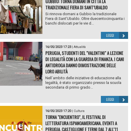
GUBBIO: TORNA DOMANI IN CITTÀ LA
TRADIZIONALE FIERA DI SANT’UBALDO
Si rinnova domani a Gubbio la tradizionale
Fiera di Sant’Ubaldo. Oltre duecentocinquanta i
banchi dislocati per le vie d...
LEGGI
16/05/2023 17:23
|
Attualità
PERUGIA, STUDENTI DEL "VALENTINI" A LEZIONE
DI LEGALITÀ CON LA GUARDIA DI FINANZA. I CANI
ANTIDROGA DANNO DIMOSTRAZIONE DELLE
LORO ABILITÀ
Nell`ambito delle iniziative di educazione alla
legalità, è stato organizzato presso la scuola
secondaria di primo grado...
LEGGI
16/05/2023 17:20
|
Cultura
TORNA "ENCUENTRO", IL FESTIVAL DI
LETTERATURA ISPANOAMERICANA. EVENTI A
PERUGIA, CASTIGLIONE E TERNI DAL 7 ALL'11