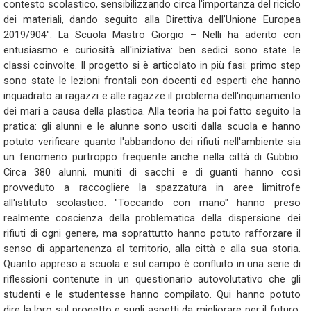
contesto scolastico, sensibilizzando circa l'importanza del riciclo
dei materiali, dando seguito alla Direttiva dell’Unione Europea
2019/904". La Scuola Mastro Giorgio – Nelli ha aderito con
entusiasmo e curiosità all'iniziativa: ben sedici sono state le
classi coinvolte. Il progetto si è articolato in più fasi: primo step
sono state le lezioni frontali con docenti ed esperti che hanno
inquadrato ai ragazzi e alle ragazze il problema dell'inquinamento
dei mari a causa della plastica. Alla teoria ha poi fatto seguito la
pratica: gli alunni e le alunne sono usciti dalla scuola e hanno
potuto verificare quanto l'abbandono dei rifiuti nell'ambiente sia
un fenomeno purtroppo frequente anche nella città di Gubbio.
Circa 380 alunni, muniti di sacchi e di guanti hanno così
provveduto a raccogliere la spazzatura in aree limitrofe
all'istituto scolastico. "Toccando con mano" hanno preso
realmente coscienza della problematica della dispersione dei
rifiuti di ogni genere, ma soprattutto hanno potuto rafforzare il
senso di appartenenza al territorio, alla città e alla sua storia.
Quanto appreso a scuola e sul campo è confluito in una serie di
riflessioni contenute in un questionario autovolutativo che gli
studenti e le studentesse hanno compilato. Qui hanno potuto
dire la loro sul progetto e sugli aspetti da migliorare per il futuro.