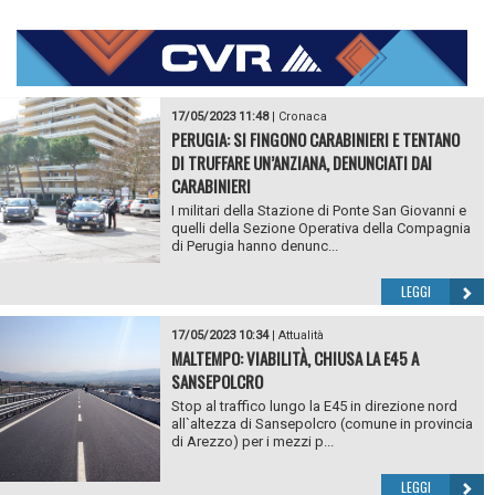
17/05/2023 11:48
|
Cronaca
PERUGIA: SI FINGONO CARABINIERI E TENTANO
DI TRUFFARE UN’ANZIANA, DENUNCIATI DAI
CARABINIERI
I militari della Stazione di Ponte San Giovanni e
quelli della Sezione Operativa della Compagnia
di Perugia hanno denunc...
LEGGI
17/05/2023 10:34
|
Attualità
MALTEMPO: VIABILITÀ, CHIUSA LA E45 A
SANSEPOLCRO
Stop al traffico lungo la E45 in direzione nord
all`altezza di Sansepolcro (comune in provincia
di Arezzo) per i mezzi p...
LEGGI