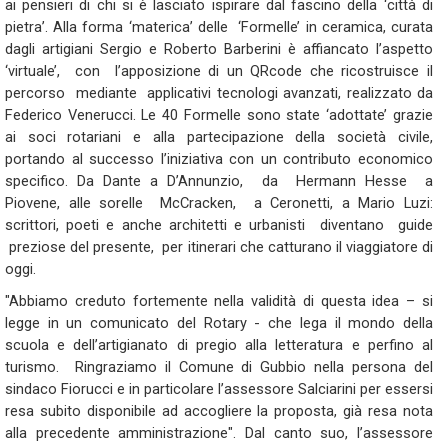
ai pensieri di chi si è lasciato ispirare dal fascino della ‘città di
pietra’. Alla forma ‘materica’ delle ‘Formelle’ in ceramica, curata
dagli artigiani Sergio e Roberto Barberini è affiancato l’aspetto
‘virtuale’, con l’apposizione di un QRcode che ricostruisce il
percorso mediante applicativi tecnologi avanzati, realizzato da
Federico Venerucci. Le 40 Formelle sono state ‘adottate’ grazie
ai soci rotariani e alla partecipazione della società civile,
portando al successo l’iniziativa con un contributo economico
specifico. Da Dante a D’Annunzio, da Hermann Hesse a
Piovene, alle sorelle McCracken, a Ceronetti, a Mario Luzi:
scrittori, poeti e anche architetti e urbanisti diventano guide
preziose del presente, per itinerari che catturano il viaggiatore di
oggi.
"Abbiamo creduto fortemente nella validità di questa idea – si
legge in un comunicato del Rotary - che lega il mondo della
scuola e dell’artigianato di pregio alla letteratura e perfino al
turismo. Ringraziamo il Comune di Gubbio nella persona del
sindaco Fiorucci e in particolare l’assessore Salciarini per essersi
resa subito disponibile ad accogliere la proposta, già resa nota
alla precedente amministrazione". Dal canto suo, l’assessore