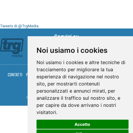
Tweets di @TrgMedia
Seguici su
Noi usiamo i cookies
Noi usiamo i cookies e altre tecniche di
tracciamento per migliorare la tua
CONTATTI
PRIVACY
COOKIES
PALINSESTO
DIRETTA TV
DIRETTA RADIO
esperienza di navigazione nel nostro
RGM HITRADIO
sito, per mostrarti contenuti
© TRG Media 2005-2026
personalizzati e annunci mirati, per
analizzare il traffico sul nostro sito, e
Umbria Televisioni s.r.l. - P.I.00496230541 -
www.trgmedia.it
- Powered by
FFZ
per capire da dove arrivano i nostri
visitatori.
Accetto