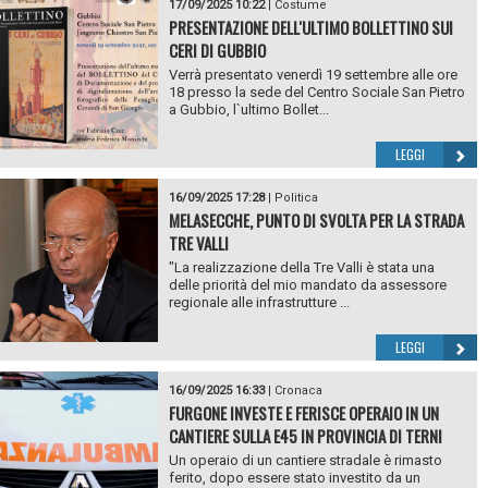
17/09/2025 10:22
|
Costume
PRESENTAZIONE DELL'ULTIMO BOLLETTINO SUI
CERI DI GUBBIO
Verrà presentato venerdì 19 settembre alle ore
18 presso la sede del Centro Sociale San Pietro
a Gubbio, l`ultimo Bollet...
LEGGI
16/09/2025 17:28
|
Politica
MELASECCHE, PUNTO DI SVOLTA PER LA STRADA
TRE VALLI
"La realizzazione della Tre Valli è stata una
delle priorità del mio mandato da assessore
regionale alle infrastrutture ...
LEGGI
16/09/2025 16:33
|
Cronaca
FURGONE INVESTE E FERISCE OPERAIO IN UN
CANTIERE SULLA E45 IN PROVINCIA DI TERNI
Un operaio di un cantiere stradale è rimasto
ferito, dopo essere stato investito da un