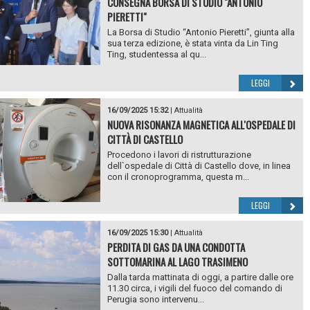
CONSEGNA BORSA DI STUDIO "ANTONIO
PIERETTI"
La Borsa di Studio “Antonio Pieretti”, giunta alla
sua terza edizione, è stata vinta da Lin Ting
Ting, studentessa al qu...
LEGGI
16/09/2025 15:32
|
Attualità
NUOVA RISONANZA MAGNETICA ALL'OSPEDALE DI
CITTÀ DI CASTELLO
Procedono i lavori di ristrutturazione
dell`ospedale di Città di Castello dove, in linea
con il cronoprogramma, questa m...
LEGGI
16/09/2025 15:30
|
Attualità
PERDITA DI GAS DA UNA CONDOTTA
SOTTOMARINA AL LAGO TRASIMENO
Dalla tarda mattinata di oggi, a partire dalle ore
11.30 circa, i vigili del fuoco del comando di
Perugia sono intervenu...