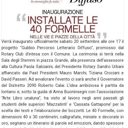
Verrà inaugurato ufficialmente sabato 20 settembre alle ore 17 il
progetto "Gubbio Percorso Letterario Diffuso", promosso dal
Rotary Club d’intesa con il Comune. La cerimonia si terrà nella
Sala degli Stemmi in piazza Grande, alla presenza dell’assessore
alla Cultura Paola Salciarini, del Presidente Rotary Sandro Urbani
affiancato dai Past President Mauro Marchi, Tiziana Crociani e
David Passeri. Ad avvalorare l’evento ci sarà anche il Governatore
del Distretto 2090 Roberto Calai. L’idea ambiziosa è partita da
lontano e, sotto la guida di Anna Buoninsegni con l’associazione
“Arte Libro unaluna”, ha visto al lavoro negli anni passati gli
studenti delle superiori ‘Mazzatinti’ e ‘Cassata Gattapone’ per la
scelta dei testi e l’elaborazione dei bozzetti. Le 40 Formelle, con
dimensioni 40 x 30 centimetri, calligrafate, miniate e decorate in
oro, segnano un itinerario di parole ed emozioni, dando spessore