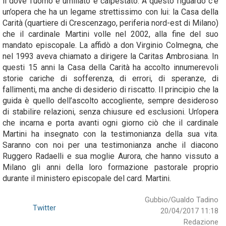
lì dove l’uomo è umiliato e calpestato. A questo riguardo c’è
un’opera che ha un legame strettissimo con lui: la Casa della
Carità (quartiere di Crescenzago, periferia nord-est di Milano)
che il cardinale Martini volle nel 2002, alla fine del suo
mandato episcopale. La
affidò a don Virginio Colmegna, che
nel 1993 aveva chiamato a dirigere la Caritas Ambrosiana. In
questi 15 anni la Casa della Carità ha accolto innumerevoli
storie cariche di sofferenza, di errori, di speranze, di
fallimenti, ma anche di desiderio di riscatto. Il principio che la
guida è quello dell’ascolto accogliente, sempre desideroso
di stabilire relazioni, senza chiusure ed esclusioni. Un’opera
che incarna e porta avanti ogni giorno ciò che il cardinale
Martini ha insegnato con la testimonianza della sua vita.
Saranno con noi per una testimonianza anche il diacono
Ruggero Radaelli e sua moglie Aurora, che hanno vissuto a
Milano gli anni della loro formazione pastorale proprio
durante il ministero episcopale del card. Martini.
Gubbio/Gualdo Tadino
Twitter
20/04/2017 11:18
Redazione