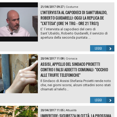
21/04/2017 09:27
|
Costume
L'INTERVISTA AL CAPODIECI DI SANT'UBALDO,
ROBERTO GUIDARELLI: OGGI LA REPLICA DE
"L'ATTESA" (ORE 14 TRG - ORE 21 TRG1)
E` l`intervista al capodieci del cero di
Sant`Ubaldo, Roberto Guidarelli, il servizio di
apertura della seconda puntata ...
LEGGI
20/04/2017 11:08
|
Cronaca
ASSISI, APPELLO DEL SINDACO PROIETTI
CONTRO I FALSI ADDETTI COMUNALI: "OCCHIO
ALLE TRUFFE TELEFONICHE"
Il Sindaco di Assisi Stefania Proietti rende noto
che, nei giorni scorsi, alcuni cittadini sono stati
chiamati al telefo...
LEGGI
20/04/2017 11:05
|
Attualità
UMBERTIDE: SICUREZZA IN CITTÀ, LA PROSSIMA