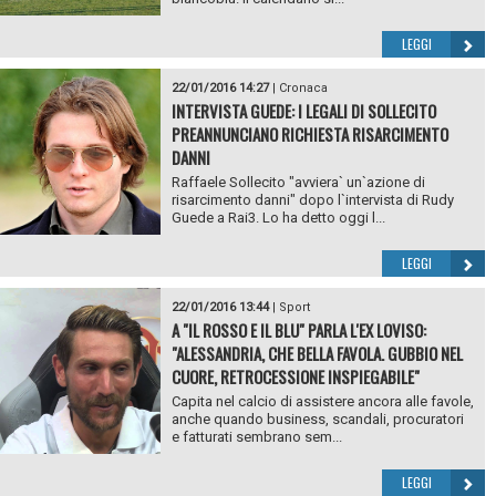
LEGGI
22/01/2016 14:27
|
Cronaca
INTERVISTA GUEDE: I LEGALI DI SOLLECITO
PREANNUNCIANO RICHIESTA RISARCIMENTO
DANNI
Raffaele Sollecito "avviera` un`azione di
risarcimento danni" dopo l`intervista di Rudy
Guede a Rai3. Lo ha detto oggi l...
LEGGI
22/01/2016 13:44
|
Sport
A "IL ROSSO E IL BLU" PARLA L'EX LOVISO:
"ALESSANDRIA, CHE BELLA FAVOLA. GUBBIO NEL
CUORE, RETROCESSIONE INSPIEGABILE"
Capita nel calcio di assistere ancora alle favole,
anche quando business, scandali, procuratori
e fatturati sembrano sem...
LEGGI