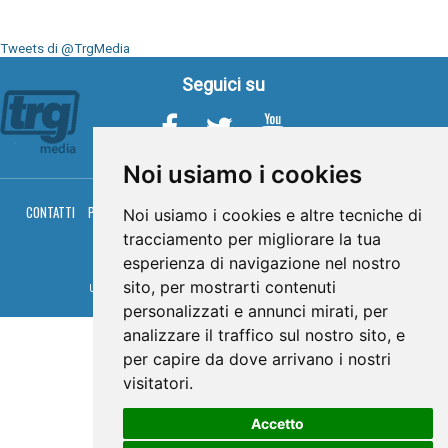
Tweets di @TrgMedia
Seguici su
Noi usiamo i cookies
CONTATTI
PRIVACY
COOKIES
PALINSESTO
DIRETTA TV
DIRETTA RADIO
Noi usiamo i cookies e altre tecniche di
RGM HITRADIO
tracciamento per migliorare la tua
© TRG Media 2005-2026
esperienza di navigazione nel nostro
sito, per mostrarti contenuti
Umbria Televisioni s.r.l. - P.I.00496230541 -
www.trgmedia.it
- Powered by
FFZ
personalizzati e annunci mirati, per
analizzare il traffico sul nostro sito, e
per capire da dove arrivano i nostri
visitatori.
Accetto