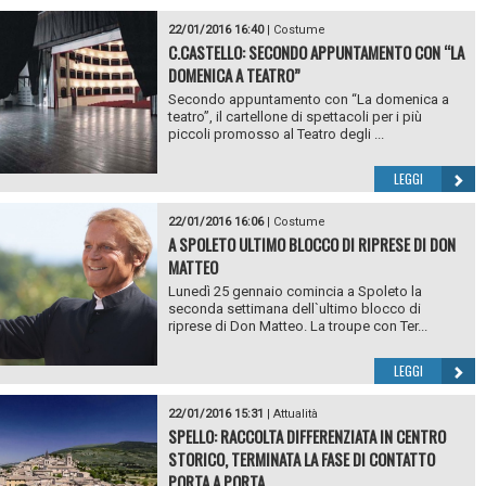
22/01/2016 16:40
|
Costume
C.CASTELLO: SECONDO APPUNTAMENTO CON “LA
DOMENICA A TEATRO”
Secondo appuntamento con “La domenica a
teatro”, il cartellone di spettacoli per i più
piccoli promosso al Teatro degli ...
LEGGI
22/01/2016 16:06
|
Costume
A SPOLETO ULTIMO BLOCCO DI RIPRESE DI DON
MATTEO
Lunedì 25 gennaio comincia a Spoleto la
seconda settimana dell`ultimo blocco di
riprese di Don Matteo. La troupe con Ter...
LEGGI
22/01/2016 15:31
|
Attualità
SPELLO: RACCOLTA DIFFERENZIATA IN CENTRO
STORICO, TERMINATA LA FASE DI CONTATTO
PORTA A PORTA