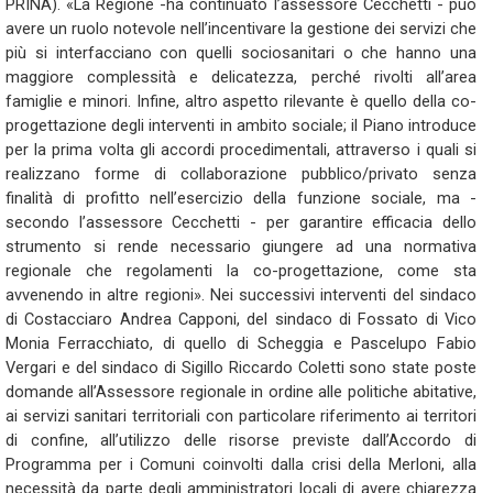
PRINA). «La Regione -ha continuato l’assessore Cecchetti - può
avere un ruolo notevole nell’incentivare la gestione dei servizi che
più si interfacciano con quelli sociosanitari o che hanno una
maggiore complessità e delicatezza, perché rivolti all’area
famiglie e minori. Infine, altro aspetto rilevante è quello della co-
progettazione degli interventi in ambito sociale; il Piano introduce
per la prima volta gli accordi procedimentali, attraverso i quali si
realizzano forme di collaborazione pubblico/privato senza
finalità di profitto nell’esercizio della funzione sociale, ma -
secondo l’assessore Cecchetti - per garantire efficacia dello
strumento si rende necessario giungere ad una normativa
regionale che regolamenti la co-progettazione, come sta
avvenendo in altre regioni». Nei successivi interventi del sindaco
di Costacciaro Andrea Capponi, del sindaco di Fossato di Vico
Monia Ferracchiato, di quello di Scheggia e Pascelupo Fabio
Vergari e del sindaco di Sigillo Riccardo Coletti sono state poste
domande all’Assessore regionale in ordine alle politiche abitative,
ai servizi sanitari territoriali con particolare riferimento ai territori
di confine, all’utilizzo delle risorse previste dall’Accordo di
Programma per i Comuni coinvolti dalla crisi della Merloni, alla
necessità da parte degli amministratori locali di avere chiarezza