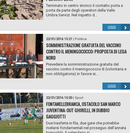
Terminato in centro storico il contatto porta a
porta da parte degli operatori della Valle
Umbra Servizi. Nel rispetto d...
LEGGI
22/01/2016 15:21
|
Politica
SOMMINISTRAZIONE GRATUITA DEL VACCINO
CONTRO IL MENINGOCOCCO: PROPOSTA DI LEGA
NORD
Prevedere la somministrazione gratuita del
vaccino contro il meningococco B (volontaria e
non obbligatoria) in favore si...
LEGGI
22/01/2016 15:00
|
Sport
FONTANELLEBRANCA, OSTACOLO SAN MARCO
JUVENTINA: OUT GHIRELLI, IN DUBBIO
GAGGIOTTI
Due trasferte in fila, due gare che potrebbe
rivelarsi fondamentali nel proseguo dell’annata
biancoblù. Il calendario si...