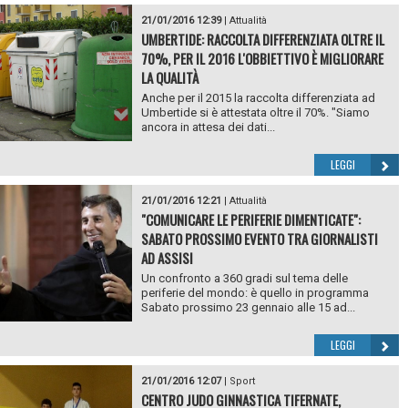
21/01/2016 12:39
|
Attualità
UMBERTIDE: RACCOLTA DIFFERENZIATA OLTRE IL
70%, PER IL 2016 L'OBBIETTIVO È MIGLIORARE
LA QUALITÀ
Anche per il 2015 la raccolta differenziata ad
Umbertide si è attestata oltre il 70%. "Siamo
ancora in attesa dei dati...
LEGGI
21/01/2016 12:21
|
Attualità
"COMUNICARE LE PERIFERIE DIMENTICATE":
SABATO PROSSIMO EVENTO TRA GIORNALISTI
AD ASSISI
Un confronto a 360 gradi sul tema delle
periferie del mondo: è quello in programma
Sabato prossimo 23 gennaio alle 15 ad...
LEGGI
21/01/2016 12:07
|
Sport
CENTRO JUDO GINNASTICA TIFERNATE,