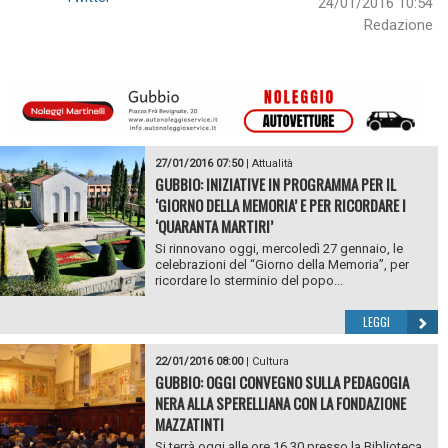
24/01/2016 10:54
Redazione
27/01/2016 07:50
|
Attualità
GUBBIO: INIZIATIVE IN PROGRAMMA PER IL
‘GIORNO DELLA MEMORIA’ E PER RICORDARE I
‘QUARANTA MARTIRI’
Si rinnovano oggi, mercoledì 27 gennaio, le
celebrazioni del “Giorno della Memoria”, per
ricordare lo sterminio del popo...
LEGGI
22/01/2016 08:00
|
Cultura
GUBBIO: OGGI CONVEGNO SULLA PEDAGOGIA
NERA ALLA SPERELLIANA CON LA FONDAZIONE
MAZZATINTI
Si terrà oggi alle ore 16,30 presso la Biblioteca