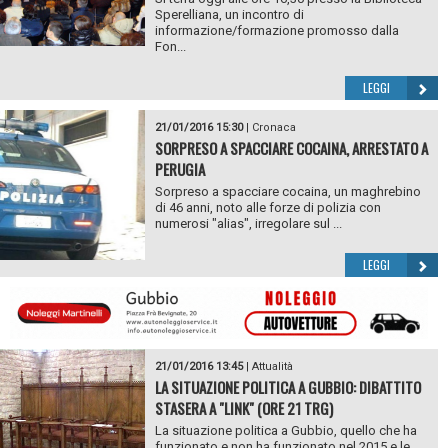
Sperelliana, un incontro di
informazione/formazione promosso dalla
Fon...
LEGGI
21/01/2016 15:30
|
Cronaca
SORPRESO A SPACCIARE COCAINA, ARRESTATO A
PERUGIA
Sorpreso a spacciare cocaina, un maghrebino
di 46 anni, noto alle forze di polizia con
numerosi "alias", irregolare sul ...
LEGGI
21/01/2016 13:45
|
Attualità
LA SITUAZIONE POLITICA A GUBBIO: DIBATTITO
STASERA A "LINK" (ORE 21 TRG)
La situazione politica a Gubbio, quello che ha
funzionato e non ha funzionato nel 2015 e le