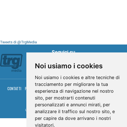
Tweets di @TrgMedia
Seguici su
Noi usiamo i cookies
Noi usiamo i cookies e altre tecniche di
tracciamento per migliorare la tua
CONTATTI
PRIVACY
COOKIES
PALINSESTO
DIRETTA TV
DIRETTA RADIO
esperienza di navigazione nel nostro
RGM HITRADIO
sito, per mostrarti contenuti
© TRG Media 2005-2026
personalizzati e annunci mirati, per
Umbria Televisioni s.r.l. - P.I.00496230541 -
www.trgmedia.it
- Powered by
FFZ
analizzare il traffico sul nostro sito, e
per capire da dove arrivano i nostri
visitatori.