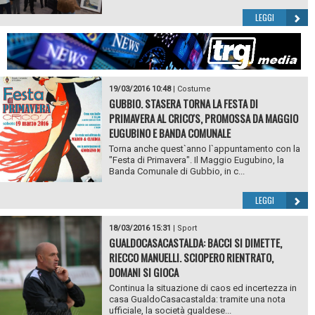
LEGGI
19/03/2016 10:48
|
Costume
GUBBIO. STASERA TORNA LA FESTA DI
PRIMAVERA AL CRICO'S, PROMOSSA DA MAGGIO
EUGUBINO E BANDA COMUNALE
Torna anche quest`anno l`appuntamento con la
"Festa di Primavera". Il Maggio Eugubino, la
Banda Comunale di Gubbio, in c...
LEGGI
18/03/2016 15:31
|
Sport
GUALDOCASACASTALDA: BACCI SI DIMETTE,
RIECCO MANUELLI. SCIOPERO RIENTRATO,
DOMANI SI GIOCA
Continua la situazione di caos ed incertezza in
casa GualdoCasacastalda: tramite una nota
ufficiale, la società gualdese...