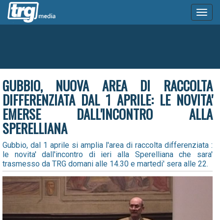
Toggl
naviga
GUBBIO, NUOVA AREA DI RACCOLTA
DIFFERENZIATA DAL 1 APRILE: LE NOVITA'
EMERSE DALL'INCONTRO ALLA
SPERELLIANA
Gubbio, dal 1 aprile si amplia l'area di raccolta differenziata :
le novita' dall'incontro di ieri alla Sperelliana che sara'
trasmesso da TRG domani alle 14.30 e martedi' sera alle 22.