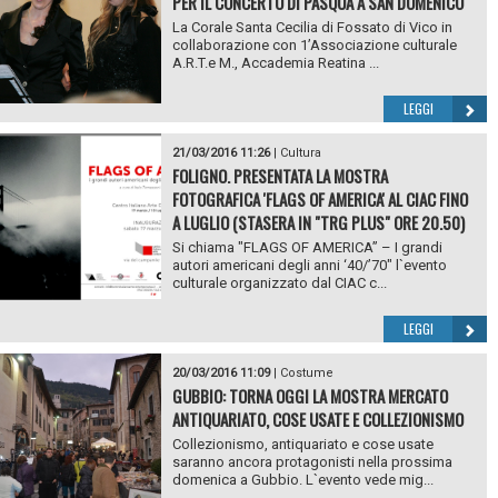
PER IL CONCERTO DI PASQUA A SAN DOMENICO
La Corale Santa Cecilia di Fossato di Vico in
collaborazione con 1’Associazione culturale
A.R.T.e M., Accademia Reatina ...
LEGGI
21/03/2016 11:26
|
Cultura
FOLIGNO. PRESENTATA LA MOSTRA
FOTOGRAFICA 'FLAGS OF AMERICA' AL CIAC FINO
A LUGLIO (STASERA IN "TRG PLUS" ORE 20.50)
Si chiama "FLAGS OF AMERICA” – I grandi
autori americani degli anni ‘40/’70" l`evento
culturale organizzato dal CIAC c...
LEGGI
20/03/2016 11:09
|
Costume
GUBBIO: TORNA OGGI LA MOSTRA MERCATO
ANTIQUARIATO, COSE USATE E COLLEZIONISMO
Collezionismo, antiquariato e cose usate
saranno ancora protagonisti nella prossima
domenica a Gubbio. L`evento vede mig...