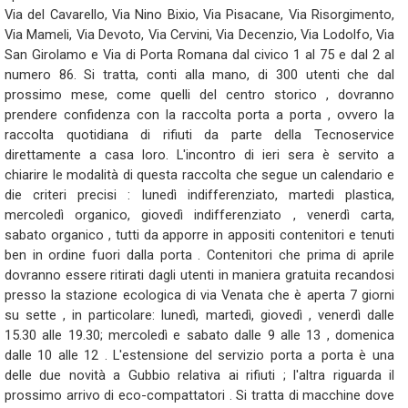
Via del Cavarello, Via Nino Bixio, Via Pisacane, Via Risorgimento,
Via Mameli, Via Devoto, Via Cervini, Via Decenzio, Via Lodolfo, Via
San Girolamo e Via di Porta Romana dal civico 1 al 75 e dal 2 al
numero 86. Si tratta, conti alla mano, di 300 utenti che dal
prossimo mese, come quelli del centro storico , dovranno
prendere confidenza con la raccolta porta a porta , ovvero la
raccolta quotidiana di rifiuti da parte della Tecnoservice
direttamente a casa loro. L'incontro di ieri sera è servito a
chiarire le modalità di questa raccolta che segue un calendario e
die criteri precisi : lunedì indifferenziato, martedi plastica,
mercoledì organico, giovedì indifferenziato , venerdì carta,
sabato organico , tutti da apporre in appositi contenitori e tenuti
ben in ordine fuori dalla porta . Contenitori che prima di aprile
dovranno essere ritirati dagli utenti in maniera gratuita recandosi
presso la stazione ecologica di via Venata che è aperta 7 giorni
su sette , in particolare: lunedì, martedì, giovedì , venerdì dalle
15.30 alle 19.30; mercoledì e sabato dalle 9 alle 13 , domenica
dalle 10 alle 12 . L'estensione del servizio porta a porta è una
delle due novità a Gubbio relativa ai rifiuti ; l'altra riguarda il
prossimo arrivo di eco-compattatori . Si tratta di macchine dove