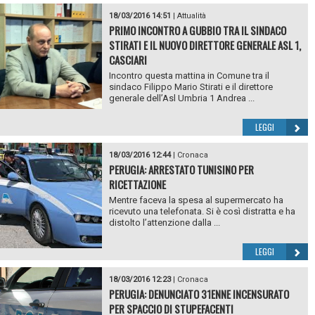
18/03/2016 14:51
|
Attualità
PRIMO INCONTRO A GUBBIO TRA IL SINDACO
STIRATI E IL NUOVO DIRETTORE GENERALE ASL 1,
CASCIARI
Incontro questa mattina in Comune tra il
sindaco Filippo Mario Stirati e il direttore
generale dell’Asl Umbria 1 Andrea ...
LEGGI
18/03/2016 12:44
|
Cronaca
PERUGIA: ARRESTATO TUNISINO PER
RICETTAZIONE
Mentre faceva la spesa al supermercato ha
ricevuto una telefonata. Si è così distratta e ha
distolto l’attenzione dalla ...
LEGGI
18/03/2016 12:23
|
Cronaca
PERUGIA: DENUNCIATO 31ENNE INCENSURATO
PER SPACCIO DI STUPEFACENTI