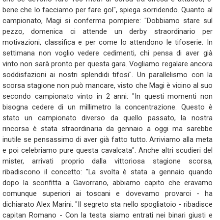
bene che lo facciamo per fare gol", spiega sorridendo. Quanto al
campionato, Magi si conferma pompiere: "Dobbiamo stare sul
pezzo, domenica ci attende un derby straordinario per
motivazioni, classifica e per come lo attendono le tifoserie. In
settimana non voglio vedere cedimenti, chi pensa di aver già
vinto non sarà pronto per questa gara. Vogliamo regalare ancora
soddisfazioni ai nostri splendidi tifosi". Un parallelismo con la
scorsa stagione non può mancare, visto che Magi è vicino al suo
secondo campionato vinto in 2 anni: "In questi momenti non
bisogna cedere di un millimetro la concentrazione. Questo è
stato un campionato diverso da quello passato, la nostra
rincorsa è stata straordinaria da gennaio a oggi ma sarebbe
inutile se pensassimo di aver già fatto tutto. Arriviamo alla meta
e poi celebriamo pure questa cavalcata". Anche altri scudieri del
mister, arrivati proprio dalla vittoriosa stagione scorsa,
ribadiscono il concetto: "La svolta è stata a gennaio quando
dopo la sconfitta a Gavorrano, abbiamo capito che eravamo
comunque superiori ai toscani e dovevamo provarci - ha
dichiarato Alex Marini. "Il segreto sta nello spogliatoio - ribadisce
capitan Romano - Con la testa siamo entrati nei binari giusti e