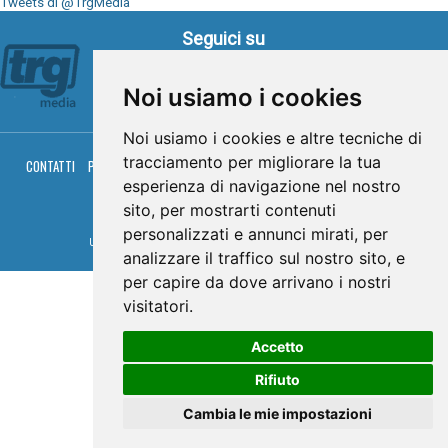
Tweets di @TrgMedia
Seguici su
Noi usiamo i cookies
Noi usiamo i cookies e altre tecniche di
tracciamento per migliorare la tua
CONTATTI
PRIVACY
COOKIES
PALINSESTO
DIRETTA TV
DIRETTA RADIO
RGM HITRADIO
esperienza di navigazione nel nostro
sito, per mostrarti contenuti
© TRG Media 2005-2026
personalizzati e annunci mirati, per
Umbria Televisioni s.r.l. - P.I.00496230541 -
www.trgmedia.it
- Powered by
FFZ
analizzare il traffico sul nostro sito, e
per capire da dove arrivano i nostri
visitatori.
Accetto
Rifiuto
Cambia le mie impostazioni