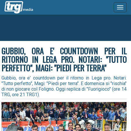
Toggl
naviga
GUBBIO, ORA E' COUNTDOWN PER IL
RITORNO IN LEGA PRO. NOTARI: "TUTTO
PERFETTO", MAGI: "PIEDI PER TERRA"
Gubbio, ora e' countdown per il ritorno in Lega pro. Notari:
"Tutto perfetto", Magi: "Piedi per terra". E domenica si "rischia"
di non giocare col Foligno. Oggi replica di "Fuorigioco" (ore 14
TRG, ore 21 TRG1).