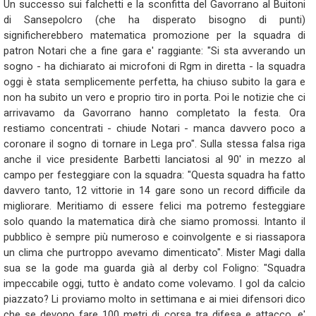
Un successo sui falchetti e la sconfitta del Gavorrano al Buitoni
di Sansepolcro (che ha disperato bisogno di punti)
significherebbero matematica promozione per la squadra di
patron Notari che a fine gara e' raggiante: "Si sta avverando un
sogno - ha dichiarato ai microfoni di Rgm in diretta - la squadra
oggi è stata semplicemente perfetta, ha chiuso subito la gara e
non ha subito un vero e proprio tiro in porta. Poi le notizie che ci
arrivavamo da Gavorrano hanno completato la festa. Ora
restiamo concentrati - chiude Notari - manca davvero poco a
coronare il sogno di tornare in Lega pro". Sulla stessa falsa riga
anche il vice presidente Barbetti lanciatosi al 90' in mezzo al
campo per festeggiare con la squadra: "Questa squadra ha fatto
davvero tanto, 12 vittorie in 14 gare sono un record difficile da
migliorare. Meritiamo di essere felici ma potremo festeggiare
solo quando la matematica dirà che siamo promossi. Intanto il
pubblico è sempre più numeroso e coinvolgente e si riassapora
un clima che purtroppo avevamo dimenticato". Mister Magi dalla
sua se la gode ma guarda già al derby col Foligno: "Squadra
impeccabile oggi, tutto è andato come volevamo. I gol da calcio
piazzato? Li proviamo molto in settimana e ai miei difensori dico
che se devono fare 100 metri di corsa tra difesa e attacco, e'