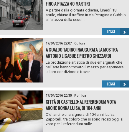
FINO A PIAZZA 40 MARTIRI
A partire dalla giornata odierna, lunedi` 18
aprile, chiuso il traffico in via Perugina a Gubbio
all`altezza della scuol...
LEGGI
17/04/2016 22:07
|
Cultura
A GUALDO TADINO INAUGURATA LA MOSTRA
ANTONIO LIGABUE E PIETRO GHIZZARDI
La produzione artistica di due emarginati che
nell`arte hanno trovato il mezzo per esprimere
la loro condizione e trovar...
LEGGI
17/04/2016 20:30
|
Politica
CITTÀ DI CASTELLO: AL REFERENDUM VOTA
ANCHE NONNA LUISA, DI 104 ANNI
C`e` anche una signora di 104 anni, Luisa
Zappitelli, tra coloro che si sono recati oggi al
voto per il referendum sulle...