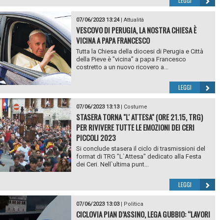
LEGGI
07/06/2023 13:24
|
Attualità
VESCOVO DI PERUGIA, LA NOSTRA CHIESA È
VICINA A PAPA FRANCESCO
Tutta la Chiesa della diocesi di Perugia e Città
della Pieve è "vicina" a papa Francesco
costretto a un nuovo ricovero a...
LEGGI
07/06/2023 13:13
|
Costume
STASERA TORNA "L' ATTESA" (ORE 21.15, TRG)
PER RIVIVERE TUTTE LE EMOZIONI DEI CERI
PICCOLI 2023
Si conclude stasera il ciclo di trasmissioni del
format di TRG "L`Attesa" dedicato alla Festa
dei Ceri. Nell`ultima punt...
LEGGI
07/06/2023 13:03
|
Politica
CICLOVIA PIAN D’ASSINO, LEGA GUBBIO: “LAVORI