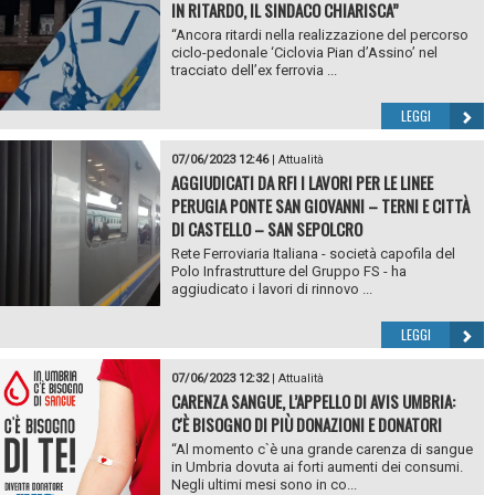
IN RITARDO, IL SINDACO CHIARISCA”
“Ancora ritardi nella realizzazione del percorso
ciclo-pedonale ‘Ciclovia Pian d’Assino’ nel
tracciato dell’ex ferrovia ...
LEGGI
07/06/2023 12:46
|
Attualità
AGGIUDICATI DA RFI I LAVORI PER LE LINEE
PERUGIA PONTE SAN GIOVANNI – TERNI E CITTÀ
DI CASTELLO – SAN SEPOLCRO
Rete Ferroviaria Italiana - società capofila del
Polo Infrastrutture del Gruppo FS - ha
aggiudicato i lavori di rinnovo ...
LEGGI
07/06/2023 12:32
|
Attualità
CARENZA SANGUE, L’APPELLO DI AVIS UMBRIA:
C'È BISOGNO DI PIÙ DONAZIONI E DONATORI
“Al momento c`è una grande carenza di sangue
in Umbria dovuta ai forti aumenti dei consumi.
Negli ultimi mesi sono in co...