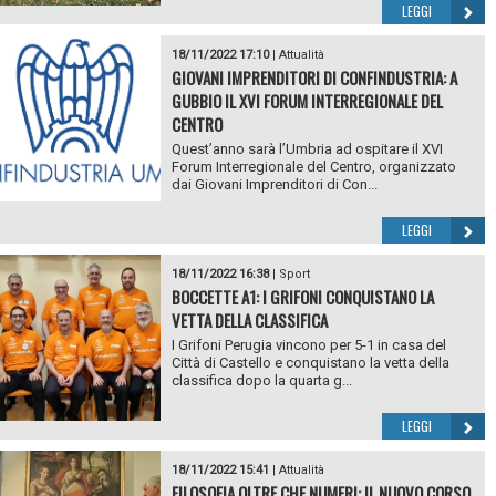
LEGGI
18/11/2022 17:10
|
Attualità
GIOVANI IMPRENDITORI DI CONFINDUSTRIA: A
GUBBIO IL XVI FORUM INTERREGIONALE DEL
CENTRO
Quest’anno sarà l’Umbria ad ospitare il XVI
Forum Interregionale del Centro, organizzato
dai Giovani Imprenditori di Con...
LEGGI
18/11/2022 16:38
|
Sport
BOCCETTE A1: I GRIFONI CONQUISTANO LA
VETTA DELLA CLASSIFICA
I Grifoni Perugia vincono per 5-1 in casa del
Città di Castello e conquistano la vetta della
classifica dopo la quarta g...
LEGGI
18/11/2022 15:41
|
Attualità
FILOSOFIA OLTRE CHE NUMERI: IL NUOVO CORSO