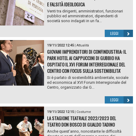
E FALSITÀ IDEOLOGICA
Venti tra dirigenti, amministratori, funzionari
pubblici ed amministratori, dipendenti di
società sono indagati in un fa...
LEGGI
19/11/2022 12:45
|
Attualità
GIOVANI IMPRENDITORI DI CONFINDUSTRIA: IL
PARK HOTEL AI CAPPUCCINI DI GUBBIO HA
OSPITATO IL XVI FORUM INTERREGIONALE DEL
CENTRO CON FOCUS SULLA SOSTENIBILITA'
Si è parlato di sostenibilità ambientale, sociale
ed economica al XVI Forum Interregionale del
Centro, organizzato dai G...
LEGGI
19/11/2022 12:15
|
Costume
LA STAGIONE TEATRALE 2022/2023 DEL
TEATRO DON BOSCO DI GUALDO TADINO
Anche quest’anno, nonostante le difficoltà