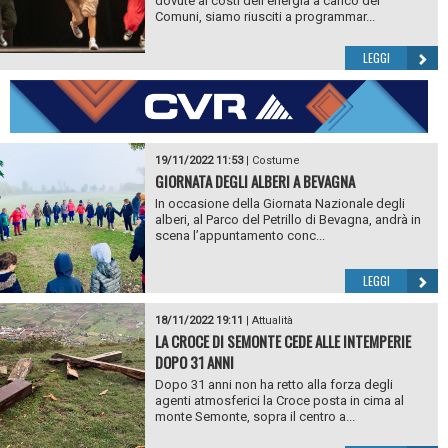
dovute ai costi dell’energia a carico dei
Comuni, siamo riusciti a programmar...
LEGGI
19/11/2022 11:53
|
Costume
GIORNATA DEGLI ALBERI A BEVAGNA
In occasione della Giornata Nazionale degli
alberi, al Parco del Petrillo di Bevagna, andrà in
scena l’appuntamento conc...
LEGGI
18/11/2022 19:11
|
Attualità
LA CROCE DI SEMONTE CEDE ALLE INTEMPERIE
DOPO 31 ANNI
Dopo 31 anni non ha retto alla forza degli
agenti atmosferici la Croce posta in cima al
monte Semonte, sopra il centro a...