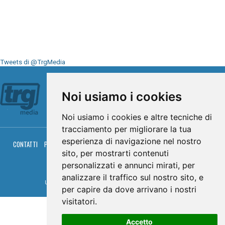
Tweets di @TrgMedia
Seguici su
Noi usiamo i cookies
Noi usiamo i cookies e altre tecniche di
tracciamento per migliorare la tua
esperienza di navigazione nel nostro
CONTATTI
PRIVACY
COOKIES
PALINSESTO
DIRETTA TV
DIRETTA RADIO
RGM HITRADIO
sito, per mostrarti contenuti
personalizzati e annunci mirati, per
© TRG Media 2005-2026
analizzare il traffico sul nostro sito, e
Umbria Televisioni s.r.l. - P.I.00496230541 -
www.trgmedia.it
- Powered by
FFZ
per capire da dove arrivano i nostri
visitatori.
Accetto