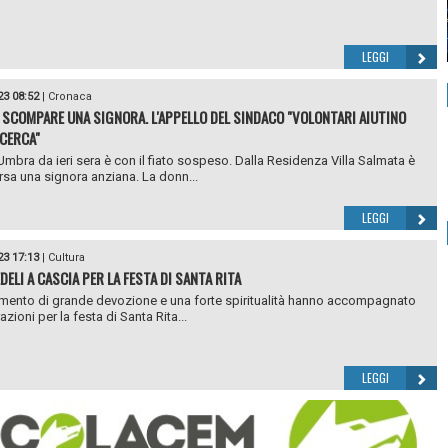
LEGGI
23 08:52
|
Cronaca
 SCOMPARE UNA SIGNORA. L'APPELLO DEL SINDACO "VOLONTARI AIUTINO
ICERCA"
mbra da ieri sera è con il fiato sospeso. Dalla Residenza Villa Salmata è
a una signora anziana. La donn...
LEGGI
23 17:13
|
Cultura
DELI A CASCIA PER LA FESTA DI SANTA RITA
mento di grande devozione e una forte spiritualità hanno accompagnato
azioni per la festa di Santa Rita...
LEGGI