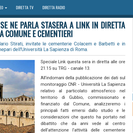
DEO
DIRETTA TV
DIRETTA RADIO
 SE NE PARLA STASERA A LINK IN DIRETTA
RA COMUNE E CEMENTIERI
ario Stirati, invitate le cementerie Colacem e Barbetti e in
epari dell'Università La Sapienza di Roma.
Speciale Link questa sera in diretta alle ore
21.15 su TRG - canale 13.
All'indomani della pubblicazione dei dati sul
monitoraggio CNR - Università La Sapienza
relativo al particolato atmosferico nel
territorio di Gubbio, commissionato e
finanziato dal Comune, analizzeremo i
principali fatti emersi dallo studio e le
considerazioni che questo ha portato nel
dibattito che da anni vede al centro
dell'attenzione l'attività delle cementerie