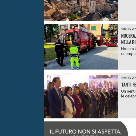
23/05/20
NOCERA,
NELLA R
Nocera U
scompars
22/05/20
TANTI FE
Un senti
le celebr