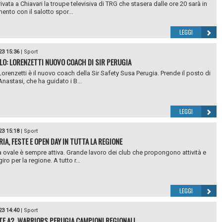
rivata a Chiavari la troupe televisiva di TRG che stasera dalle ore 20 sarà in
ento con il salotto spor...
LEGGI
23 15:36
|
Sport
LO: LORENZETTI NUOVO COACH DI SIR PERUGIA
orenzetti è il nuovo coach della Sir Safety Susa Perugia. Prende il posto di
nastasi, che ha guidato i B...
LEGGI
23 15:18
|
Sport
RIA, FESTE E OPEN DAY IN TUTTA LA REGIONE
 ovale è sempre attiva. Grande lavoro dei club che propongono attività e
giro per la regione. A tutto r...
LEGGI
23 14:40
|
Sport
E A2, WARRIORS PERUGIA CAMPIONI REGIONALI