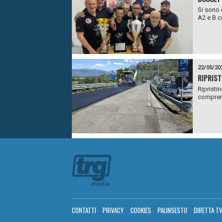
Si sono 
A2 e B co
22/05/20
RIPRISTI
Ripristin
comprens
CONTATTI
PRIVACY
COOKIES
PALINSESTO
DIRETTA T