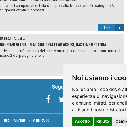
conclusi i campionati di biliardo, specialità boccette, nelle categorie A1,
n grandi vittorie e appassi...
LEGGI
23 14:21
|
Attualità
NO PIANI VIABILI IN ALCUNI TRATTI AD ASSISI, BASTIA E BETTONA
o dei piani e rifacimento del manto stradale con bitumatura in vari tratti del
orio 2 del perugino che ...
LEGGI
Noi usiamo i coo
Seguici su
Noi usiamo i cookies e al
esperienza di navigazione
e annunci mirati, per anal
arrivano i nostri visitatori.
V
DIRETTA RADIO
RGM HITRADIO
Accetto
Rifiuto
Cambi
Umbria Telev