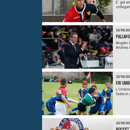
E` già ar
collegam
22/05/20
PALLAVO
Angelo L
Andrea A
22/05/20
FIR UMB
L’Umbria
feste in 
22/05/20
BOCCETT