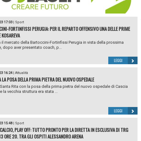
23 17:03
|
Sport
INI-FORTINFISSI PERUGIA: PER IL REPARTO OFFENSIVO UNA DELLE PRIME
È KOSAREVA
 il mercato della Bartoccini-Fortinfissi Perugia in vista della prossima
, dopo aver presentato coach, p...
LEGGI
23 16:24
|
Attualità
A LA POSA DELLA PRIMA PIETRA DEL NUOVO OSPEDALE
 Santa Rita con la posa della prima pietra del nuovo ospedale di Cascia
la vecchia struttura era stata ...
LEGGI
23 15:48
|
Sport
CALCIO, PLAY OFF: TUTTO PRONTO PER LA DIRETTA IN ESCLUSIVA DI TRG
13 ORE 20. TRA GLI OSPITI ALESSANDRO ARENA