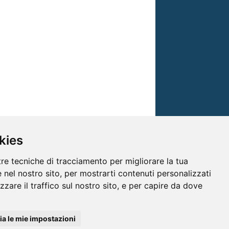
kies
tre tecniche di tracciamento per migliorare la tua
 nel nostro sito, per mostrarti contenuti personalizzati
izzare il traffico sul nostro sito, e per capire da dove
© TRG Media 2005-2026
a le mie impostazioni
isioni s.r.l. - P.I.00496230541 -
www.trgmedia.it
- Powered by
FFZ