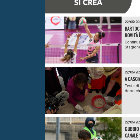
22/05/20
BARTOCC
NOVITÀ 
Continua
Stagione
22/05/20
A CASCI
Festa di
dopo che 
22/05/20
GUBBIO 
CANALE 