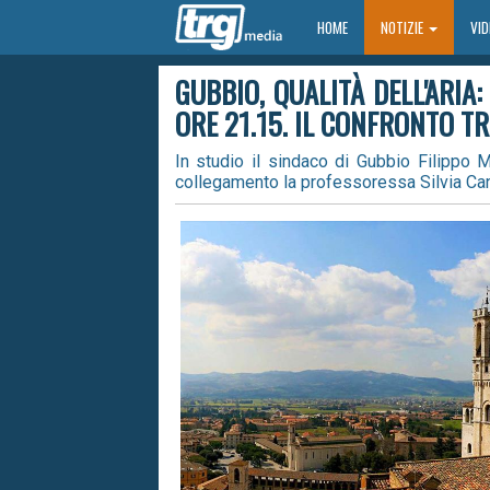
HOME
HOME
NOTIZIE
VI
GUBBIO, QUALITÀ DELL'ARIA:
ORE 21.15. IL CONFRONTO T
In studio il sindaco di Gubbio Filippo M
collegamento la professoressa Silvia Can