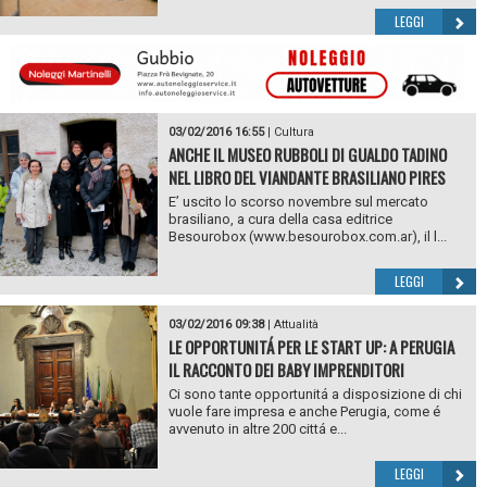
LEGGI
03/02/2016 16:55
|
Cultura
ANCHE IL MUSEO RUBBOLI DI GUALDO TADINO
NEL LIBRO DEL VIANDANTE BRASILIANO PIRES
E’ uscito lo scorso novembre sul mercato
brasiliano, a cura della casa editrice
Besourobox (www.besourobox.com.ar), il l...
LEGGI
03/02/2016 09:38
|
Attualità
LE OPPORTUNITÁ PER LE START UP: A PERUGIA
IL RACCONTO DEI BABY IMPRENDITORI
Ci sono tante opportunitá a disposizione di chi
vuole fare impresa e anche Perugia, come é
avvenuto in altre 200 cittá e...
LEGGI