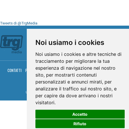
Tweets di @TrgMedia
Seguici su
Noi usiamo i cookies
Noi usiamo i cookies e altre tecniche di
tracciamento per migliorare la tua
esperienza di navigazione nel nostro
CONTATTI
PRIVACY
COOKIES
PALINSESTO
DIRETTA TV
DIRETTA RADIO
sito, per mostrarti contenuti
RGM HITRADIO
personalizzati e annunci mirati, per
© TRG Media 2005-2026
analizzare il traffico sul nostro sito, e
Umbria Televisioni s.r.l. - P.I.00496230541 -
www.trgmedia.it
- Powered by
FFZ
per capire da dove arrivano i nostri
visitatori.
Accetto
Rifiuto