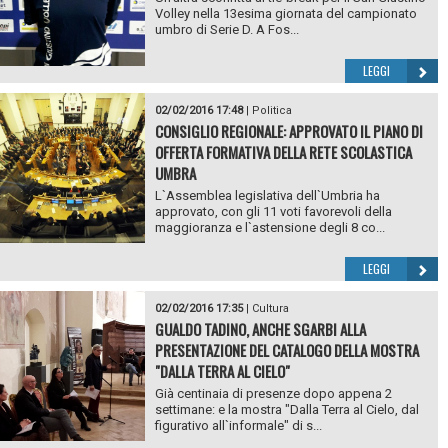
Volley nella 13esima giornata del campionato
umbro di Serie D. A Fos...
LEGGI
02/02/2016 17:48
|
Politica
CONSIGLIO REGIONALE: APPROVATO IL PIANO DI
OFFERTA FORMATIVA DELLA RETE SCOLASTICA
UMBRA
L`Assemblea legislativa dell`Umbria ha
approvato, con gli 11 voti favorevoli della
maggioranza e l`astensione degli 8 co...
LEGGI
02/02/2016 17:35
|
Cultura
GUALDO TADINO, ANCHE SGARBI ALLA
PRESENTAZIONE DEL CATALOGO DELLA MOSTRA
"DALLA TERRA AL CIELO"
Già centinaia di presenze dopo appena 2
settimane: e la mostra "Dalla Terra al Cielo, dal
figurativo all`informale" di s...