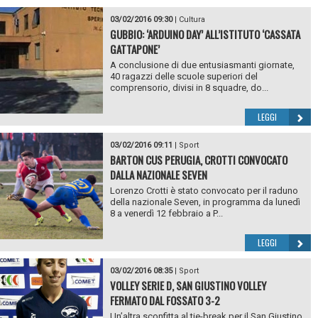
03/02/2016 09:30
|
Cultura
GUBBIO: ‘ARDUINO DAY’ ALL’ISTITUTO ‘CASSATA
GATTAPONE’
A conclusione di due entusiasmanti giornate,
40 ragazzi delle scuole superiori del
comprensorio, divisi in 8 squadre, do...
LEGGI
03/02/2016 09:11
|
Sport
BARTON CUS PERUGIA, CROTTI CONVOCATO
DALLA NAZIONALE SEVEN
Lorenzo Crotti è stato convocato per il raduno
della nazionale Seven, in programma da lunedì
8 a venerdì 12 febbraio a P...
LEGGI
03/02/2016 08:35
|
Sport
VOLLEY SERIE D, SAN GIUSTINO VOLLEY
FERMATO DAL FOSSATO 3-2
Un’altra sconfitta al tie-break per il San Giustino