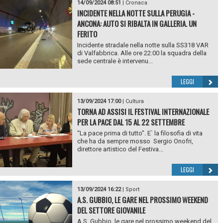
14/09/2024 08:51
|
Cronaca
INCIDENTE NELLA NOTTE SULLA PERUGIA -
ANCONA: AUTO SI RIBALTA IN GALLERIA. UN
FERITO
Incidente stradale nella notte sulla SS318 VAR
di Valfabbrica. Alle ore 22:00 la squadra della
sede centrale è intervenu...
LEGGI
13/09/2024 17:00
|
Cultura
TORNA AD ASSISI IL FESTIVAL INTERNAZIONALE
PER LA PACE DAL 15 AL 22 SETTEMBRE
“La pace prima di tutto". E` la filosofia di vita
che ha da sempre mosso Sergio Onofri,
direttore artistico del Festiva...
LEGGI
13/09/2024 16:22
|
Sport
A.S. GUBBIO, LE GARE NEL PROSSIMO WEEKEND
DEL SETTORE GIOVANILE
A.S. Gubbio, le gare nel prossimo weekend del