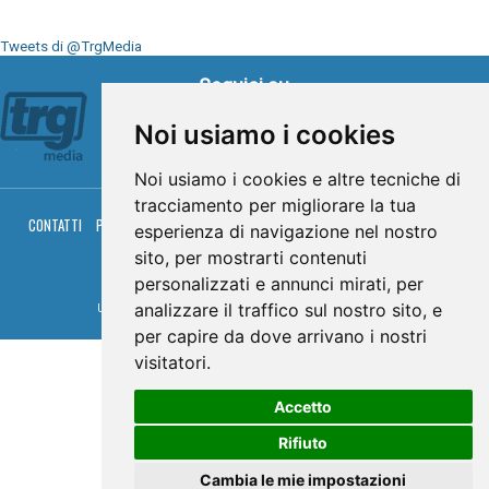
Tweets di @TrgMedia
Seguici su
Noi usiamo i cookies
Noi usiamo i cookies e altre tecniche di
tracciamento per migliorare la tua
CONTATTI
PRIVACY
COOKIES
PALINSESTO
DIRETTA TV
DIRETTA RADIO
esperienza di navigazione nel nostro
RGM HITRADIO
sito, per mostrarti contenuti
© TRG Media 2005-2026
personalizzati e annunci mirati, per
analizzare il traffico sul nostro sito, e
Umbria Televisioni s.r.l. - P.I.00496230541 -
www.trgmedia.it
- Powered by
FFZ
per capire da dove arrivano i nostri
visitatori.
Accetto
Rifiuto
Cambia le mie impostazioni