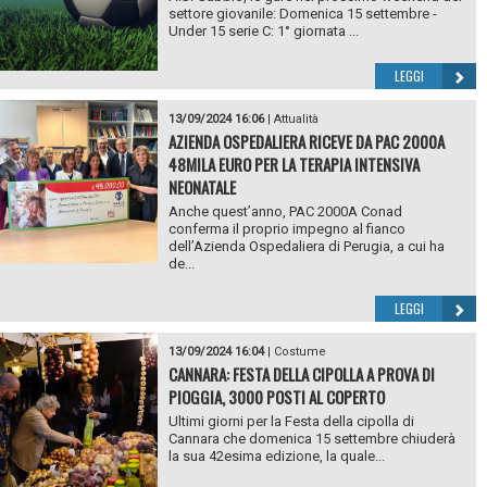
settore giovanile: Domenica 15 settembre -
Under 15 serie C: 1° giornata ...
LEGGI
13/09/2024 16:06
|
Attualità
AZIENDA OSPEDALIERA RICEVE DA PAC 2000A
48MILA EURO PER LA TERAPIA INTENSIVA
NEONATALE
Anche quest’anno, PAC 2000A Conad
conferma il proprio impegno al fianco
dell’Azienda Ospedaliera di Perugia, a cui ha
de...
LEGGI
13/09/2024 16:04
|
Costume
CANNARA: FESTA DELLA CIPOLLA A PROVA DI
PIOGGIA, 3000 POSTI AL COPERTO
Ultimi giorni per la Festa della cipolla di
Cannara che domenica 15 settembre chiuderà
la sua 42esima edizione, la quale...