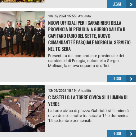
LEGGI
13/09/2024 15:55
|
Attualità
NUOVI UFFICIALI PER I CARABINIERI DELLA
PROVINCIA DI PERUGIA. A GUBBIO SALUTA IL
CAPITANO FABIO DEL SETTE, NUOVO
COMANDANTE È PASQUALE MORIGLIA. SERVIZIO
NEL TG SERA
Presentata dal comandante provinciale dei
carabinieri di Perugia, colonnello Sergio
Molinari, la nuova squadra di uffici...
LEGGI
13/09/2024 15:19
|
Attualità
C.CASTELLO: LA TORRE CIVICA SI ILLUMINA DI
VERDE
La torre civica di piazza Gabriotti si illuminerà
di verde nella notte tra sabato 14 e domenica
15 settembre per sensibi...
LEGGI