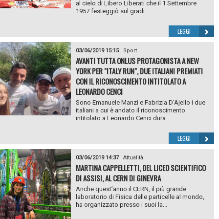
al cielo di Libero Liberati che il 1 Settembre
1957 festeggiò sul gradi...
LEGGI
03/06/2019 15:15
|
Sport
AVANTI TUTTA ONLUS PROTAGONISTA A NEW
YORK PER "ITALY RUN", DUE ITALIANI PREMIATI
CON IL RICONOSCIMENTO INTITOLATO A
LEONARDO CENCI
Sono Emanuele Manzi e Fabrizia D’Ajello i due
italiani a cui è andato il riconoscimento
intitolato a Leonardo Cenci dura...
LEGGI
03/06/2019 14:37
|
Attualità
MARTINA CAPPELLETTI, DEL LICEO SCIENTIFICO
DI ASSISI, AL CERN DI GINEVRA
Anche quest’anno il CERN, il più grande
laboratorio di Fisica delle particelle al mondo,
ha organizzato presso i suoi la...