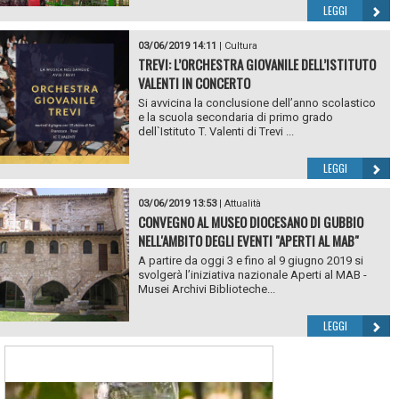
LEGGI
03/06/2019 14:11
|
Cultura
TREVI: L’ORCHESTRA GIOVANILE DELL’ISTITUTO
VALENTI IN CONCERTO
Si avvicina la conclusione dell’anno scolastico
e la scuola secondaria di primo grado
dell`Istituto T. Valenti di Trevi ...
LEGGI
03/06/2019 13:53
|
Attualità
CONVEGNO AL MUSEO DIOCESANO DI GUBBIO
NELL'AMBITO DEGLI EVENTI "APERTI AL MAB"
A partire da oggi 3 e fino al 9 giugno 2019 si
svolgerà l’iniziativa nazionale Aperti al MAB -
Musei Archivi Biblioteche...
LEGGI