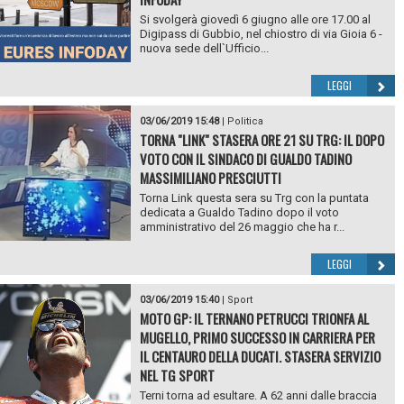
Si svolgerà giovedì 6 giugno alle ore 17.00 al
Digipass di Gubbio, nel chiostro di via Gioia 6 -
nuova sede dell`Ufficio...
LEGGI
03/06/2019 15:48
|
Politica
TORNA "LINK" STASERA ORE 21 SU TRG: IL DOPO
VOTO CON IL SINDACO DI GUALDO TADINO
MASSIMILIANO PRESCIUTTI
Torna Link questa sera su Trg con la puntata
dedicata a Gualdo Tadino dopo il voto
amministrativo del 26 maggio che ha r...
LEGGI
03/06/2019 15:40
|
Sport
MOTO GP: IL TERNANO PETRUCCI TRIONFA AL
MUGELLO, PRIMO SUCCESSO IN CARRIERA PER
IL CENTAURO DELLA DUCATI. STASERA SERVIZIO
NEL TG SPORT
Terni torna ad esultare. A 62 anni dalle braccia