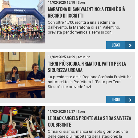
11/02/2025 15:18
|
Sport
MARATONA DI SAN VALENTINO: A TERNI È GIÀ
RECORD DI ISCRITTI
Con oltre 1.700 iscritti a una settimana
dall’evento, la Maratona di san Valentino,
prevista per domenica a Terni si con...
LEGGI
11/02/2025 14:29
|
Attualità
TERNI PIÙ SICURA, FIRMATO IL PATTO PER LA
SICUREZZA URBANA
La presidente della Regione Stefania Proietti ha
sottoscritto in Prefettura il “Patto per Terni
Sicura” che prevede "azi...
LEGGI
11/02/2025 13:37
|
Sport
LE BLACK ANGELS PRONTE ALLA SFIDA SALVEZZA
COL BISONTE
Ormai ci siamo, manca un solo giorno ad una
delle gare più importanti della stagione: la