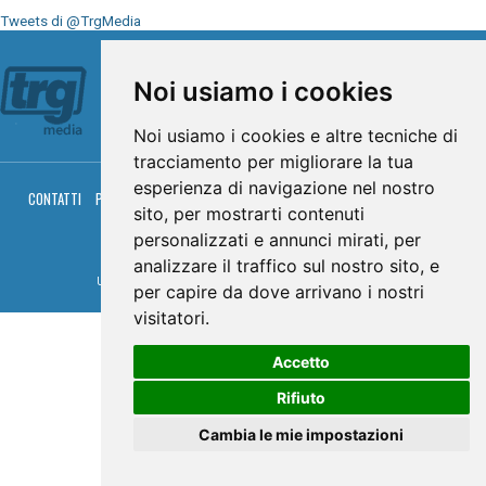
Tweets di @TrgMedia
Seguici su
Noi usiamo i cookies
Noi usiamo i cookies e altre tecniche di
tracciamento per migliorare la tua
esperienza di navigazione nel nostro
CONTATTI
PRIVACY
COOKIES
PALINSESTO
DIRETTA TV
DIRETTA RADIO
sito, per mostrarti contenuti
RGM HITRADIO
personalizzati e annunci mirati, per
© TRG Media 2005-2026
analizzare il traffico sul nostro sito, e
Umbria Televisioni s.r.l. - P.I.00496230541 -
www.trgmedia.it
- Powered by
FFZ
per capire da dove arrivano i nostri
visitatori.
Accetto
Rifiuto
Cambia le mie impostazioni