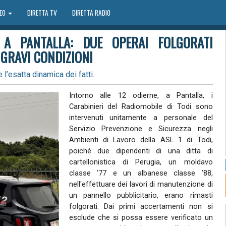
DEO
DIRETTA TV
DIRETTA RADIO
 A PANTALLA: DUE OPERAI FOLGORATI
 GRAVI CONDIZIONI
 l’esatta dinamica dei fatti.
Intorno alle 12 odierne, a Pantalla, i
Carabinieri del Radiomobile di Todi sono
intervenuti unitamente a personale del
Servizio Prevenzione e Sicurezza negli
Ambienti di Lavoro della ASL 1 di Todi,
poiché due dipendenti di una ditta di
cartellonistica di Perugia, un moldavo
classe ‘77 e un albanese classe ’88,
nell'effettuare dei lavori di manutenzione di
un pannello pubblicitario, erano rimasti
folgorati. Dai primi accertamenti non si
esclude che si possa essere verificato un