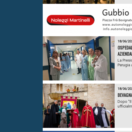
18/06/20
OSPEDAL
AZIENDA
La Presi
Perugia a
18/06/20
BEVAGNA
Dopo "Il
ufficial