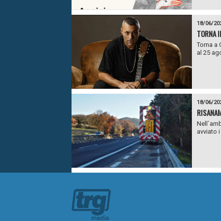
18/06/20
TORNA I
Torna a 
al 25 ag
18/06/20
RISANAM
Nell`amb
avviato 