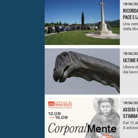
18/06/20
RICORDA
PACE E L
Una ceri
della lib
18/06/20
ULTIME 
Ultime r
dai lavor
18/06/20
ASSISI:
STIMMAT
Dal 12 a
X edizio