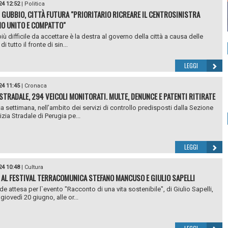
24 12:52
|
Politica
I GUBBIO, CITTÀ FUTURA "PRIORITARIO RICREARE IL CENTROSINISTRA
O UNITO E COMPATTO"
più difficile da accettare è la destra al governo della città a causa delle
di tutto il fronte di sin...
LEGGI
24 11:45
|
Cronaca
 STRADALE, 294 VEICOLI MONITORATI. MULTE, DENUNCE E PATENTI RITIRATE
a settimana, nell’ambito dei servizi di controllo predisposti dalla Sezione
izia Stradale di Perugia pe...
LEGGI
24 10:48
|
Cultura
 AL FESTIVAL TERRACOMUNICA STEFANO MANCUSO E GIULIO SAPELLI
de attesa per l`evento "Racconto di una vita sostenibile", di Giulio Sapelli,
giovedì 20 giugno, alle or...