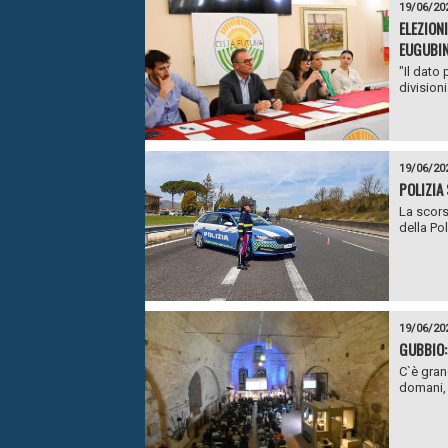
19/06/20
ELEZION
EUGUBIN
"Il dato 
divisioni 
19/06/20
POLIZIA
La scors
della Pol
19/06/20
GUBBIO:
C`è gran
domani, 