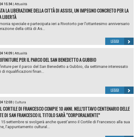
24 15:34
|
Attualità
TA LA LIBERAZIONE DELLA CITTÀ DI ASSISI, UN IMPEGNO CONCRETO PER LA
A LIBERTÀ
monia speciale e partecipata ieri a Rivotorto per l’ottantesimo anniversario
erazione della città di As...
LEGGI
24 14:09
|
Attualità
RIFINITURE PER IL PARCO DEL SAN BENEDETTO A GUBBIO
ifiniture per il parco del San Benedetto a Gubbio, da settimane interessato
i di riqualificazioni finan...
LEGGI
24 12:03
|
Cultura
 IL CORTILE DI FRANCESCO COMPIE 10 ANNI. NELL’OTTAVO CENTENARIO DELLE
E DI SAN FRANCESCO IL TITOLO SARÀ “CORPORALMENTE”
l 15 settembre si svolgerà anche quest’anno il Cortile di Francesco alla sua
ne, l’appuntamento cultural...