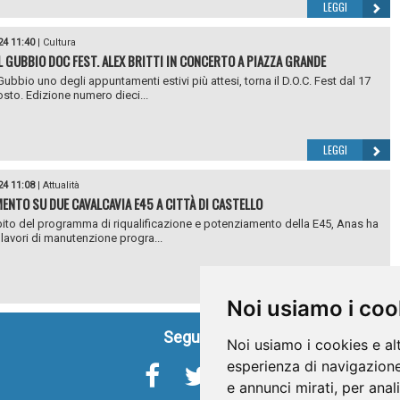
LEGGI
24 11:40
|
Cultura
L GUBBIO DOC FEST. ALEX BRITTI IN CONCERTO A PIAZZA GRANDE
Gubbio uno degli appuntamenti estivi più attesi, torna il D.O.C. Fest dal 17
osto. Edizione numero dieci...
LEGGI
24 11:08
|
Attualità
ENTO SU DUE CAVALCAVIA E45 A CITTÀ DI CASTELLO
ito del programma di riqualificazione e potenziamento della E45, Anas ha
i lavori di manutenzione progra...
LEGGI
Noi usiamo i coo
Seguici su
Noi usiamo i cookies e al
esperienza di navigazione
e annunci mirati, per anal