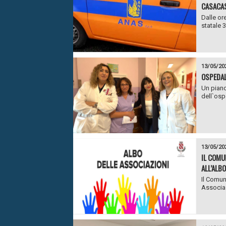
CASACA
Dalle or
statale 3
13/05/20
OSPEDAL
Un piano 
dell`ospe
13/05/20
IL COMU
ALL’ALBO
Il Comun
Associaz