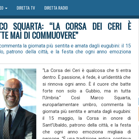
DEO
DIRETTA TV
DIRETTA RADIO
RCO SQUARTA: “LA CORSA DEI CERI È
TE MAI DI COMMUOVERE”
mmenta la giornata più sentita e amata dagli eugubini: il 15
o, patrono della città, e la festa che ogni anno emoziona
“La Corsa dei Ceri è qualcosa che ti entra
dentro. È passione, è fede, è un’identità che
si rinnova ogni anno. È il cuore che batte
forte non solo a Gubbio, ma in tutta
l’Umbria.” Così Marco Squarta,
europarlamentare umbro, commenta la
giornata più sentita e amata dagli eugubini:
il 15 maggio, la Corsa in onore di
Sant’Ubaldo, patrono della città, e la festa
che ogni anno emoziona migliaia di
persone. “È una tradizione antica, continua