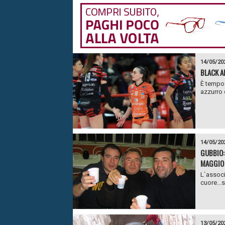
14/05/20
BLACK A
È tempo 
azzurro d
14/05/20
GUBBIO: 
MAGGIO
L`associ
cuore...
13/05/20