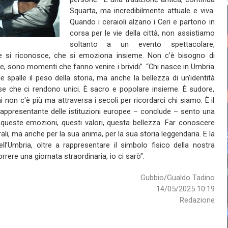
Squarta, ma incredibilmente attuale e viva.
Quando i ceraioli alzano i Ceri e partono in
corsa per le vie della città, non assistiamo
soltanto a un evento spettacolare,
e si riconosce, che si emoziona insieme. Non c’è bisogno di
te, sono momenti che fanno venire i brividi”. “Chi nasce in Umbria
 spalle il peso della storia, ma anche la bellezza di un’identità
ose che ci rendono unici. È sacro e popolare insieme. È sudore,
i non c'è più ma attraversa i secoli per ricordarci chi siamo. È il
rappresentante delle istituzioni europee – conclude – sento una
queste emozioni, questi valori, questa bellezza. Far conoscere
ali, ma anche per la sua anima, per la sua storia leggendaria. E la
ll’Umbria, oltre a rappresentare il simbolo fisico della nostra
rrere una giornata straordinaria, io ci sarò".
Gubbio/Gualdo Tadino
14/05/2025 10:19
Redazione