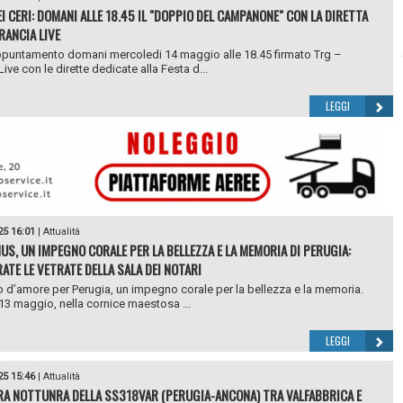
EI CERI: DOMANI ALLE 18.45 IL "DOPPIO DEL CAMPANONE" CON LA DIRETTA
RANCIA LIVE
puntamento domani mercoledi 14 maggio alle 18.45 firmato Trg –
ive con le dirette dedicate alla Festa d...
LEGGI
25 16:01
|
Attualità
US, UN IMPEGNO CORALE PER LA BELLEZZA E LA MEMORIA DI PERUGIA:
ATE LE VETRATE DELLA SALA DEI NOTARI
 d’amore per Perugia, un impegno corale per la bellezza e la memoria.
13 maggio, nella cornice maestosa ...
LEGGI
25 15:46
|
Attualità
A NOTTUNRA DELLA SS318VAR (PERUGIA-ANCONA) TRA VALFABBRICA E