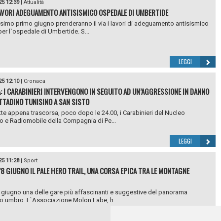
25 12:39
|
Attualità
LAVORI ADEGUAMENTO ANTISISMICO OSPEDALE DI UMBERTIDE
simo primo giugno prenderanno il via i lavori di adeguamento antisismico
per l`ospedale di Umbertide. S...
LEGGI
25 12:10
|
Cronaca
: I CARABINIERI INTERVENGONO IN SEGUITO AD UN’AGGRESSIONE IN DANNO
ITTADINO TUNISINO A SAN SISTO
tte appena trascorsa, poco dopo le 24.00, i Carabinieri del Nucleo
o e Radiomobile della Compagnia di Pe...
LEGGI
25 11:28
|
Sport
’8 GIUGNO IL PALE HERO TRAIL, UNA CORSA EPICA TRA LE MONTAGNE
8 giugno una delle gare più affascinanti e suggestive del panorama
o umbro. L`Associazione Molon Labe, h...
LEGGI