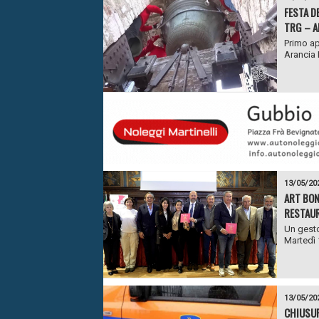
FESTA D
TRG – A
Primo ap
Arancia L
13/05/20
ART BON
RESTAUR
Un gesto
Martedì 
13/05/20
CHIUSUR