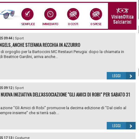
25 09:44
|
Sport
NGELS, ANCHE STEFANIA RECCHIA IN AZZURRO
di orgoglio per la Bartoccini MC Restauri Perugia: dopo la chiamata in
i Beatrice Gardini, arriva anche...
LEGGI
25 09:12
|
Sport
NUOVA INIZIATIVA DELL'ASSOCIAZIONE "GLI AMICI DI ROBI" PER SABATO 31
azione "Gli Amici di Robi" promuove la decima edizione di "Dal cielo al
sempre insieme" che si terrà sab...
LEGGI
25 17:13
|
Costume