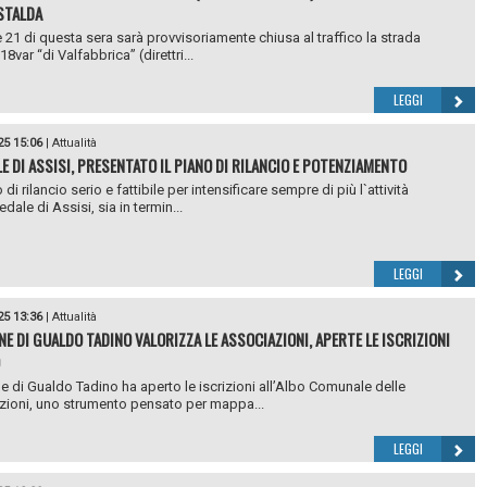
STALDA
e 21 di questa sera sarà provvisoriamente chiusa al traffico la strada
18var “di Valfabbrica” (direttri...
LEGGI
25 15:06
|
Attualità
E DI ASSISI, PRESENTATO IL PIANO DI RILANCIO E POTENZIAMENTO
di rilancio serio e fattibile per intensificare sempre di più l`attività
dale di Assisi, sia in termin...
LEGGI
25 13:36
|
Attualità
NE DI GUALDO TADINO VALORIZZA LE ASSOCIAZIONI, APERTE LE ISCRIZIONI
e di Gualdo Tadino ha aperto le iscrizioni all’Albo Comunale delle
ioni, uno strumento pensato per mappa...
LEGGI