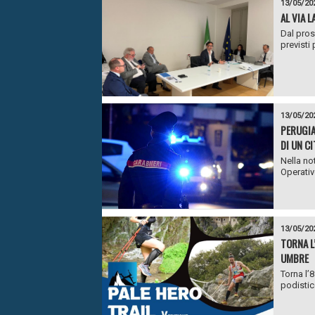
13/05/20
AL VIA 
Dal pros
previsti 
13/05/20
PERUGIA
DI UN C
Nella no
Operativ
13/05/20
TORNA L
UMBRE
Torna l’
podistic