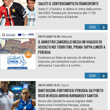
SALUTI IL CENTROCAMPISTA FRANCOFONTE
Serie C: il Gubbio si allena in vista della prima
del 2023, fissata per domenica alle 17.30
contro la Fermana al Barbett...
LEGGI
04/01/2023 16:00
|
Attualità
IL MINISTRO ZANGRILLO INIZIA UN VIAGGIO DI
ASCOLTO NEI TERRITORI, PRIMA TAPPA LUNEDÌ A
PERUGIA
Costruire un`Italia al servizio di cittadini e
imprese, più semplice e più competitiva,
attraverso l`ascolto e il confro...
LEGGI
04/01/2023 15:51
|
Sport
BARTOCCINI-FORTINFISSI PERUGIA: DA PORTO
RICO IN REGIA ARRIVA RAYMARIELY SANTOS
Arriva dai Caraibi la nuova regista della
Bartoccini-Fortinfissi Perugia, classe
1992 Raymariely Santos, con i suoi 183 ...