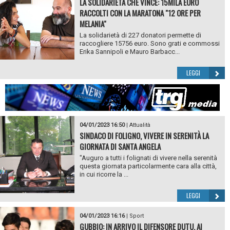
LA SOLIDARIETÀ CHE VINCE: 15MILA EURO
RACCOLTI CON LA MARATONA "12 ORE PER
MELANIA"
La solidarietà di 227 donatori permette di
raccogliere 15756 euro. Sono grati e commossi
Erika Sannipoli e Mauro Barbacc...
LEGGI
04/01/2023 16:50
|
Attualità
SINDACO DI FOLIGNO, VIVERE IN SERENITÀ LA
GIORNATA DI SANTA ANGELA
"Auguro a tutti i folignati di vivere nella serenità
questa giornata particolarmente cara alla città,
in cui ricorre la ...
LEGGI
04/01/2023 16:16
|
Sport
GUBBIO: IN ARRIVO IL DIFENSORE DUTU, AI