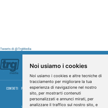
Tweets di @TrgMedia
Seguici su
Noi usiamo i cookies
Noi usiamo i cookies e altre tecniche di
tracciamento per migliorare la tua
esperienza di navigazione nel nostro
CONTATTI
PRIVACY
COOKIES
PALINSESTO
DIRETTA TV
DIRETTA RADIO
RGM HITRADIO
sito, per mostrarti contenuti
personalizzati e annunci mirati, per
© TRG Media 2005-2026
analizzare il traffico sul nostro sito, e
Umbria Televisioni s.r.l. - P.I.00496230541 -
www.trgmedia.it
- Powered by
FFZ