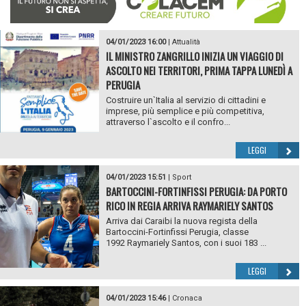
04/01/2023 16:00
|
Attualità
IL MINISTRO ZANGRILLO INIZIA UN VIAGGIO DI
ASCOLTO NEI TERRITORI, PRIMA TAPPA LUNEDÌ A
PERUGIA
Costruire un`Italia al servizio di cittadini e
imprese, più semplice e più competitiva,
attraverso l`ascolto e il confro...
LEGGI
04/01/2023 15:51
|
Sport
BARTOCCINI-FORTINFISSI PERUGIA: DA PORTO
RICO IN REGIA ARRIVA RAYMARIELY SANTOS
Arriva dai Caraibi la nuova regista della
Bartoccini-Fortinfissi Perugia, classe
1992 Raymariely Santos, con i suoi 183 ...
LEGGI
04/01/2023 15:46
|
Cronaca