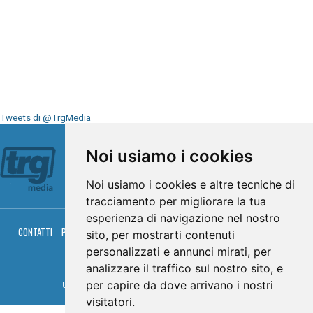
Tweets di @TrgMedia
Seguici su
Noi usiamo i cookies
Noi usiamo i cookies e altre tecniche di
tracciamento per migliorare la tua
esperienza di navigazione nel nostro
CONTATTI
PRIVACY
COOKIES
PALINSESTO
DIRETTA TV
DIRETTA RADIO
sito, per mostrarti contenuti
RGM HITRADIO
personalizzati e annunci mirati, per
© TRG Media 2005-2026
analizzare il traffico sul nostro sito, e
per capire da dove arrivano i nostri
Umbria Televisioni s.r.l. - P.I.00496230541 -
www.trgmedia.it
- Powered by
FFZ
visitatori.