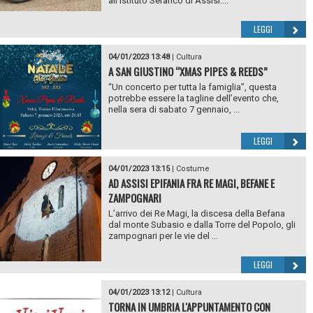
all’Istituto Serafico di Assisi....
LEGGI
04/01/2023 13:48
|
Cultura
A SAN GIUSTINO “XMAS PIPES & REEDS”
“Un concerto per tutta la famiglia”, questa
potrebbe essere la tagline dell’evento che,
nella sera di sabato 7 gennaio, ...
LEGGI
04/01/2023 13:15
|
Costume
AD ASSISI EPIFANIA FRA RE MAGI, BEFANE E
ZAMPOGNARI
L’arrivo dei Re Magi, la discesa della Befana
dal monte Subasio e dalla Torre del Popolo, gli
zampognari per le vie del ...
LEGGI
04/01/2023 13:12
|
Cultura
TORNA IN UMBRIA L'APPUNTAMENTO CON