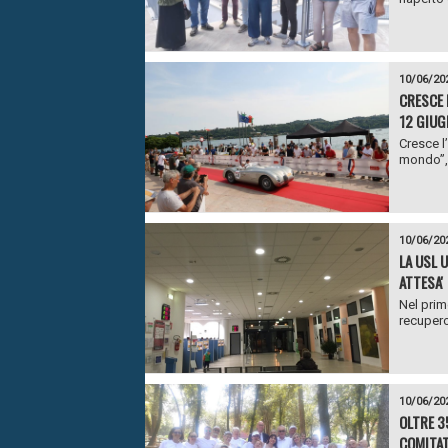
10/06/20
CRESCE 
12 GIUG
Cresce l
mondo”, 
10/06/20
LA USL 
ATTESA'
Nel prim
recupero 
10/06/20
OLTRE 3
COMITAT