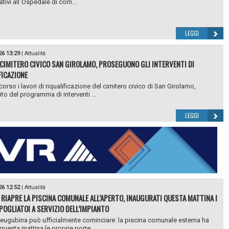
lativi all`Ospedale di com...
LEGGI
26 13:29
|
Attualità
 CIMITERO CIVICO SAN GIROLAMO, PROSEGUONO GLI INTERVENTI DI
FICAZIONE
orso i lavori di riqualificazione del cimitero civico di San Girolamo,
ito del programma di interventi ...
LEGGI
26 12:52
|
Attualità
 RIAPRE LA PISCINA COMUNALE ALL’APERTO, INAUGURATI QUESTA MATTINA I
POGLIATOI A SERVIZIO DELL’IMPIANTO
 eugubina può ufficialmente cominciare: la piscina comunale esterna ha
questa mattina le proprie porte ...