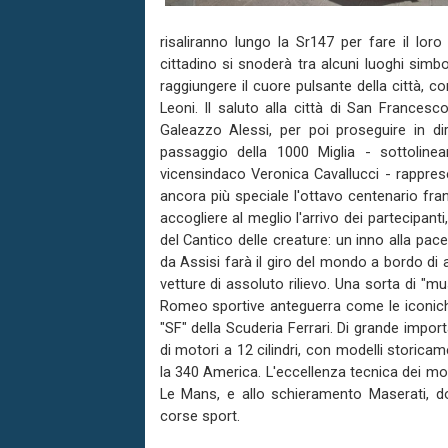
risaliranno lungo la Sr147 per fare il lor
cittadino si snoderà tra alcuni luoghi simb
raggiungere il cuore pulsante della città, 
Leoni. Il saluto alla città di San Francesc
Galeazzo Alessi, per poi proseguire in di
passaggio della 1000 Miglia - sottoline
vicensindaco Veronica Cavallucci - rapprese
ancora più speciale l'ottavo centenario fran
accogliere al meglio l'arrivo dei partecipan
del Cantico delle creature: un inno alla pace
da Assisi farà il giro del mondo a bordo di a
vetture di assoluto rilievo. Una sorta di "mu
Romeo sportive anteguerra come le iconich
"SF" della Scuderia Ferrari. Di grande impor
di motori a 12 cilindri, con modelli storic
la 340 America. L'eccellenza tecnica dei mo
Le Mans, e allo schieramento Maserati, d
corse sport.