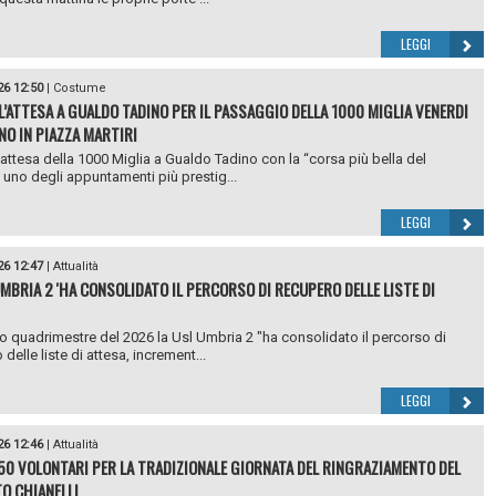
LEGGI
26 12:50
|
Costume
L’ATTESA A GUALDO TADINO PER IL PASSAGGIO DELLA 1000 MIGLIA VENERDI
NO IN PIAZZA MARTIRI
’attesa della 1000 Miglia a Gualdo Tadino con la “corsa più bella del
uno degli appuntamenti più prestig...
LEGGI
26 12:47
|
Attualità
UMBRIA 2 'HA CONSOLIDATO IL PERCORSO DI RECUPERO DELLE LISTE DI
o quadrimestre del 2026 la Usl Umbria 2 "ha consolidato il percorso di
delle liste di attesa, increment...
LEGGI
26 12:46
|
Attualità
50 VOLONTARI PER LA TRADIZIONALE GIORNATA DEL RINGRAZIAMENTO DEL
O CHIANELLI