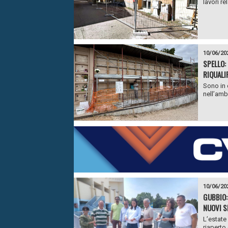
lavori re
10/06/20
SPELLO:
RIQUALI
Sono in c
nell’amb
10/06/20
GUBBIO:
NUOVI S
L’estate
riaperto 