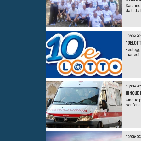
Saranno o
da tutta 
10/06/20
10ELOTT
Festeggi
martedì 
10/06/20
CINQUE 
Cinque p
periferia
10/06/20