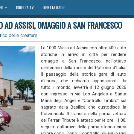
DEO
DIRETTA TV
DIRETTA RADIO
NO AD ASSISI, OMAGGIO A SAN FRANCESCO
tico delle creature.
La 1000 Miglia ad Assisi con oltre 400 auto
storiche in arrivo in città per rendere
omaggio a San Francesco, nell'ottavo
centenario della morte del Patrono d'Italia.
Il passaggio della storica gara di auto
d'epoca, che richiama appassionati da
tutto il mondo, avverrà il 12 giugno 2026
con ingresso in via Los Angeles a Santa
Maria degli Angeli e "Controllo Timbro" sul
sagrato della Basilica che custodisce la
Porziuncola. Il transito della prima vettura
del Ferrari Tribute è atteso per le ore 11.00,
seguito dall'arrivo della prima storica circa
un'ora dopo. Dopo il controllo, gli equipaggi