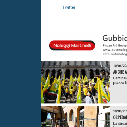
Twitter
10/06/20
ANCHE A
Centinaia
piazza It
10/06/20
OSPEDALE
La direz