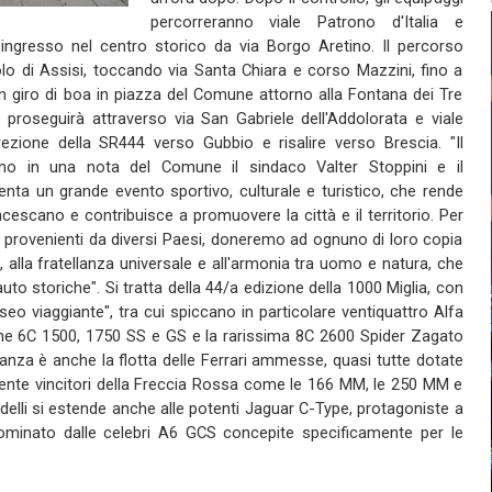
percorreranno viale Patrono d'Italia e
o ingresso nel centro storico da via Borgo Aretino. Il percorso
olo di Assisi, toccando via Santa Chiara e corso Mazzini, fino a
con giro di boa in piazza del Comune attorno alla Fontana dei Tre
o proseguirà attraverso via San Gabriele dell'Addolorata e viale
rezione della SR444 verso Gubbio e risalire verso Brescia. "Il
ano in una nota del Comune il sindaco Valter Stoppini e il
nta un grande evento sportivo, culturale e turistico, che rende
cescano e contribuisce a promuovere la città e il territorio. Per
ti, provenienti da diversi Paesi, doneremo ad ognuno di loro copia
, alla fratellanza universale e all'armonia tra uomo e natura, che
uto storiche". Si tratta della 44/a edizione della 1000 Miglia, con
seo viaggiante", tra cui spiccano in particolare ventiquattro Alfa
e 6C 1500, 1750 SS e GS e la rarissima 8C 2600 Spider Zagato
tanza è anche la flotta delle Ferrari ammesse, quasi tutte dotate
amente vincitori della Freccia Rossa come le 166 MM, le 250 MM e
delli si estende anche alle potenti Jaguar C-Type, protagoniste a
ominato dalle celebri A6 GCS concepite specificamente per le