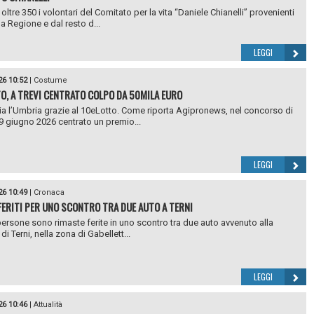
ltre 350 i volontari del Comitato per la vita “Daniele Chianelli” provenienti
la Regione e dal resto d...
LEGGI
26 10:52
|
Costume
O, A TREVI CENTRATO COLPO DA 50MILA EURO
a l’Umbria grazie al 10eLotto. Come riporta Agipronews, nel concorso di
9 giugno 2026 centrato un premio...
LEGGI
26 10:49
|
Cronaca
FERITI PER UNO SCONTRO TRA DUE AUTO A TERNI
ersone sono rimaste ferite in uno scontro tra due auto avvenuto alla
 di Terni, nella zona di Gabellett...
LEGGI
26 10:46
|
Attualità